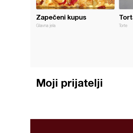
Zapečeni kupus
Tort
Glavna jela
Torte
Moji prijatelji