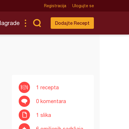
Registracija
Ulogujte se
Nagrade
Dodajte Recept
1 recepta
0 komentara
1 slika
6 omiljenih sadržaja