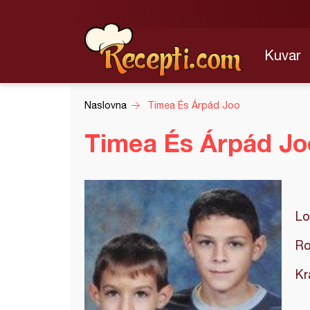
Kuvar
Naslovna
Timea És Árpád Joo
Timea És Árpád J
Lo
Ro
Kr