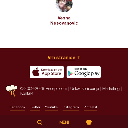
Vesna
Nesovanovic
Vrh stranice
© 2009-2026 Recepti.com |
Uslovi korišćenja
|
Marketing
|
Kontakt
Facebook
Twitter
Youtube
Instagram
Pinterest
Site by:
HALO