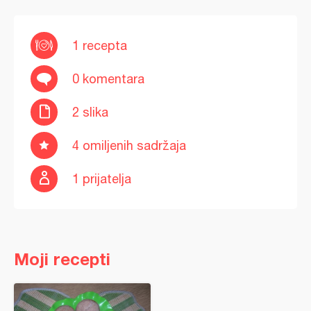
1 recepta
0 komentara
2 slika
4 omiljenih sadržaja
1 prijatelja
Moji recepti