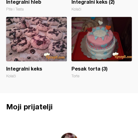
Integralni hleb
Integralni keks (2)
Pite i Testa
Kolači
Integralni keks
Pesak torta (3)
Kolači
Torte
Moji prijatelji