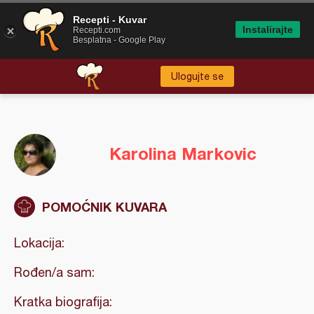
Recepti - Kuvar
Instalirajte
Recepti.com
Besplatna - Google Play
Ulogujte se
Karolina Markovic
POMOĆNIK KUVARA
Lokacija:
Rođen/a sam:
Kratka biografija: