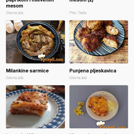
mesom
Glavna jela
Pite i Testa
Milankine sarmice
Punjena pljeskavica
Glavna jela
Glavna jela