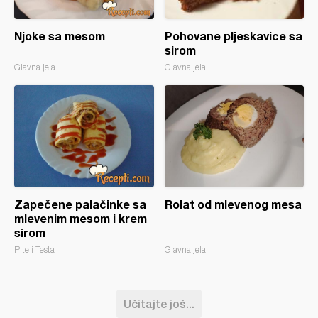
Njoke sa mesom
Pohovane pljeskavice sa
sirom
Glavna jela
Glavna jela
Zapečene palačinke sa
Rolat od mlevenog mesa
mlevenim mesom i krem
sirom
Pite i Testa
Glavna jela
Učitajte još...