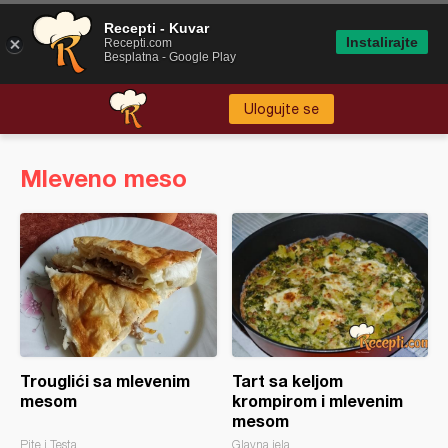
Recepti - Kuvar
Instalirajte
Recepti.com
Besplatna - Google Play
Ulogujte se
Mleveno meso
Trouglići sa mlevenim
Tart sa keljom
mesom
krompirom i mlevenim
mesom
Pite i Testa
Glavna jela