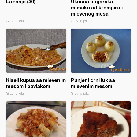
Lazanje (30)
Ukusna bugarska
musaka od krompira i
mlevenog mesa
Glavna jela
Glavna jela
Kiseli kupus sa mlevenim
Punjeni crni luk sa
mesom i pavlakom
mlevenim mesom
Glavna jela
Glavna jela