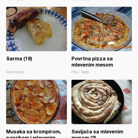
Sarma (19)
Povrtna pizza sa
mlevenim mesom
Glavna jela
Pite i Testa
Musaka sa krompirom,
Savijača sa mlevenim
paprikom i mlevenim
mesom (2)