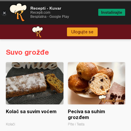
Recepti - Kuvar
Instalirajte
Recepti.com
Besplatna - Google Play
Ulogujte se
Suvo grožđe
Kolač sa suvim voćem
Peciva sa suhim
grozđem
Kolači
Pite i Testa