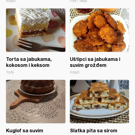
Kolači
Pite i Testa
Torta sa jabukama,
Uštipci sa jabukama i
kokosom i keksom
suvim grožđem
Torte
Kolači
Kuglof sa suvim
Slatka pita sa sirom