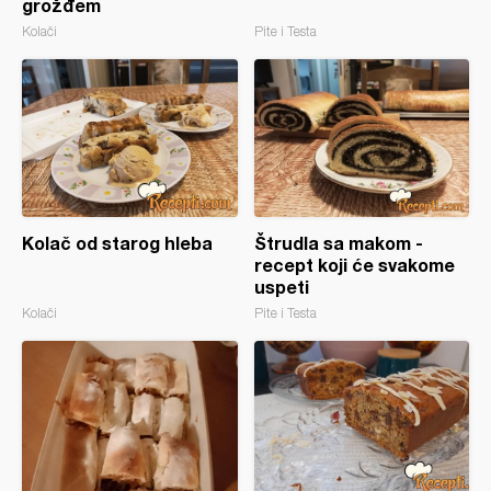
grožđem
Kolači
Pite i Testa
Kolač od starog hleba
Štrudla sa makom -
recept koji će svakome
uspeti
Kolači
Pite i Testa