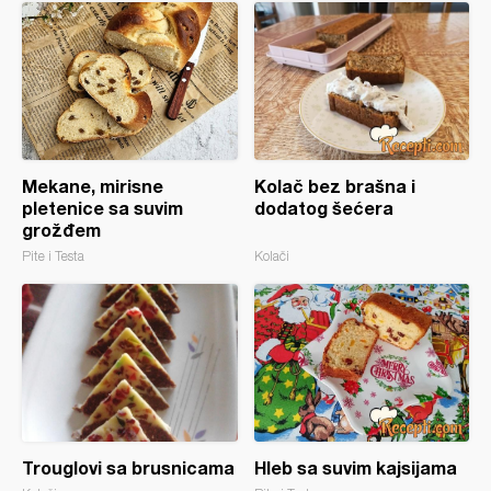
Mekane, mirisne
Kolač bez brašna i
pletenice sa suvim
dodatog šećera
grožđem
Pite i Testa
Kolači
Trouglovi sa brusnicama
Hleb sa suvim kajsijama