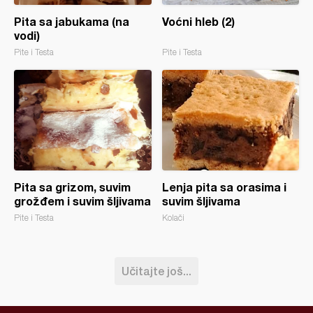
Pita sa jabukama (na
Voćni hleb (2)
vodi)
Pite i Testa
Pite i Testa
Pita sa grizom, suvim
Lenja pita sa orasima i
grožđem i suvim šljivama
suvim šljivama
Pite i Testa
Kolači
Učitajte još...