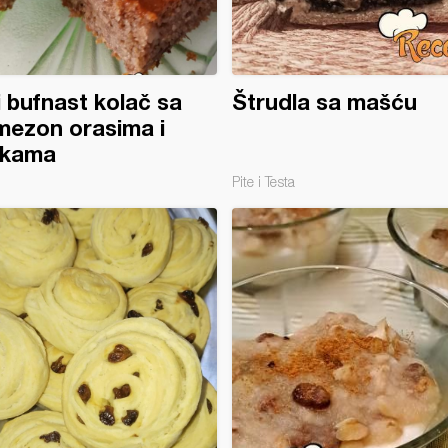
i bufnast kolač sa
Štrudla sa mašću
ezon orasima i
ukama
Pite i Testa