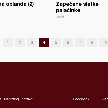
a oblanda (2)
Zapečene slatke
palačinke
Kolači
1
2
3
4
5
6
7
8
S
ja
|
Marketing
|
Kontakt
Facebook
Twitt