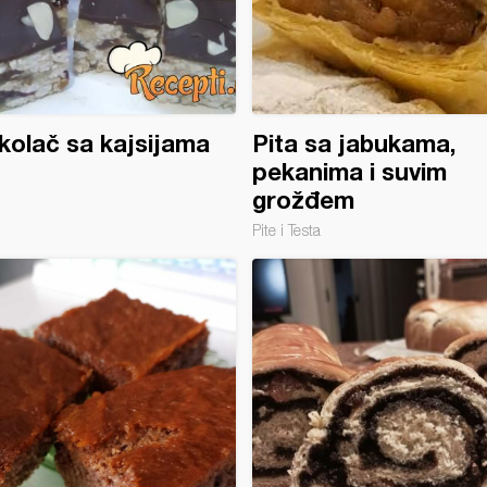
 kolač sa kajsijama
Pita sa jabukama,
pekanima i suvim
grožđem
Pite i Testa