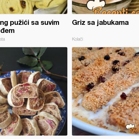
ng pužići sa suvim
Griz sa jabukama
žđem
sta
Kolači