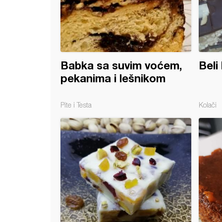
Babka sa suvim voćem,
Beli
pekanima i lešnikom
Pite i Testa
Kolači
i sa suvim šljivama, orasima i suvim grožđem