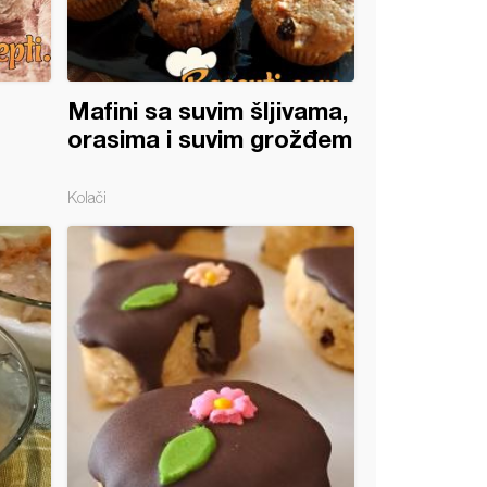
Mafini sa suvim šljivama,
orasima i suvim grožđem
Kolači