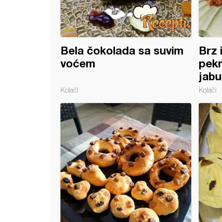
Bela čokolada sa suvim
Brz 
voćem
pekm
jab
Kolači
Kolači
i kolačići sa plazmom i pudingom