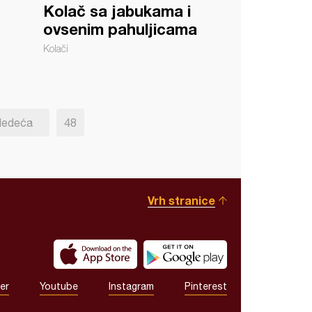
Kolač sa jabukama i
ovsenim pahuljicama
Kolači
ledeća
48
Vrh stranice
er
Youtube
Instagram
Pinterest