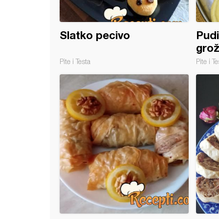
Slatko pecivo
Pudi
gro
Pite i Testa
Pite i Te
 sa jabukama i ovsenim pahuljicama