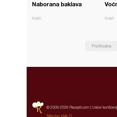
Naborana baklava
Voćn
Kolači
Kolači
Prethodna
© 2009-2026 Recepti.com |
Uslovi korišćen
Site by:
HALO