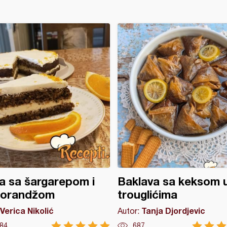
a sa šargarepom i
Baklava sa keksom 
orandžom
trouglićima
Verica Nikolić
Tanja Djordjevic
Autor:
84
687