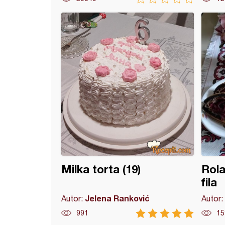
va (16)
Milka torta (19)
Rola
fila
Jelena Ranković
Autor:
Autor:
991
15