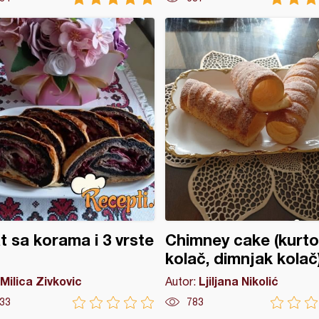
t sa korama i 3 vrste
Chimney cake (kurt
kolač, dimnjak kolač
Milica Zivkovic
Ljiljana Nikolić
Autor:
33
783