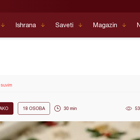
Ishrana
Saveti
Magazin
 suvim
AKO
18
OSOBA
30 min
53