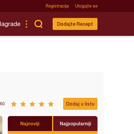
Registracija
Ulogujte se
Nagrade
Dodajte Recept
Dodaj u listu
60
Najnoviji
Najpopularniji