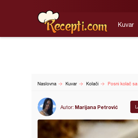
Kuvar
Naslovna
Kuvar
Kolači
Posni kolač sa
Marijana Petrović
Autor:
L