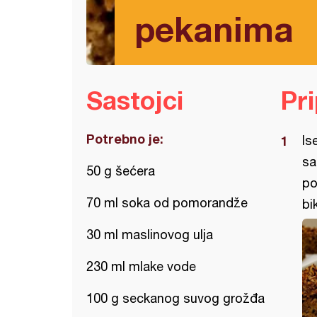
pekanima
Sastojci
Pr
Potrebno je:
Is
sa
50 g šećera
po
70 ml soka od pomorandže
bi
30 ml maslinovog ulja
230 ml mlake vode
100 g seckanog suvog grožđa