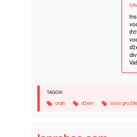
SA
Ins
vo
(h
vo
dže
div
Vaš
TAGOVI
orah
džem
suvo grožđ