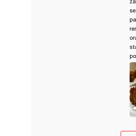
za
se
pa
re
or
st
po