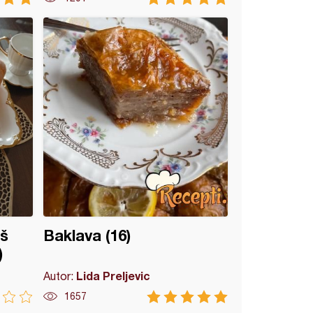
oš
Baklava (16)
)
Lida Preljevic
Autor:
1657