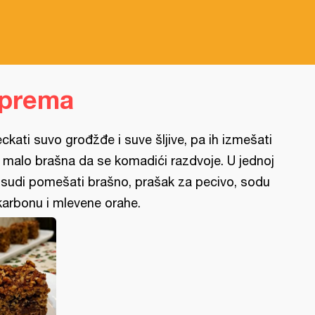
iprema
eckati suvo grođžđe i suve šljive, pa ih izmešati
 malo brašna da se komadići razdvoje. U jednoj
sudi pomešati brašno, prašak za pecivo, sodu
karbonu i mlevene orahe.