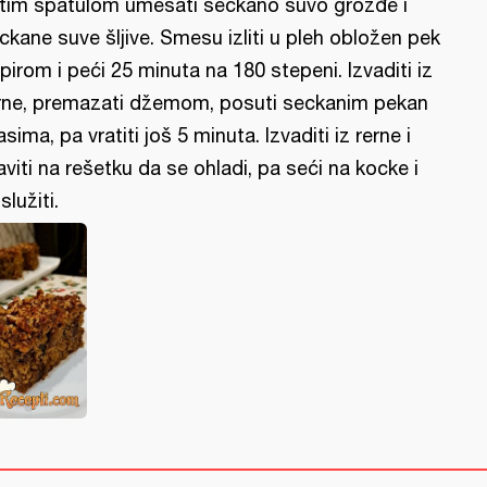
tim špatulom umešati seckano suvo grožđe i
ckane suve šljive. Smesu izliti u pleh obložen pek
pirom i peći 25 minuta na 180 stepeni. Izvaditi iz
rne, premazati džemom, posuti seckanim pekan
asima, pa vratiti još 5 minuta. Izvaditi iz rerne i
aviti na rešetku da se ohladi, pa seći na kocke i
služiti.