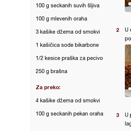
100 g seckanih suvih šljiva
100 g mlevenih oraha
U 
3 kašike džema od smokvi
po
1 kašičica sode bikarbone
1/2 kesice praška za pecivo
250 g brašna
Za preko:
4 kašike džema od smokvi
100 g seckanih pekan oraha
U 
la