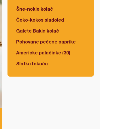
Šne-nokle kolač
Čoko-kokos sladoled
Galete Bakin kolač
Pohovane pečene paprike
Americke palačinke (30)
Slatka fokača