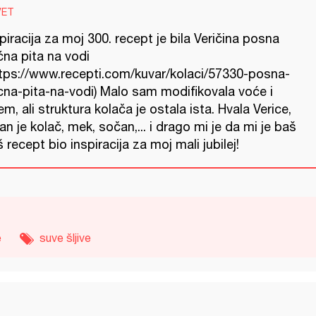
VET
piracija za moj 300. recept je bila Veričina posna
ćna pita na vodi
ttps://www.recepti.com/kuvar/kolaci/57330-posna-
cna-pita-na-vodi) Malo sam modifikovala voće i
m, ali struktura kolača je ostala ista. Hvala Verice,
an je kolač, mek, sočan,... i drago mi je da mi je baš
 recept bio inspiracija za moj mali jubilej!
e
suve šljive