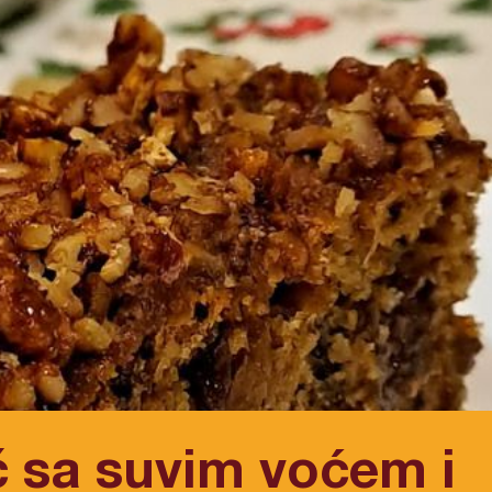
č sa suvim voćem i