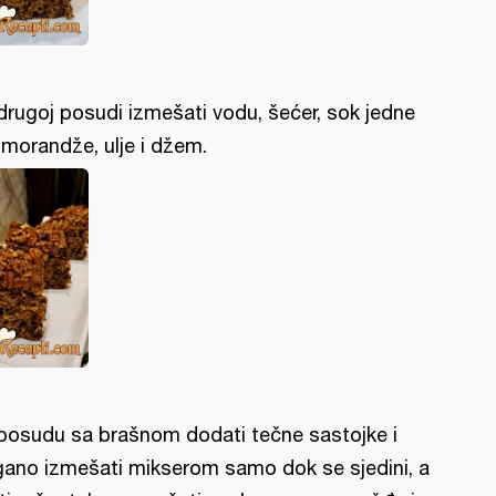
drugoj posudi izmešati vodu, šećer, sok jedne
morandže, ulje i džem.
posudu sa brašnom dodati tečne sastojke i
gano izmešati mikserom samo dok se sjedini, a