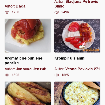
Sladjana Petrovic
Autor:
Daca
Simic
Autor:
1750
2496
Aromatične punjene
Krompir u slanini
paprike
Јованка Јевтић
Vesna Pavlovic 271
Autor:
Autor:
1523
1325