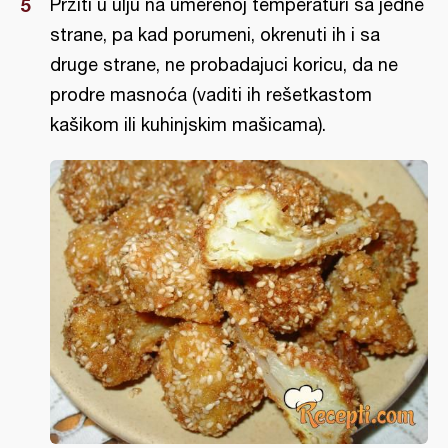
Pržiti u ulju na umerenoj temperaturi sa jedne
strane, pa kad porumeni, okrenuti ih i sa
druge strane, ne probadajuci koricu, da ne
prodre masnoća (vaditi ih rešetkastom
kašikom ili kuhinjskim mašicama).