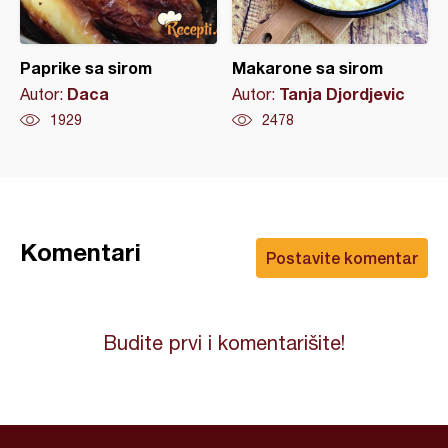
Paprike sa sirom
Makarone sa sirom
Daca
Tanja Djordjevic
Autor:
Autor:
1929
2478
Komentari
Postavite komentar
Budite prvi i komentarišite!