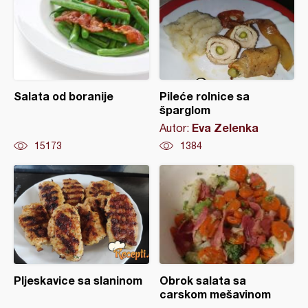
Salata od boranije
Pileće rolnice sa
šparglom
Eva Zelenka
Autor:
15173
1384
Pljeskavice sa slaninom
Obrok salata sa
carskom mešavinom