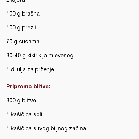
100 g brašna
100 g prezli
70 g susama
30-40 g kikirikija mlevenog
1 dl ulja za prženje
Priprema blitve:
300 g blitve
1 kašičica soli
1 kašičica suvog biljnog začina