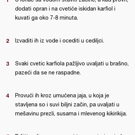
dodati opran i na cvetiće iskidan karfiol i
kuvati ga oko 7-8 minuta.
Izvaditi ih iz vode i ocediti u cediljci.
Svaki cvetic karfiola pažljivo uvaljati u brašno,
pazeći da se ne raspadne.
Provući ih kroz umućena jaja, u koja je
stavljena so i suvi biljni začin, pa uvaljati u
mešavinu prezli, susama i mlevenog kikirikija.