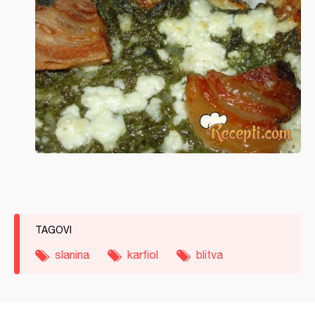
TAGOVI
slanina
karfiol
blitva