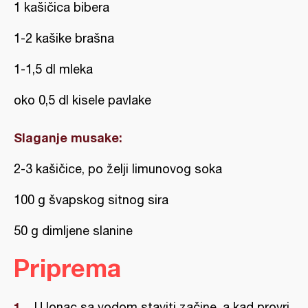
1 kašičica bibera
1-2 kašike brašna
1-1,5 dl mleka
oko 0,5 dl kisele pavlake
Slaganje musake:
2-3 kašičice, po želji limunovog soka
100 g švapskog sitnog sira
50 g dimljene slanine
Priprema
U lonac sa vodom staviti začine, a kad provri,