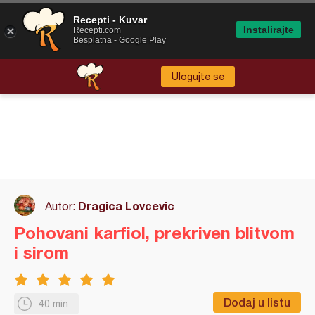
Recepti - Kuvar
Instalirajte
Recepti.com
Besplatna - Google Play
Ulogujte se
Dragica Lovcevic
Autor:
Pohovani karfiol, prekriven blitvom
i sirom
Dodaj u listu
40 min