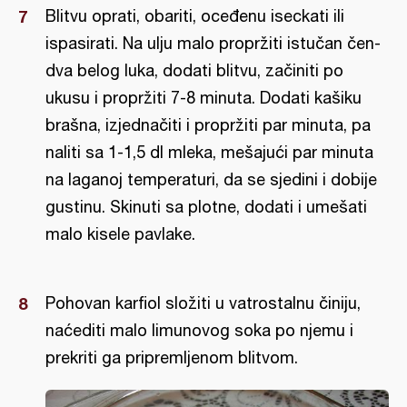
Blitvu oprati, obariti, oceđenu iseckati ili
ispasirati. Na ulju malo propržiti istučan čen-
dva belog luka, dodati blitvu, začiniti po
ukusu i propržiti 7-8 minuta. Dodati kašiku
brašna, izjednačiti i propržiti par minuta, pa
naliti sa 1-1,5 dl mleka, mešajući par minuta
na laganoj temperaturi, da se sjedini i dobije
gustinu. Skinuti sa plotne, dodati i umešati
malo kisele pavlake.
Pohovan karfiol složiti u vatrostalnu činiju,
naćediti malo limunovog soka po njemu i
prekriti ga pripremljenom blitvom.