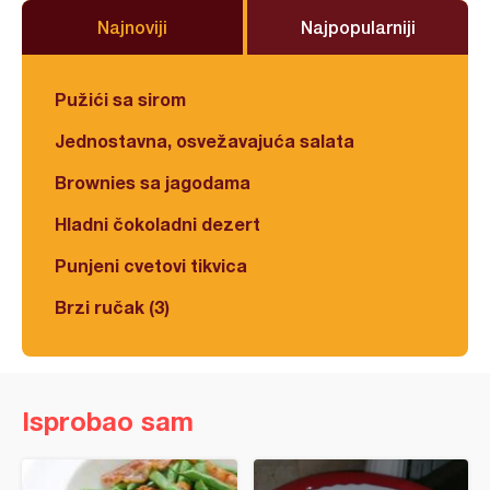
Najnoviji
Najpopularniji
Pužići sa sirom
Jednostavna, osvežavajuća salata
Brownies sa jagodama
Hladni čokoladni dezert
Punjeni cvetovi tikvica
Brzi ručak (3)
Isprobao sam