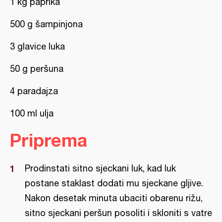
1 kg paprika
500 g šampinjona
3 glavice luka
50 g peršuna
4 paradajza
100 ml ulja
Priprema
Prodinstati sitno sjeckani luk, kad luk
postane staklast dodati mu sjeckane gljive.
Nakon desetak minuta ubaciti obarenu rižu,
sitno sjeckani peršun posoliti i skloniti s vatre