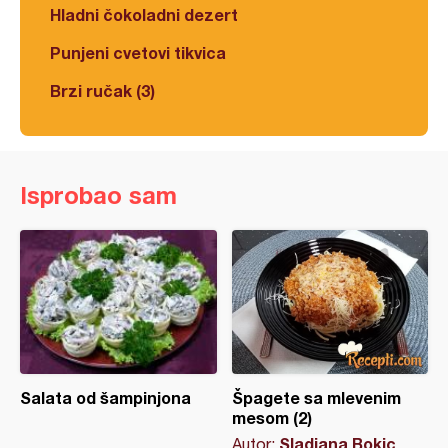
Hladni čokoladni dezert
Punjeni cvetovi tikvica
Brzi ručak (3)
Isprobao sam
Salata od šampinjona
Špagete sa mlevenim
mesom (2)
Sladjana Bokic
Autor: