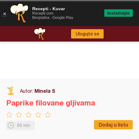
Recepti - Kuvar
Instalirajte
Recepti.com
Besplatna - Google Play
Ulogujte se
Minela S
Autor:
Paprike filovane gljivama
Dodaj u listu
60 min