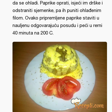
da se ohladi. Paprike oprati, isjeći im drške i
odstraniti sjemenke, pa ih puniti ohlađenim
filom. Ovako pripremljene paprike staviti u
nauljenu odgovarajuću posudu i peći u rerni
40 minuta na 200 C.