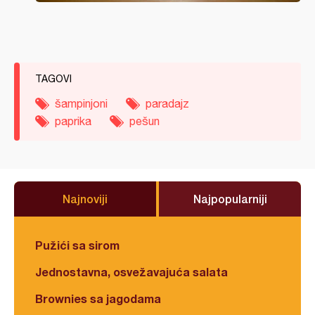
TAGOVI
šampinjoni
paradajz
paprika
pešun
Najnoviji
Najpopularniji
Pužići sa sirom
Jednostavna, osvežavajuća salata
Brownies sa jagodama