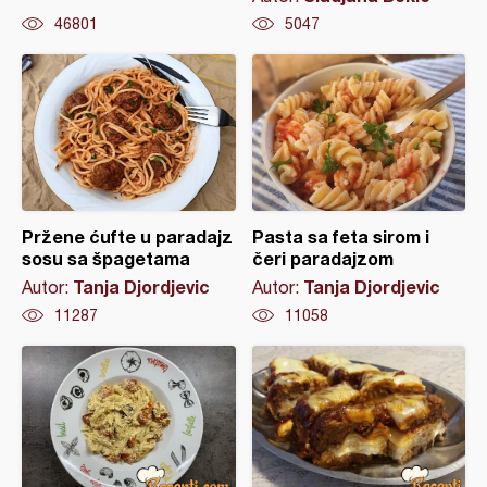
46801
5047
Pržene ćufte u paradajz
Pasta sa feta sirom i
sosu sa špagetama
čeri paradajzom
Tanja Djordjevic
Tanja Djordjevic
Autor:
Autor:
11287
11058