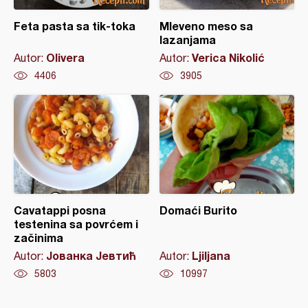
Feta pasta sa tik-toka
Mleveno meso sa
lazanjama
Olivera
Verica Nikolić
Autor:
Autor:
4406
3905
Cavatappi posna
Domaći Burito
testenina sa povrćem i
začinima
Јованка Јевтић
Ljiljana
Autor:
Autor:
5803
10997