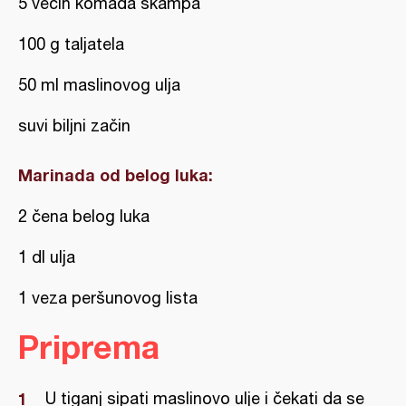
5 većih komada škampa
100 g taljatela
50 ml maslinovog ulja
suvi biljni začin
Marinada od belog luka:
2 čena belog luka
1 dl ulja
1 veza peršunovog lista
Priprema
U tiganj sipati maslinovo ulje i čekati da se