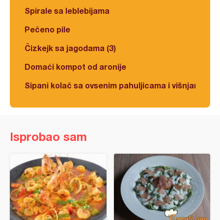
Spirale sa leblebijama
Pečeno pile
Čizkejk sa jagodama (3)
Domaći kompot od aronije
Sipani kolač sa ovsenim pahuljicama i višnjama
Isprobao sam