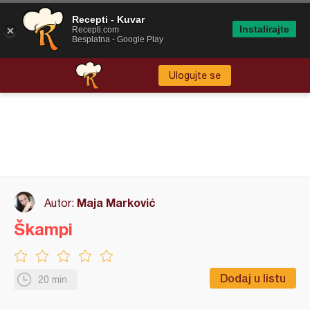
Recepti - Kuvar
Instalirajte
Recepti.com
Besplatna - Google Play
Ulogujte se
Maja Marković
Autor:
Škampi
Dodaj u listu
20 min