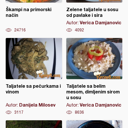
Škampi na primorski
Zelene taljatele u sosu
način
od pavlake i sira
Verica Damjanovic
Autor:
24716
4092
Taljatele sa pečurkama i
Taljatele sa belim
vinom
mesom, dimljenim sirom
u sosu
Danijela Milosev
Verica Damjanovic
Autor:
Autor:
3117
8636