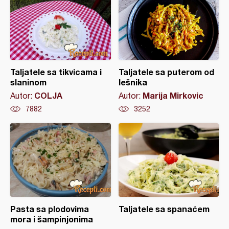
Taljatele sa tikvicama i
Taljatele sa puterom od
slaninom
lešnika
COLJA
Marija Mirkovic
Autor:
Autor:
7882
3252
Pasta sa plodovima
Taljatele sa spanaćem
mora i šampinjonima