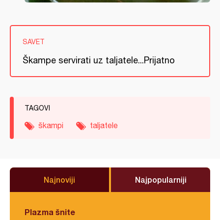
SAVET
Škampe servirati uz taljatele...Prijatno
TAGOVI
škampi
taljatele
Najnoviji
Najpopularniji
Plazma šnite