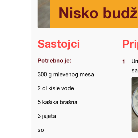
Nisko budž
Sastojci
Pr
Potrebno je:
Um
sa
300 g mlevenog mesa
2 dl kisle vode
5 kašika brašna
3 jajeta
so