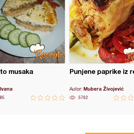
oto musaka
Punjene paprike iz r
Ivana
Mubera Živojević
Autor:
85
5762