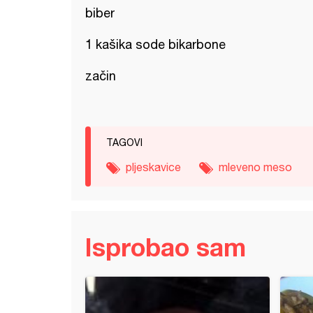
biber
1 kašika sode bikarbone
začin
TAGOVI
pljeskavice
mleveno meso
Isprobao sam
 empanade