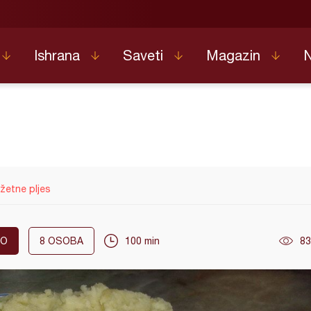
Ishrana
Saveti
Magazin
žetne pljes
KO
8
OSOBA
100 min
83