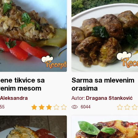
ene tikvice sa
Sarma sa mlevenim
venim mesom
orasima
Aleksandra
Dragana Stanković
Autor:
55
6044