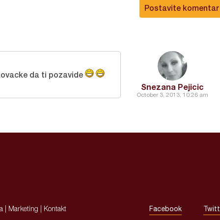
Postavite komentar
skovacke da ti pozavide
Snezana Pejicic
October 3, 2013, 10:26 am
ja
|
Marketing
|
Kontakt
Facebook
Twitt