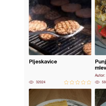
Pljeskavice
Punj
mle
Autor:
32024
59
ac sa mlevenim mesom i rezancima