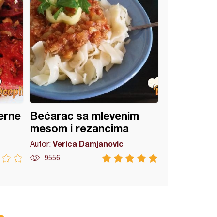
erne
Bećarac sa mlevenim
mesom i rezancima
Verica Damjanovic
Autor:
9556