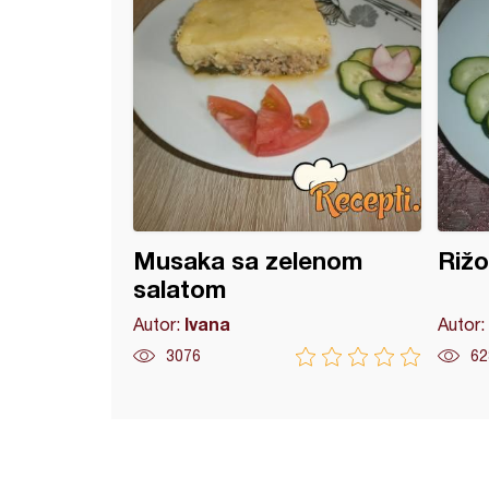
Musaka sa zelenom
Riž
salatom
Ivana
Autor:
Autor:
3076
62