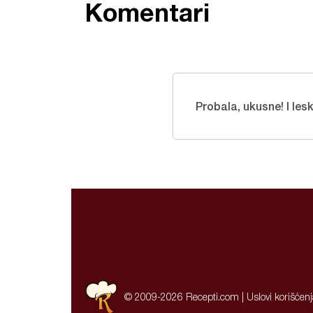
Komentari
Probala, ukusne! I le
© 2009-2026 Recepti.com |
Uslovi korišćen