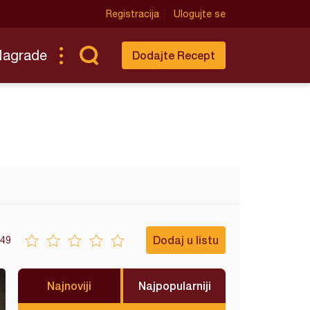
Registracija
Ulogujte se
Nagrade
Dodajte Recept
Dodaj u listu
49
Najnoviji
Najpopularniji