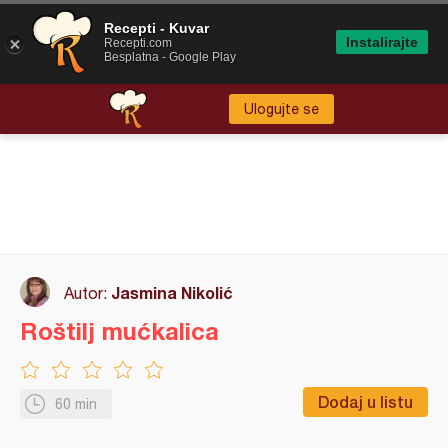
Recepti - Kuvar
Instalirajte
Recepti.com
Besplatna - Google Play
Ulogujte se
Jasmina Nikolić
Autor:
Roštilj mućkalica
Dodaj u listu
60 min