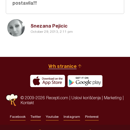
postavila!!!
Snezana Pejicic
October 29, 2013, 2:11 pm
Vrh stranice
© 2009-2026 Recepti.com |
Uslovi korišćenja
|
Marketing
|
Kontakt
Facebook
Twitter
Youtube
Instagram
Pinterest
Site by:
HALO