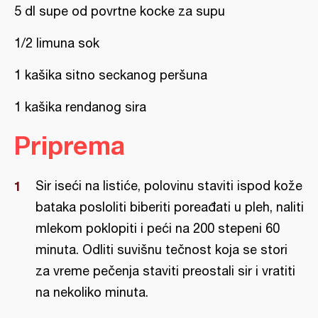
5 dl supe od povrtne kocke za supu
1/2 limuna sok
1 kašika sitno seckanog peršuna
1 kašika rendanog sira
Priprema
Sir iseći na listiće, polovinu staviti ispod kože
bataka posloliti biberiti poreađati u pleh, naliti
mlekom poklopiti i peći na 200 stepeni 60
minuta. Odliti suvišnu tečnost koja se stori
za vreme pečenja staviti preostali sir i vratiti
na nekoliko minuta.