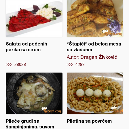
Salata od pečenih
*Štapići* od belog mesa
parika sa sirom
sa vlašcem
Dragan Živković
Autor:
28028
4288
Pileće grudi sa
Piletina sa povrćem
šampinjonima, suvom