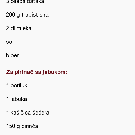
3 pileća bataka
200 g trapist sira
2 dl mleka
so
biber
Za pirinač sa jabukom:
1 poriluk
1 jabuka
1 kašičica šećera
150 g pirinča