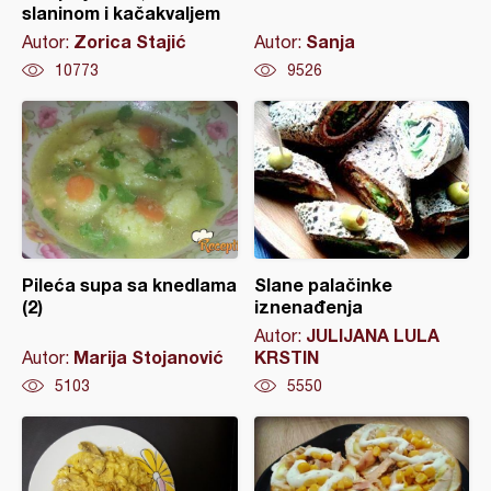
slaninom i kačakvaljem
Zorica Stajić
Sanja
Autor:
Autor:
10773
9526
Pileća supa sa knedlama
Slane palačinke
(2)
iznenađenja
JULIJANA LULA
Autor:
Marija Stojanović
KRSTIN
Autor:
5103
5550