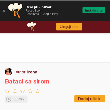
Recepti - Kuvar
Instalirajte
Recepti.com
Besplatna - Google Play
Ulogujte se
Irena
Autor:
Bataci sa sirom
Dodaj u listu
30 min