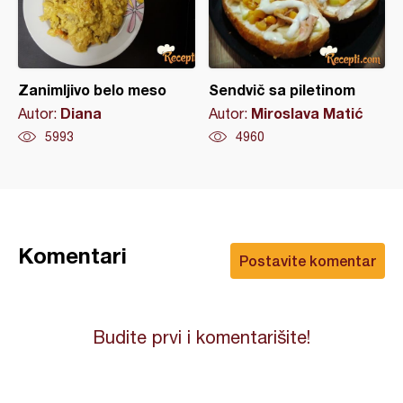
Zanimljivo belo meso
Sendvič sa piletinom
Diana
Miroslava Matić
Autor:
Autor:
5993
4960
Komentari
Postavite komentar
Budite prvi i komentarišite!