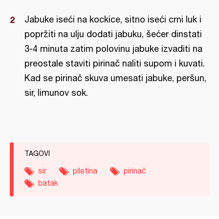
Jabuke iseći na kockice, sitno iseći crni luk i
popržiti na ulju dodati jabuku, šećer dinstati
3-4 minuta zatim polovinu jabuke izvaditi na
preostale staviti pirinač naliti supom i kuvati.
Kad se pirinač skuva umesati jabuke, peršun,
sir, limunov sok.
TAGOVI
sir
piletina
pirinač
batak