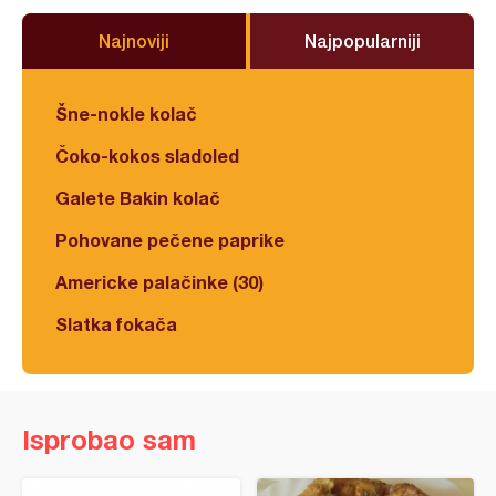
Najnoviji
Najpopularniji
Šne-nokle kolač
Čoko-kokos sladoled
Galete Bakin kolač
Pohovane pečene paprike
Americke palačinke (30)
Slatka fokača
Isprobao sam