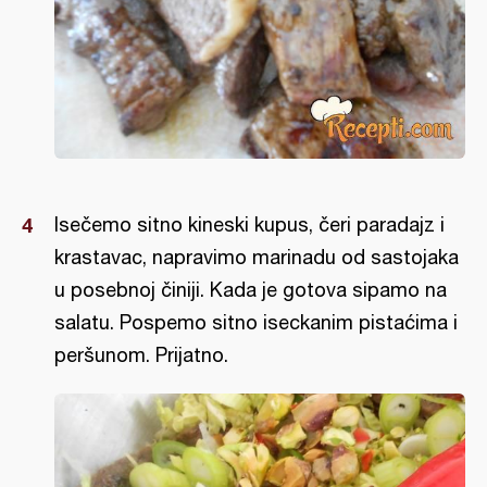
Isečemo sitno kineski kupus, čeri paradajz i
krastavac, napravimo marinadu od sastojaka
u posebnoj činiji. Kada je gotova sipamo na
salatu. Pospemo sitno iseckanim pistaćima i
peršunom. Prijatno.