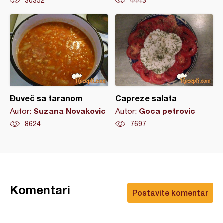
30352
4443
Đuveč sa taranom
Capreze salata
Suzana Novakovic
Goca petrovic
Autor:
Autor:
8624
7697
Komentari
Postavite komentar