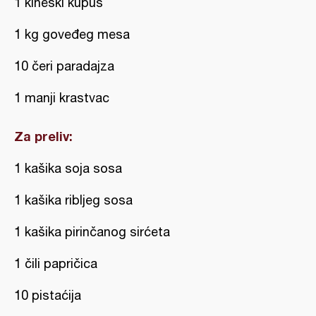
1 kineski kupus
1 kg goveđeg mesa
10 čeri paradajza
1 manji krastvac
Za preliv:
1 kašika soja sosa
1 kašika ribljeg sosa
1 kašika pirinčanog sirćeta
1 čili papričica
10 pistaćija