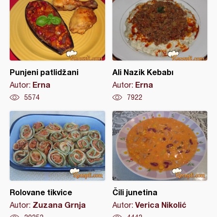
Punjeni patlidžani
Ali Nazik Kebabı
Erna
Erna
Autor:
Autor:
5574
7922
Rolovane tikvice
Čili junetina
Zuzana Grnja
Verica Nikolić
Autor:
Autor: