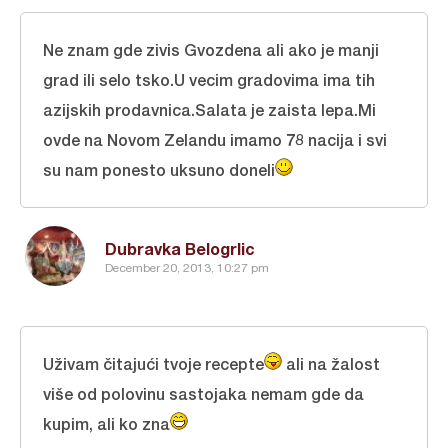
Ne znam gde zivis Gvozdena ali ako je manji
grad ili selo tsko.U vecim gradovima ima tih
azijskih prodavnica.Salata je zaista lepa.Mi
ovde na Novom Zelandu imamo 78 nacija i svi
su nam ponesto uksuno doneli
Dubravka Belogrlic
December 20, 2013, 10:27 pm
Uživam čitajući tvoje recepte
ali na žalost
više od polovinu sastojaka nemam gde da
kupim, ali ko zna