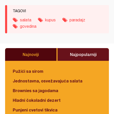
TAGOVI
salata
kupus
paradajz
govedina
Najnoviji
Najpopularniji
Pužići sa sirom
Jednostavna, osvežavajuća salata
Brownies sa jagodama
Hladni čokoladni dezert
Punjeni cvetovi tikvica