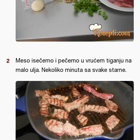
Meso isečemo i pečemo u vrućem tiganju na
malo ulja. Nekoliko minuta sa svake starne.