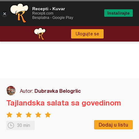
Recepti - Kuvar
Instalirajte
Recepti.com
Besplatna - Google Play
Ulogujte se
Dubravka Belogrlic
Autor:
Tajlandska salata sa govedinom
Dodaj u listu
30 min