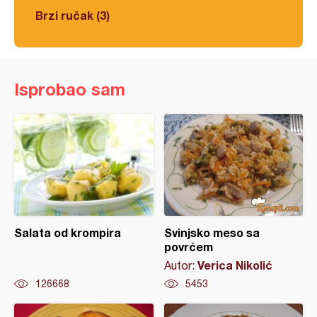
Brzi ručak (3)
Isprobao sam
Salata od krompira
Svinjsko meso sa
povrćem
Verica Nikolić
Autor:
126668
5453