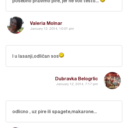
posebno pravimo pire, jer ne voli testo...
Valeria Molnar
January 12, 2014, 10:01 pm
I u lasanji,odličan sos
Dubravka Belogrlic
January 12, 2014, 7:17 pm
odlicno , uz pire ili spagete,makarone...