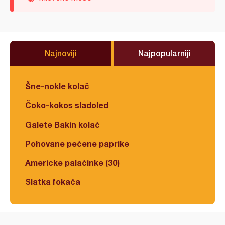
Najnoviji
Najpopularniji
Šne-nokle kolač
Čoko-kokos sladoled
Galete Bakin kolač
Pohovane pečene paprike
Americke palačinke (30)
Slatka fokača