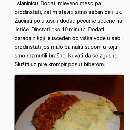
i slaninicu. Dodati mleveno meso pa
prodinstati, zatim staviti sitno sečen beli luk.
Začiniti po ukusu i dodati pečurke sečene na
listiće. Dinstati oko 10 minuta. Dodati
paradajz koji je isceđen od viška vode u sebi,
prodinstati još malo pa naliti supom u koju
smo razmutili brašno. Kuvati da se zgusne.
Služiti uz pire krompir posut biberom.