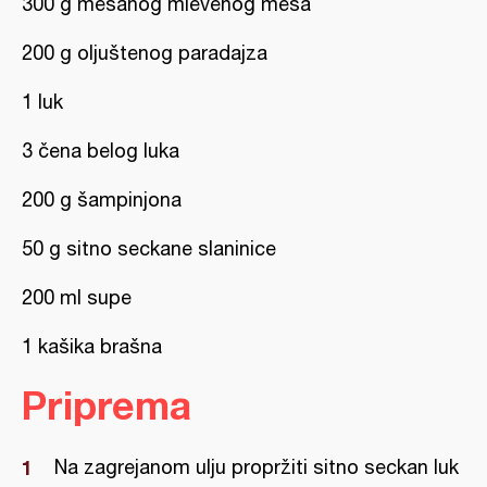
300 g mešanog mlevenog mesa
200 g oljuštenog paradajza
1 luk
3 čena belog luka
200 g šampinjona
50 g sitno seckane slaninice
200 ml supe
1 kašika brašna
Priprema
Na zagrejanom ulju propržiti sitno seckan luk