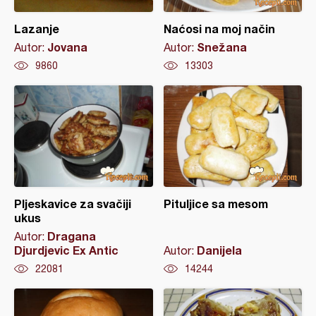
Lazanje
Naćosi na moj način
Jovana
Snežana
Autor:
Autor:
9860
13303
Pljeskavice za svačiji
Pituljice sa mesom
ukus
Dragana
Autor:
Djurdjevic Ex Antic
Danijela
Autor:
22081
14244