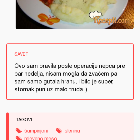
SAVET
Ovo sam pravila posle operacije nepca pre
par nedelja, nisam mogla da zvačem pa
sam samo gutala hranu, i bilo je super,
stomak pun uz malo truda :)
TAGOVI
šampinjoni
slanina
mleveno meso