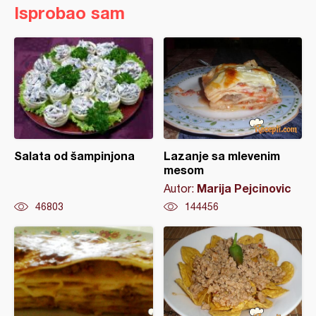
Isprobao sam
Salata od šampinjona
Lazanje sa mlevenim
mesom
Marija Pejcinovic
Autor:
46803
144456