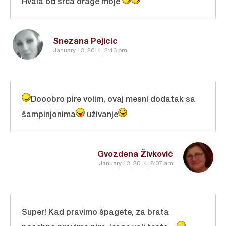
Hvala od srca drage moje
Snezana Pejicic
January 13, 2014, 2:46 pm
Dooobro pire volim, ovaj mesni dodatak sa
šampinjonima
uživanje
Gvozdena Živković
January 13, 2014, 8:07 am
Super! Kad pravimo špagete, za brata