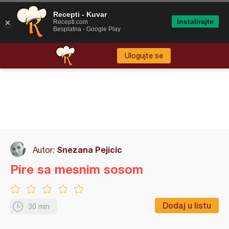
Recepti - Kuvar
Instalirajte
Recepti.com
Besplatna - Google Play
Ulogujte se
Snezana Pejicic
Autor:
Pire sa mesnim sosom
Dodaj u listu
30 min