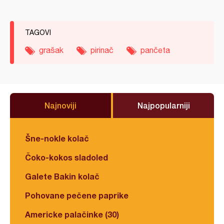
TAGOVI
grašak
pirinač
pančeta
Najnoviji
Najpopularniji
Šne-nokle kolač
Čoko-kokos sladoled
Galete Bakin kolač
Pohovane pečene paprike
Americke palačinke (30)