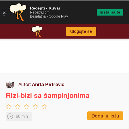
Recepti - Kuvar
Instalirajte
Recepti.com
Besplatna - Google Play
Ulogujte se
Anita Petrovic
Autor:
Rizi-bizi sa šampinjonima
Dodaj u listu
60 min