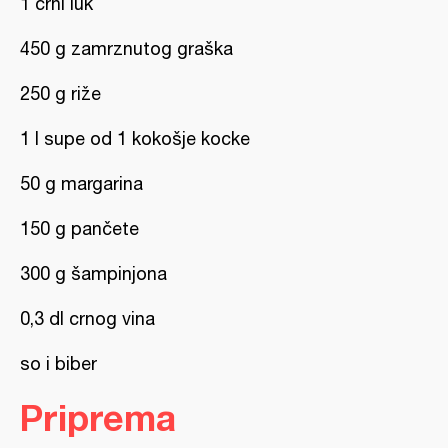
1 crni luk
450 g zamrznutog graška
250 g riže
1 l supe od 1 kokošje kocke
50 g margarina
150 g pančete
300 g šampinjona
0,3 dl crnog vina
so i biber
Priprema