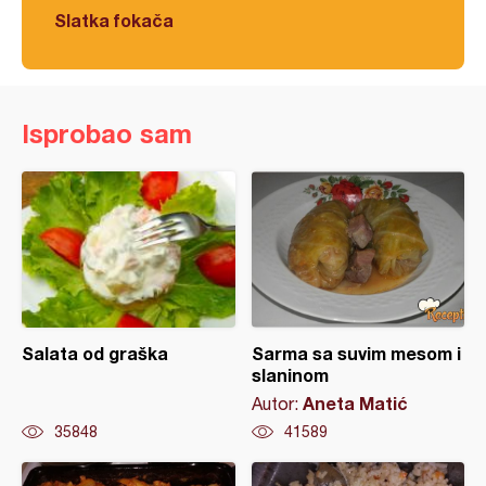
Slatka fokača
Isprobao sam
Salata od graška
Sarma sa suvim mesom i
slaninom
Aneta Matić
Autor:
35848
41589