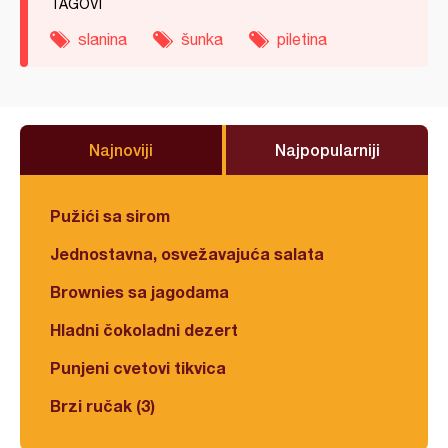
TAGOVI
slanina
šunka
piletina
Najnoviji
Najpopularniji
Pužići sa sirom
Jednostavna, osvežavajuća salata
Brownies sa jagodama
Hladni čokoladni dezert
Punjeni cvetovi tikvica
Brzi ručak (3)