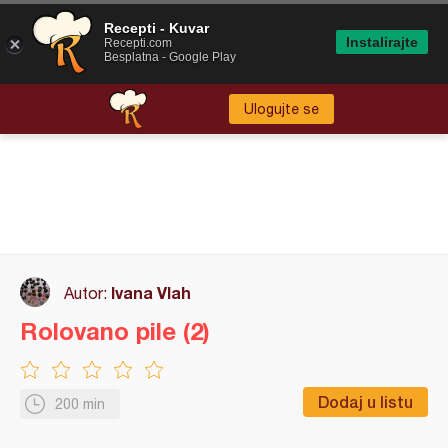
Recepti - Kuvar
Instalirajte
Recepti.com
Besplatna - Google Play
Ulogujte se
Ivana Vlah
Autor:
Rolovano pile (2)
Dodaj u listu
200 min