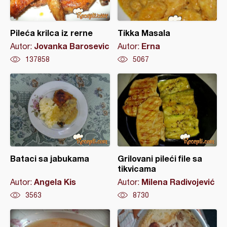
Pileća krilca iz rerne
Tikka Masala
Jovanka Barosevic
Erna
Autor:
Autor:
137858
5067
Bataci sa jabukama
Grilovani pileći file sa
tikvicama
Angela Kis
Milena Radivojević
Autor:
Autor:
3563
8730