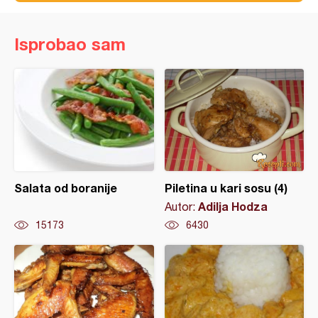
Isprobao sam
Salata od boranije
Piletina u kari sosu (4)
Adilja Hodza
Autor:
15173
6430