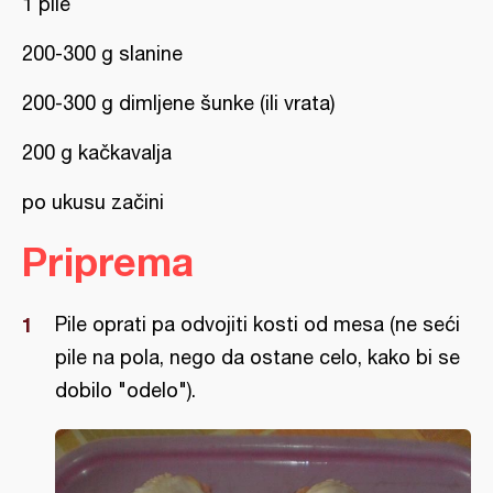
1 pile
200-300 g slanine
200-300 g dimljene šunke (ili vrata)
200 g kačkavalja
po ukusu začini
Priprema
Pile oprati pa odvojiti kosti od mesa (ne seći
pile na pola, nego da ostane celo, kako bi se
dobilo "odelo").