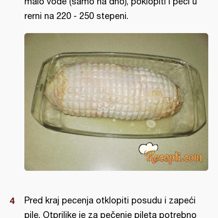
malo vode (samo na dno), poklopiti i peći u
rerni na 220 - 250 stepeni.
Pred kraj pecenja otklopiti posudu i zapeći
pile. Otprilike je za pečenje pileta potrebno