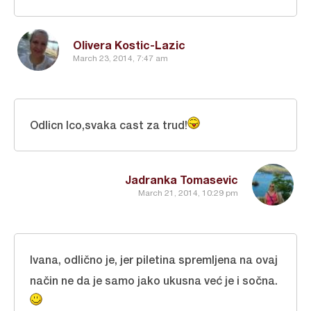
Olivera Kostic-Lazic
March 23, 2014, 7:47 am
Odlicn Ico,svaka cast za trud!
Jadranka Tomasevic
March 21, 2014, 10:29 pm
Ivana, odlično je, jer piletina spremljena na ovaj
način ne da je samo jako ukusna već je i sočna.