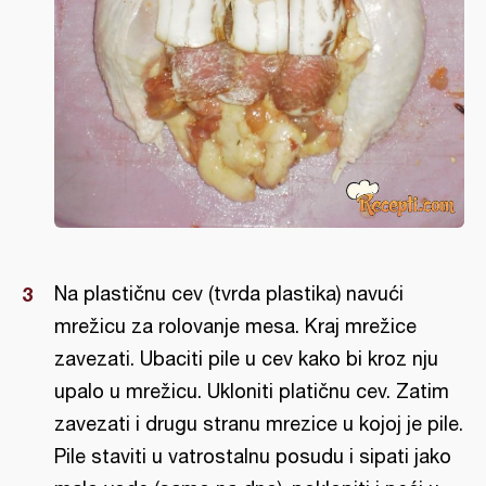
Na plastičnu cev (tvrda plastika) navući
mrežicu za rolovanje mesa. Kraj mrežice
zavezati. Ubaciti pile u cev kako bi kroz nju
upalo u mrežicu. Ukloniti platičnu cev. Zatim
zavezati i drugu stranu mrezice u kojoj je pile.
Pile staviti u vatrostalnu posudu i sipati jako