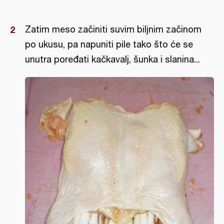
Zatim meso začiniti suvim biljnim začinom
po ukusu, pa napuniti pile tako što će se
unutra poređati kačkavalj, šunka i slanina...