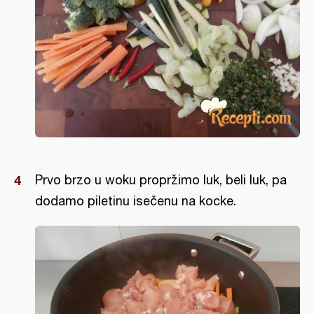
Prvo brzo u woku propržimo luk, beli luk, pa
dodamo piletinu isečenu na kocke.