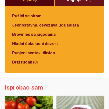
Pužići sa sirom
Jednostavna, osvežavajuća salata
Brownies sa jagodama
Hladni čokoladni dezert
Punjeni cvetovi tikvica
Brzi ručak (3)
Isprobao sam