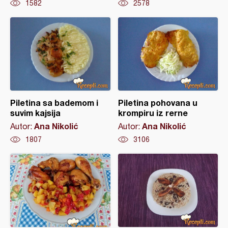
1582
2578
Piletina sa bademom i
Piletina pohovana u
suvim kajsija
krompiru iz rerne
Ana Nikolić
Ana Nikolić
Autor:
Autor:
1807
3106