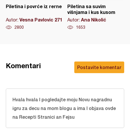
Piletina i povrće iz rerne
Piletina sa suvim
višnjama i kus kusom
Vesna Pavlovic 271
Ana Nikolić
Autor:
Autor:
2800
1653
Komentari
Postavite komentar
Hvala hvala I pogledajte moju Novu nagradnu
igru za decu na mom blogu a ima I objava ovde
na Recepti Stranici an Fejsu