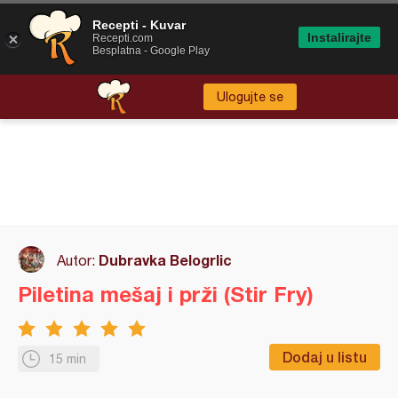
Recepti - Kuvar
Instalirajte
Recepti.com
Besplatna - Google Play
Ulogujte se
Dubravka Belogrlic
Autor:
Piletina mešaj i prži (Stir Fry)
Dodaj u listu
15 min