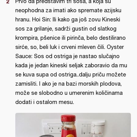
Prvo da predstavim tri sosa, a koja su
neophodna za imati ako spremate azijsku
hranu. Hoi Sin: Ili kako ga još zovu Kineski
sos za grilanje, sadrži gustin od slatkog
krompira, pšenice ili pirinča, belo destilirano
sirće, so, beli luk i crveni mleven čili. Oyster
Sauce: Sos od ostriga je nastao slučajno
kada je jedan kineski seljak zaboravio da mu
se kuva supa od ostriga..dalju priču možete
zamisliti. I ako je na bazi morskih plodova,
može se slobodno u umerenim količinama
dodati i ostalom mesu.