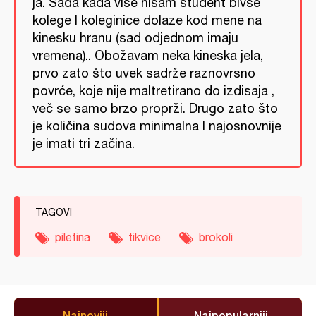
ja. Sada kada više nisam student bivše
kolege I koleginice dolaze kod mene na
kinesku hranu (sad odjednom imaju
vremena).. Obožavam neka kineska jela,
prvo zato što uvek sadrže raznovrsno
povrće, koje nije maltretirano do izdisaja ,
več se samo brzo proprži. Drugo zato što
je količina sudova minimalna I najosnovnije
je imati tri začina.
TAGOVI
piletina
tikvice
brokoli
Najnoviji
Najpopularniji