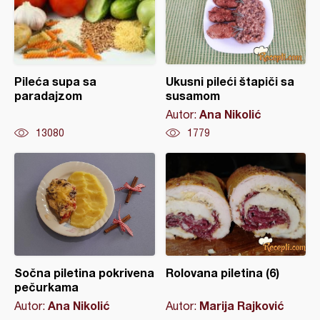
Pileća supa sa
Ukusni pileći štapiči sa
paradajzom
susamom
Ana Nikolić
Autor:
13080
1779
Sočna piletina pokrivena
Rolovana piletina (6)
pečurkama
Ana Nikolić
Marija Rajković
Autor:
Autor: