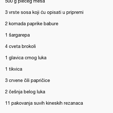
500 g piećeg mesa
3 vrste sosa koji ću opisati u pripremi
2 komada paprike babure
1 šargarepa
4 cveta brokoli
1 glavica crnog luka
1 tikvica
3 crvene čili papričice
2 češnja belog luka
11 pakovanja suvih kineskih rezanaca