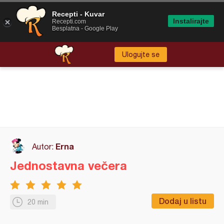
Recepti - Kuvar
Instalirajte
Recepti.com
Besplatna - Google Play
Ulogujte se
Erna
Autor:
Jednostavna večera
Dodaj u listu
20 min