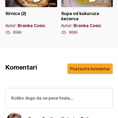
Sirnica (2)
Supa od kukuruza
šećerca
Branka Cosic
Branka Cosic
Autor:
Autor:
6584
9069
Komentari
Postavite komentar
Koliko dugo da se pece hvala...