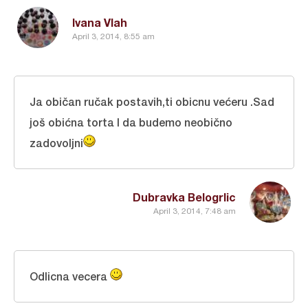
Ivana Vlah
April 3, 2014, 8:55 am
Ja običan ručak postavih,ti obicnu većeru .Sad
još obićna torta I da budemo neobično
zadovoljni
Dubravka Belogrlic
April 3, 2014, 7:48 am
Odlicna vecera