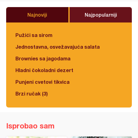
Najnoviji
Najpopularniji
Pužići sa sirom
Jednostavna, osvežavajuća salata
Brownies sa jagodama
Hladni čokoladni dezert
Punjeni cvetovi tikvica
Brzi ručak (3)
Isprobao sam