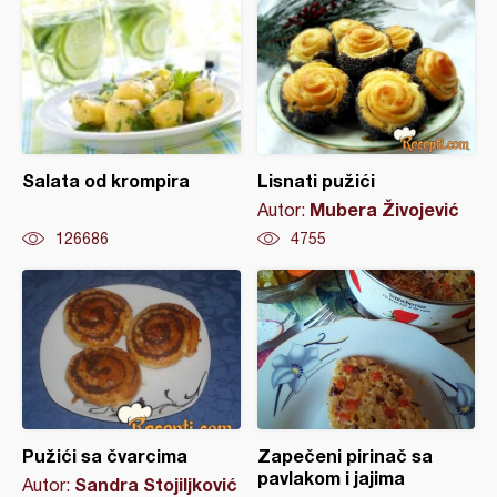
Salata od krompira
Lisnati pužići
Mubera Živojević
Autor:
126686
4755
Pužići sa čvarcima
Zapečeni pirinač sa
pavlakom i jajima
Sandra Stojiljković
Autor: