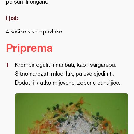
peršun ili origano
I još:
4 kašike kisele pavlake
Priprema
Krompir oguliti i naribati, kao i šargarepu.
Sitno narezati mladi luk, pa sve sjediniti.
Dodati i kratko mljevene, zobene pahuljice.