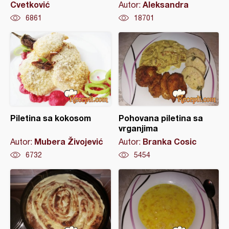
Cvetković
Aleksandra
Autor:
6861
18701
Piletina sa kokosom
Pohovana piletina sa
vrganjima
Mubera Živojević
Branka Cosic
Autor:
Autor:
6732
5454