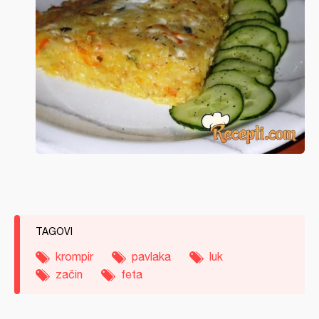
TAGOVI
krompir
pavlaka
luk
začin
feta