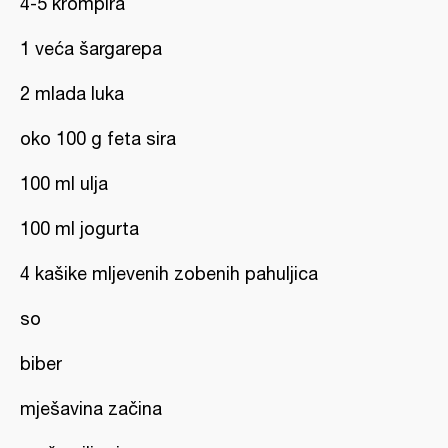
4-5 krompira
1 veća šargarepa
2 mlada luka
oko 100 g feta sira
100 ml ulja
100 ml jogurta
4 kašike mljevenih zobenih pahuljica
so
biber
mješavina začina