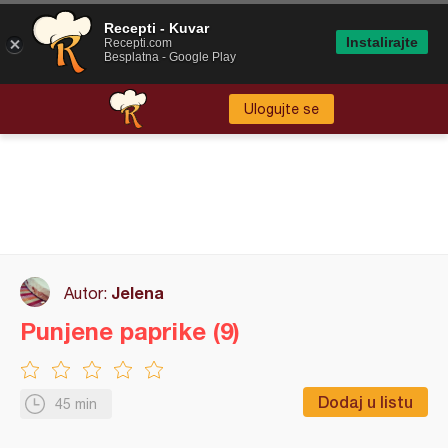
Recepti - Kuvar
Instalirajte
Recepti.com
Besplatna - Google Play
Ulogujte se
Jelena
Autor:
Punjene paprike (9)
Dodaj u listu
45 min