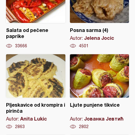
Salata od pečene
Posna sarma (4)
paprike
Jelena Jocic
Autor:
33666
4501
Pljeskavice od krompira i
Ljute punjene tikvice
pirinča
Anita Lukic
Јованка Јевтић
Autor:
Autor:
2863
2802