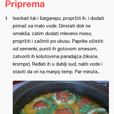
Priprema
Iseckati luk i šargarepu, propržiti ih, i dodati
pirinač sa malo vode. Dinstati dok ne
omekša, zatim dodati mleveno meso,
propržiti i začiniti po ukusu. Paprike očistiti
od semenki, puniti ih gotovom smesom,
zatvoriti ih kolutovima paradajza (tikvice,
krompir). Ređati ih u dublji sud, naliti vode i
staviti da vri na manjoj temp. Par minuta...