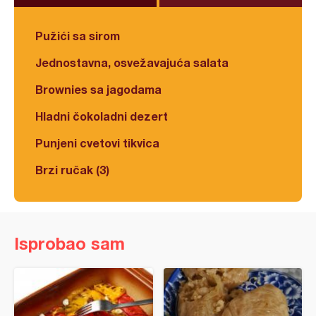
Pužići sa sirom
Jednostavna, osvežavajuća salata
Brownies sa jagodama
Hladni čokoladni dezert
Punjeni cvetovi tikvica
Brzi ručak (3)
Isprobao sam