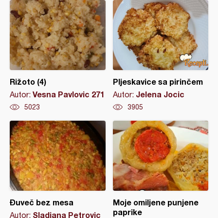
Rižoto (4)
Pljeskavice sa pirinčem
Vesna Pavlovic 271
Jelena Jocic
Autor:
Autor:
5023
3905
Đuveč bez mesa
Moje omiljene punjene
paprike
Sladjana Petrovic
Autor: