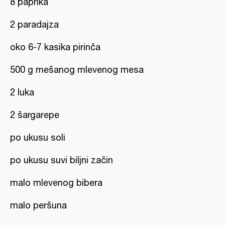
8 paprika
2 paradajza
oko 6-7 kasika pirinča
500 g mešanog mlevenog mesa
2 luka
2 šargarepe
po ukusu soli
po ukusu suvi biljni začin
malo mlevenog bibera
malo peršuna