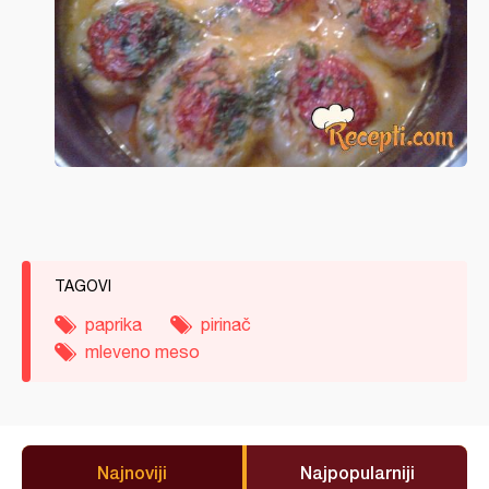
TAGOVI
paprika
pirinač
mleveno meso
Najnoviji
Najpopularniji