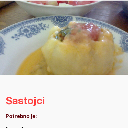
Sastojci
Potrebno je: