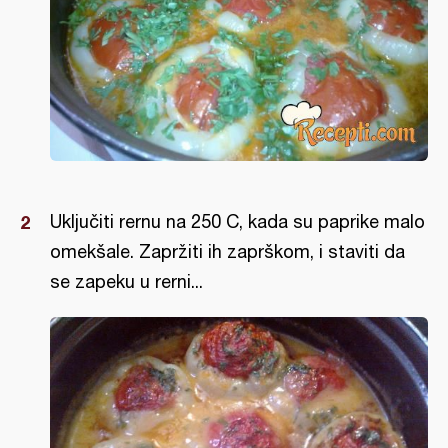
Uključiti rernu na 250 C, kada su paprike malo
omekšale. Zapržiti ih zaprškom, i staviti da
se zapeku u rerni...