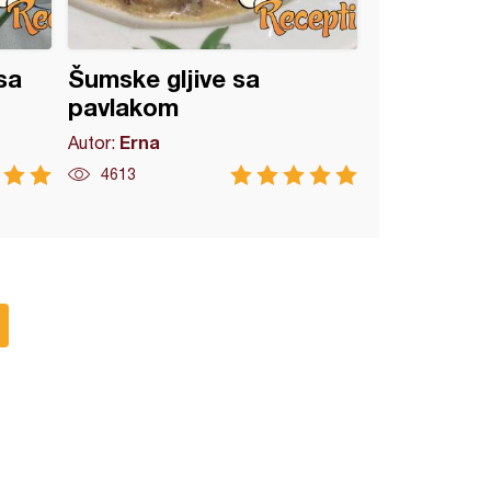
sa
Šumske gljive sa
pavlakom
Erna
Autor:
4613