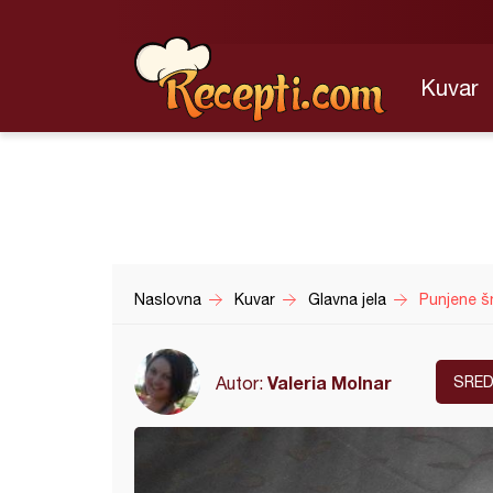
Kuvar
Naslovna
Kuvar
Glavna jela
Punjene šn
Valeria Molnar
Autor:
SRED