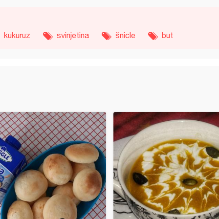
kukuruz
svinjetina
šnicle
but