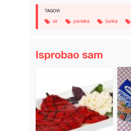
TAGOVI
sir
pavlaka
šunka
Isprobao sam
ina u Meggle pavlaci