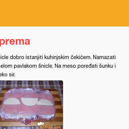
iprema
icle dobro istanjiti kuhinjskim čekićem. Namazati
selom pavlakom šnicle. Na meso poređati šunku i
eko sir.