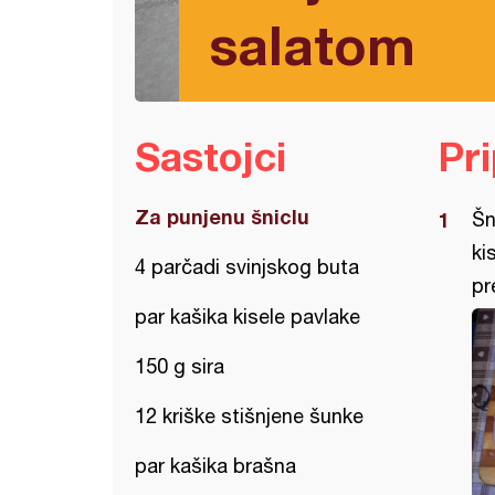
salatom
Sastojci
Pr
Za punjenu šniclu
Šn
ki
4 parčadi svinjskog buta
pr
par kašika kisele pavlake
150 g sira
12 kriške stišnjene šunke
par kašika brašna