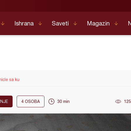
Ishrana
Saveti
Magazin
icle sa ku
NJE
4
OSOBA
30 min
125