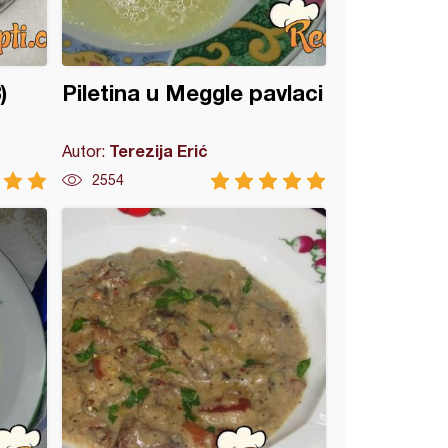
)
Piletina u Meggle pavlaci
Terezija Erić
Autor:
2554