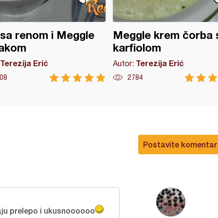
sa renom i Meggle
Meggle krem čorba 
lakom
karfiolom
Terezija Erić
Terezija Erić
Autor:
08
2784
Postavite komentar
aju prelepo i ukusnoooooo