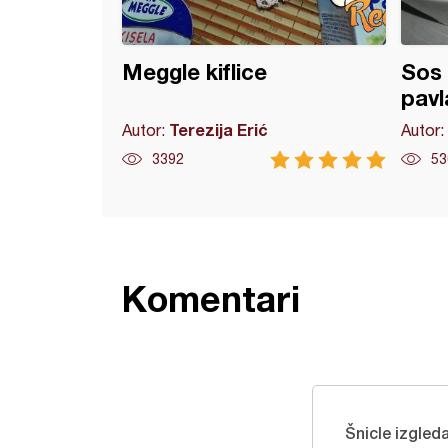
Meggle kiflice
Sos 
pav
Terezija Erić
Autor:
Autor:
3392
53
Komentari
Šnicle izgled