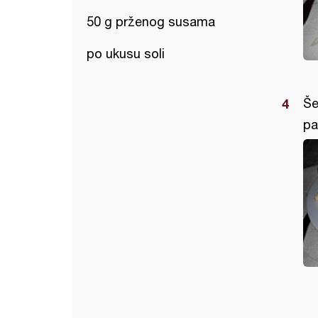
50 g prženog susama
po ukusu soli
Še
pa