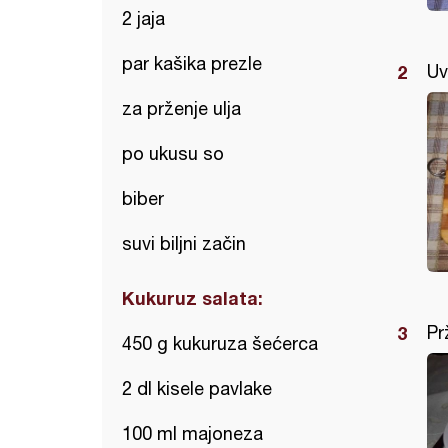
2 jaja
par kašika prezle
Uv
za prženje ulja
po ukusu so
biber
suvi biljni začin
Kukuruz salata:
Pr
450 g kukuruza šećerca
2 dl kisele pavlake
100 ml majoneza