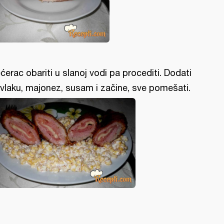
ćerac obariti u slanoj vodi pa procediti. Dodati
vlaku, majonez, susam i začine, sve pomešati.