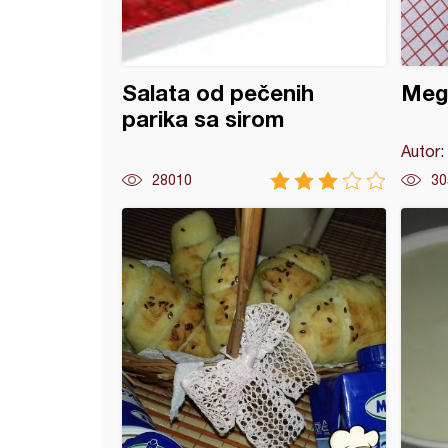
Salata od pečenih
Meg
parika sa sirom
Autor:
28010
30
e gljive sa pavlakom