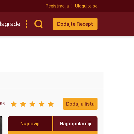
Registracija
Ulogujte se
Nagrade
Dodajte Recept
Dodaj u listu
96
Najnoviji
Najpopularniji