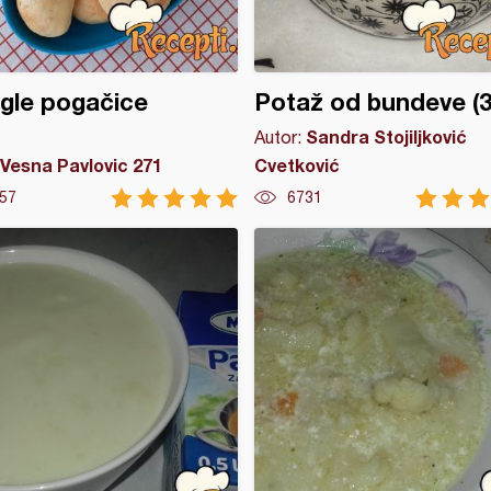
gle pogačice
Potaž od bundeve (3
Sandra Stojiljković
Autor:
Vesna Pavlovic 271
Cvetković
57
6731