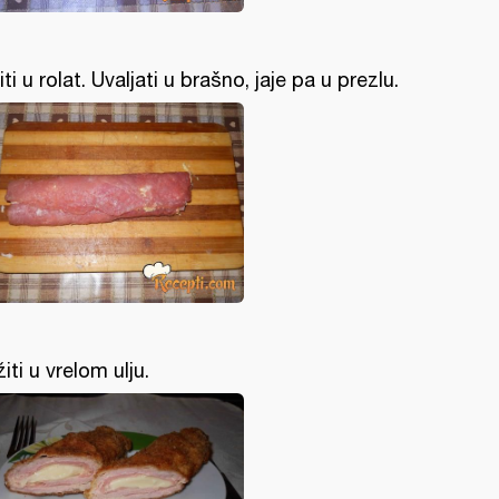
iti u rolat. Uvaljati u brašno, jaje pa u prezlu.
žiti u vrelom ulju.