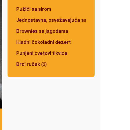
Pužići sa sirom
Jednostavna, osvežavajuća salata
Brownies sa jagodama
Hladni čokoladni dezert
Punjeni cvetovi tikvica
Brzi ručak (3)