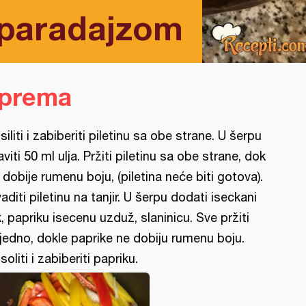
a paradajzom
iprema
siliti i zabiberiti piletinu sa obe strane. U šerpu
aviti 50 ml ulja. Pržiti piletinu sa obe strane, dok
 dobije rumenu boju, (piletina neće biti gotova).
vaditi piletinu na tanjir. U šerpu dodati iseckani
k, papriku isecenu uzduž, slaninicu. Sve pržiti
jedno, dokle paprike ne dobiju rumenu boju.
soliti i zabiberiti papriku.