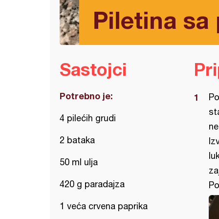
Piletina s
Sastojci
Pr
Potrebno je:
Po
st
4 pilećih grudi
ne
2 bataka
Iz
lu
50 ml ulja
za
420 g paradajza
Po
1 veća crvena paprika