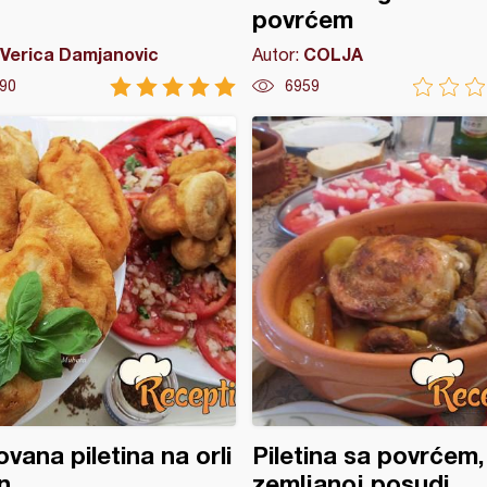
povrćem
Verica Damjanovic
COLJA
Autor:
90
6959
vana piletina na orli
Piletina sa povrćem,
n
zemljanoj posudi