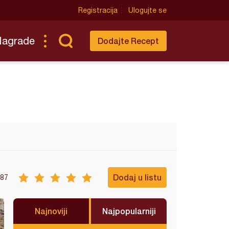
Registracija
Ulogujte se
Nagrade
Dodajte Recept
Dodaj u listu
87
Najnoviji
Najpopularniji