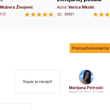
Mubera Živojević
Verica Nikolić
Autor:
172
30991
Postavite komentar
Super je recept!
Marijana Petrović
August 29, 2014, 6:18 am