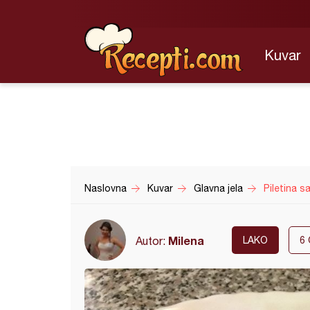
Kuvar
Naslovna
Kuvar
Glavna jela
Piletina s
Milena
Autor:
LAKO
6