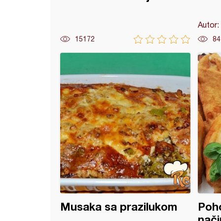
Autor:
15172
84
na sa karijem (3)
Musaka sa prazilukom
Poho
nači