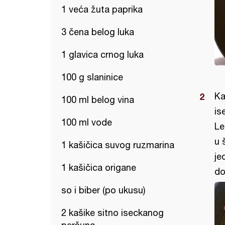
1 veća žuta paprika
3 čena belog luka
1 glavica crnog luka
100 g slaninice
Ka
100 ml belog vina
is
100 ml vode
Le
u 
1 kašičica suvog ruzmarina
je
1 kašičica origane
do
so i biber (po ukusu)
2 kašike sitno iseckanog