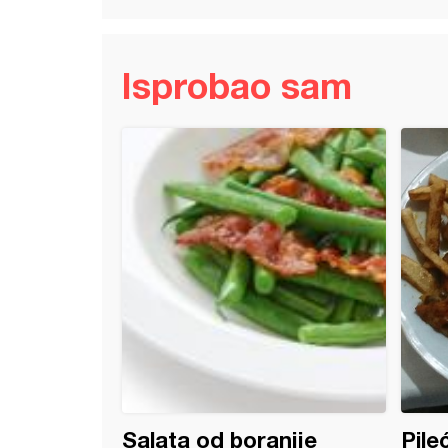
Isprobao sam
t*
Salata od boranije
Pile