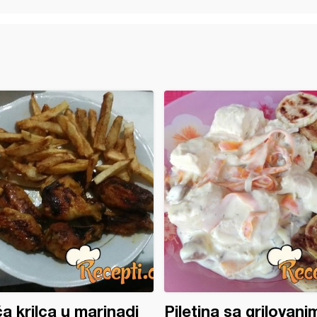
ća krilca u marinadi
Piletina sa grilovani