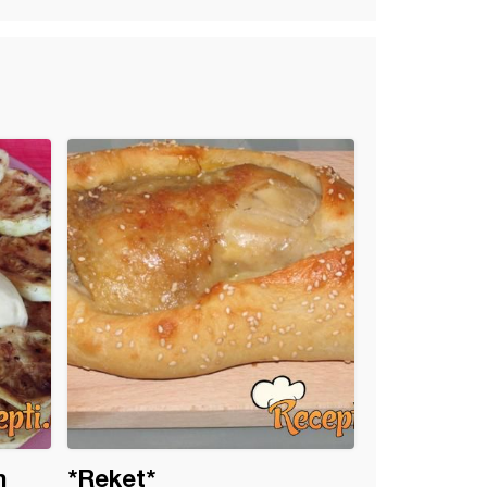
m
*Reket*