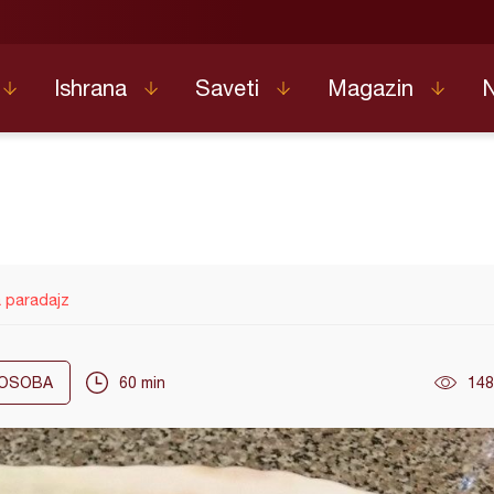
Ishrana
Saveti
Magazin
a paradajz
OSOBA
60 min
148