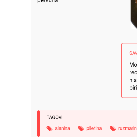
peršuna
SA
Mož
rec
nis
pir
TAGOVI
slanina
piletina
ruzmarin