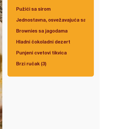
Pužići sa sirom
Jednostavna, osvežavajuća salata
Brownies sa jagodama
Hladni čokoladni dezert
Punjeni cvetovi tikvica
Brzi ručak (3)