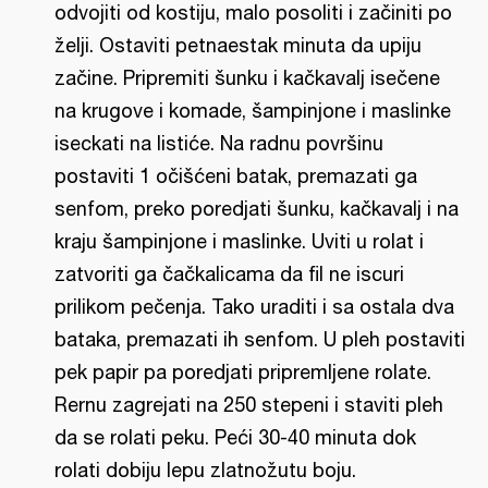
odvojiti od kostiju, malo posoliti i začiniti po
želji. Ostaviti petnaestak minuta da upiju
začine. Pripremiti šunku i kačkavalj isečene
na krugove i komade, šampinjone i maslinke
iseckati na listiće. Na radnu površinu
postaviti 1 očišćeni batak, premazati ga
senfom, preko poredjati šunku, kačkavalj i na
kraju šampinjone i maslinke. Uviti u rolat i
zatvoriti ga čačkalicama da fil ne iscuri
prilikom pečenja. Tako uraditi i sa ostala dva
bataka, premazati ih senfom. U pleh postaviti
pek papir pa poredjati pripremljene rolate.
Rernu zagrejati na 250 stepeni i staviti pleh
da se rolati peku. Peći 30-40 minuta dok
rolati dobiju lepu zlatnožutu boju.