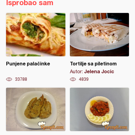
Isprobao sam
Punjene palačinke
Tortilje sa piletinom
Jelena Jocic
Autor:
33788
4839