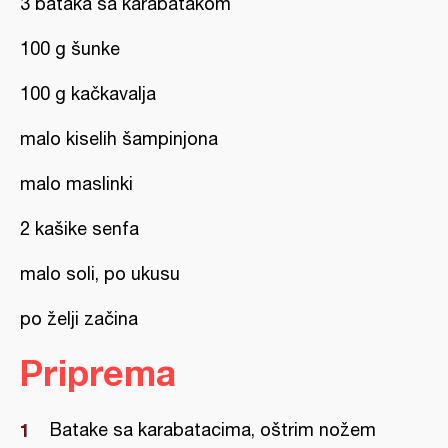
3 bataka sa karabatakom
100 g šunke
100 g kačkavalja
malo kiselih šampinjona
malo maslinki
2 kašike senfa
malo soli, po ukusu
po želji začina
Priprema
Batake sa karabatacima, oštrim nožem