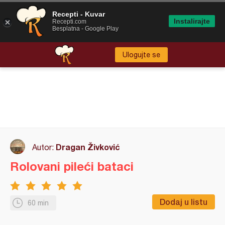
Recepti - Kuvar
Instalirajte
Recepti.com
Besplatna - Google Play
Ulogujte se
Dragan Živković
Autor:
Rolovani pileći bataci
Dodaj u listu
60 min