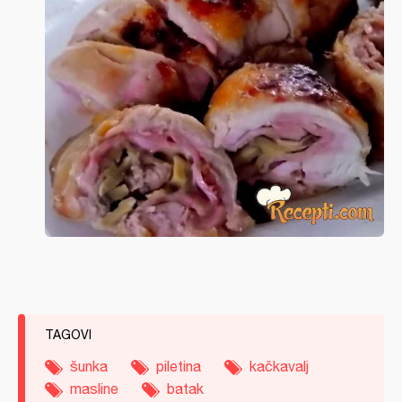
TAGOVI
šunka
piletina
kačkavalj
masline
batak