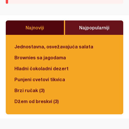
Najnoviji
Najpopularniji
Jednostavna, osvežavajuća salata
Brownies sa jagodama
Hladni čokoladni dezert
Punjeni cvetovi tikvica
Brzi ručak (3)
Džem od breskvi (3)