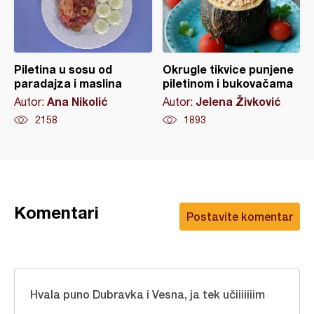
Piletina u sosu od
Okrugle tikvice punjene
paradajza i maslina
piletinom i bukovačama
Ana Nikolić
Jelena Živković
Autor:
Autor:
2158
1893
Komentari
Postavite komentar
Hvala puno Dubravka i Vesna, ja tek učiiiiiiim