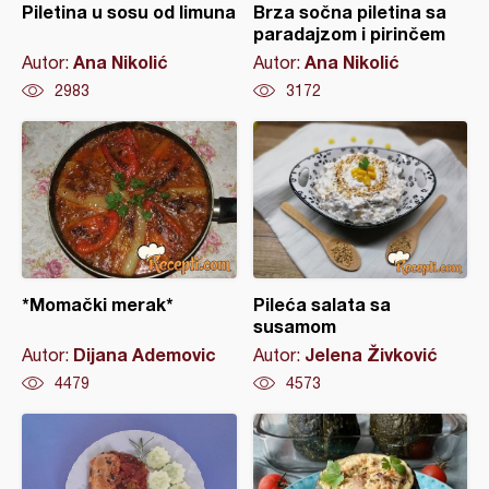
Piletina u sosu od limuna
Brza sočna piletina sa
paradajzom i pirinčem
Ana Nikolić
Ana Nikolić
Autor:
Autor:
2983
3172
*Momački merak*
Pileća salata sa
susamom
Dijana Ademovic
Jelena Živković
Autor:
Autor:
4479
4573