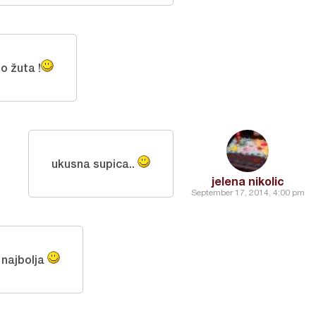
o žuta !
ukusna supica..
jelena nikolic
September 17, 2014, 4:00 pm
 najbolja