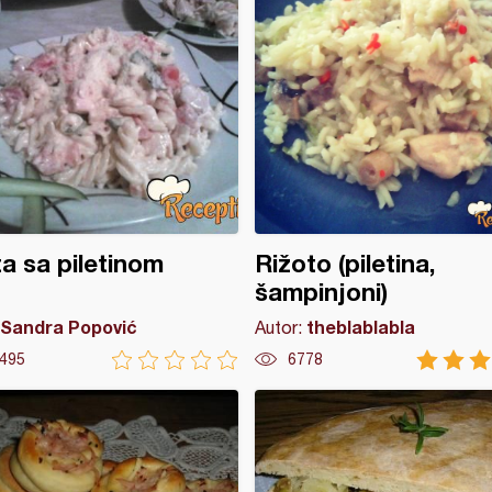
a sa piletinom
Rižoto (piletina,
šampinjoni)
Sandra Popović
theblablabla
Autor:
495
6778