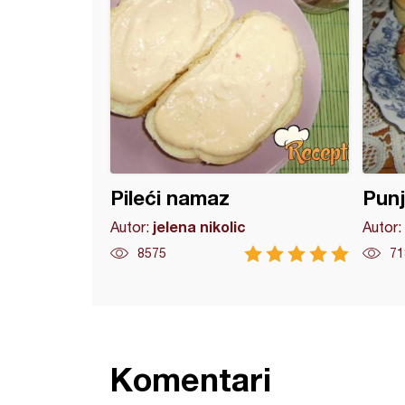
Pileći namaz
Punj
jelena nikolic
Autor:
Autor:
8575
71
Komentari