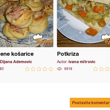
ene košarice
Potkriza
Dijana Ademovic
ivana mitrovic
Autor:
83
6918
Postavite komentar