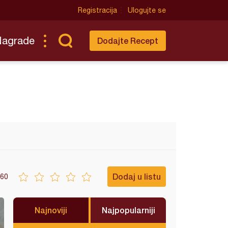
Registracija
Ulogujte se
Nagrade
Dodajte Recept
Dodaj u listu
60
Najnoviji
Najpopularniji