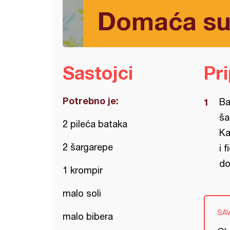
Domaća sup
Sastojci
Pr
Potrebno je:
Ba
ša
2 pileća bataka
Ka
2 šargarepe
i 
do
1 krompir
malo soli
SA
malo bibera