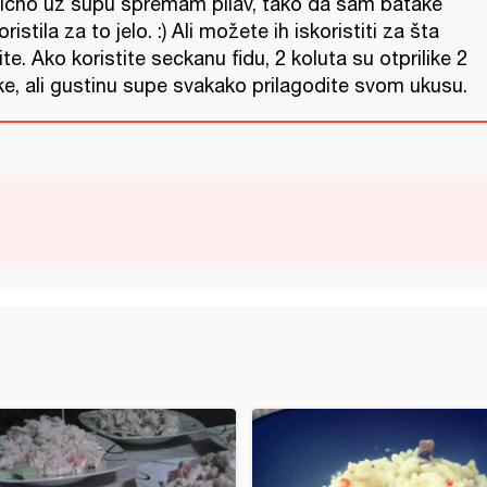
ično uz supu spremam pilav, tako da sam batake
oristila za to jelo. :) Ali možete ih iskoristiti za šta
ite. Ako koristite seckanu fidu, 2 koluta su otprilike 2
ke, ali gustinu supe svakako prilagodite svom ukusu.