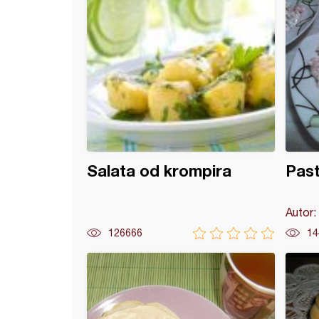
Salata od krompira
Past
Autor:
126666
14
 giros (3)