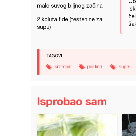
Ob
malo suvog biljnog začina
isk
žel
2 koluta fide (testenine za
ša
supu)
TAGOVI
krompir
piletina
supa
Isprobao sam
ena boranija sa piletinom