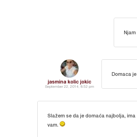
Njam 
Domaca je n
jasmina kolic jokic
September 22, 2014, 8:52 pm
Slažem se da je domaća najbolja, ima
vam.