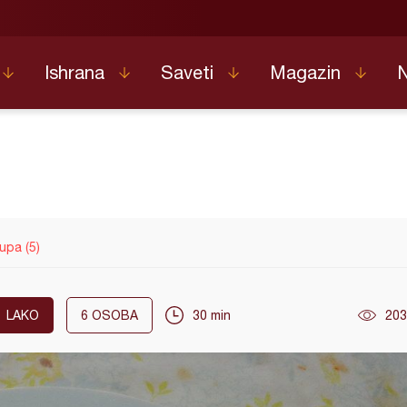
Ishrana
Saveti
Magazin
pa (5)
LAKO
6
OSOBA
30 min
203