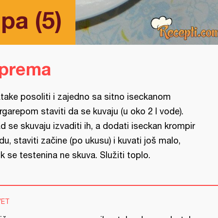
a (5)
iprema
take posoliti i zajedno sa sitno iseckanom
rgarepom staviti da se kuvaju (u oko 2 l vode).
d se skuvaju izvaditi ih, a dodati iseckan krompir
fidu, staviti začine (po ukusu) i kuvati još malo,
k se testenina ne skuva. Služiti toplo.
VET