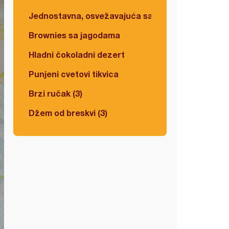
Jednostavna, osvežavajuća salata
Brownies sa jagodama
Hladni čokoladni dezert
Punjeni cvetovi tikvica
Brzi ručak (3)
Džem od breskvi (3)