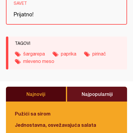
SAVET
Prijatno!
TAGOVI
šargarepa
paprika
pirinač
mleveno meso
Najnoviji
Najpopularniji
Pužići sa sirom
Jednostavna, osvežavajuća salata