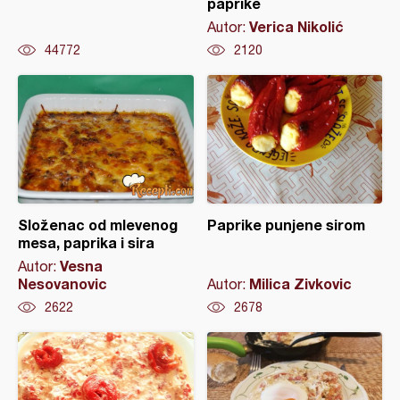
paprike
Verica Nikolić
Autor:
44772
2120
Složenac od mlevenog
Paprike punjene sirom
mesa, paprika i sira
Vesna
Autor:
Nesovanovic
Milica Zivkovic
Autor:
2622
2678