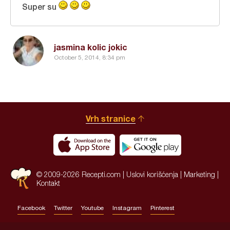
Super su
jasmina kolic jokic
October 5, 2014, 8:34 pm
Vrh stranice
© 2009-2026 Recepti.com |
Uslovi korišćenja
|
Marketing
|
Kontakt
Facebook
Twitter
Youtube
Instagram
Pinterest
Site by:
HALO