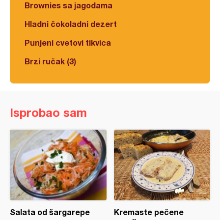
Brownies sa jagodama
Hladni čokoladni dezert
Punjeni cvetovi tikvica
Brzi ručak (3)
Isprobao sam
Salata od šargarepe
Kremaste pečene