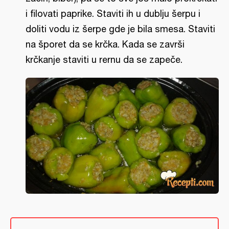
i filovati paprike. Staviti ih u dublju šerpu i
doliti vodu iz šerpe gde je bila smesa. Staviti
na šporet da se krčka. Kada se završi
krčkanje staviti u rernu da se zapeče.