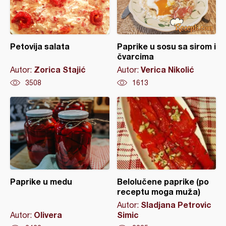
Petovija salata
Paprike u sosu sa sirom i
čvarcima
Zorica Stajić
Verica Nikolić
Autor:
Autor:
3508
1613
Paprike u medu
Belolučene paprike (po
receptu moga muža)
Sladjana Petrovic
Autor:
Olivera
Simic
Autor: