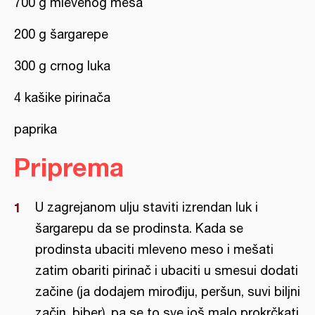
700 g mlevenog mesa
200 g šargarepe
300 g crnog luka
4 kašike pirinača
paprika
Priprema
U zagrejanom ulju staviti izrendan luk i
šargarepu da se prodinsta. Kada se
prodinsta ubaciti mleveno meso i mešati
zatim obariti pirinač i ubaciti u smesui dodati
začine (ja dodajem mirođiju, peršun, suvi biljni
začin, biber), pa se to sve još malo prokrčkati