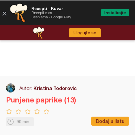
Recepti - Kuvar
Instalirajte
Recepti.com
Besplatna - Google Play
Ulogujte se
Kristina Todorovic
Autor:
Punjene paprike (13)
Dodaj u listu
90 min