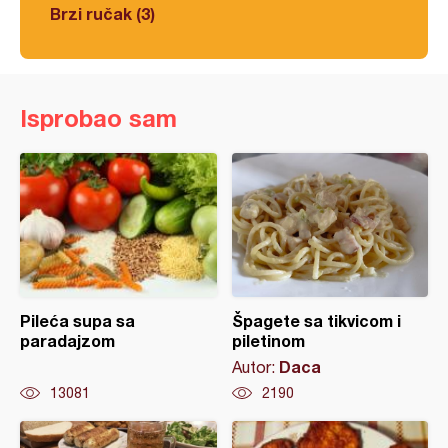
Brzi ručak (3)
Isprobao sam
Pileća supa sa
Špagete sa tikvicom i
paradajzom
piletinom
Daca
Autor:
13081
2190