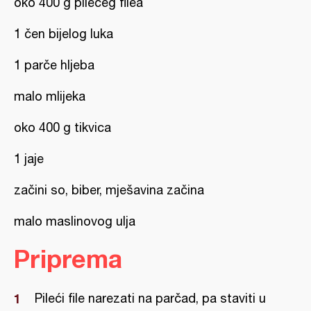
oko 400 g pilećeg filea
1 čen bijelog luka
1 parče hljeba
malo mlijeka
oko 400 g tikvica
1 jaje
začini so, biber, mješavina začina
malo maslinovog ulja
Priprema
Pileći file narezati na parčad, pa staviti u