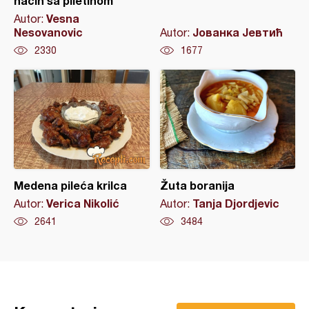
način sa piletinom
Vesna
Autor:
Nesovanovic
Јованка Јевтић
Autor:
2330
1677
Medena pileća krilca
Žuta boranija
Verica Nikolić
Tanja Djordjevic
Autor:
Autor:
2641
3484