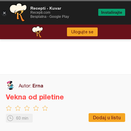
Recepti - Kuvar
Instalirajte
Recepti.com
Besplatna - Google Play
Ulogujte se
Erna
Autor:
Vekna od piletine
Dodaj u listu
60 min