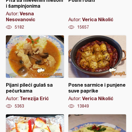
i šampinjonima
Vesna
Autor:
Nesovanovic
Verica Nikolić
Autor:
5182
15657
Pijani pileći gulaš sa
Posne sarmice i punjene
pečurkama
suve paprike
Terezija Erić
Verica Nikolić
Autor:
Autor:
5363
13849