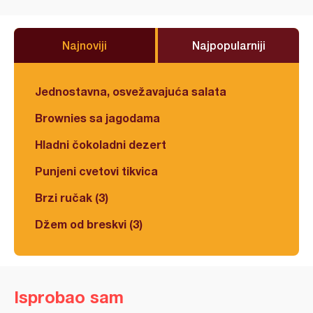
Najnoviji
Najpopularniji
Jednostavna, osvežavajuća salata
Brownies sa jagodama
Hladni čokoladni dezert
Punjeni cvetovi tikvica
Brzi ručak (3)
Džem od breskvi (3)
Isprobao sam