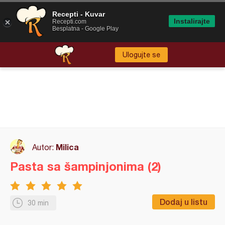
Recepti - Kuvar
Instalirajte
Recepti.com
Besplatna - Google Play
Ulogujte se
Milica
Autor:
Pasta sa šampinjonima (2)
Dodaj u listu
30 min