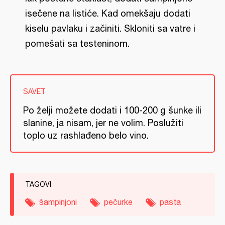
isečene na listiće. Kad omekšaju dodati
kiselu pavlaku i začiniti. Skloniti sa vatre i
pomešati sa testeninom.
SAVET
Po želji možete dodati i 100-200 g šunke ili
slanine, ja nisam, jer ne volim. Poslužiti
toplo uz rashlađeno belo vino.
TAGOVI
šampinjoni
pečurke
pasta