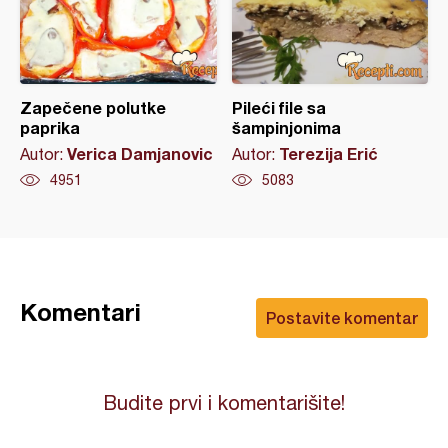
Zapečene polutke
Pileći file sa
paprika
šampinjonima
Verica Damjanovic
Terezija Erić
Autor:
Autor:
4951
5083
Komentari
Postavite komentar
Budite prvi i komentarišite!