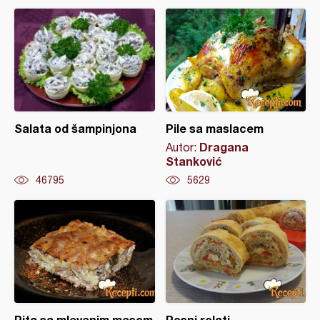
Salata od šampinjona
Pile sa maslacem
Dragana
Autor:
Stanković
46795
5629
Pita sa mlevenim mesom
Posni rolati