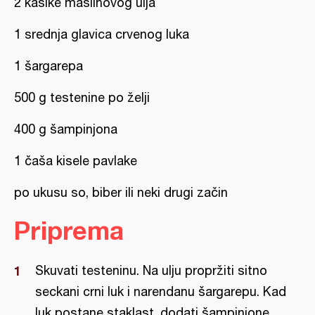
2 kašike maslinovog ulja
1 srednja glavica crvenog luka
1 šargarepa
500 g testenine po želji
400 g šampinjona
1 čaša kisele pavlake
po ukusu so, biber ili neki drugi začin
Priprema
Skuvati testeninu. Na ulju propržiti sitno
seckani crni luk i narendanu šargarepu. Kad
luk postane staklast, dodati šampinjone