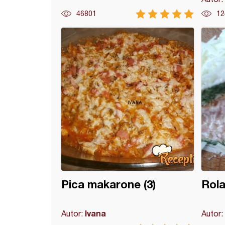
46801
12
 rolat sa orasima
Pica makarone (3)
Rola
Ivana
Autor:
Autor: