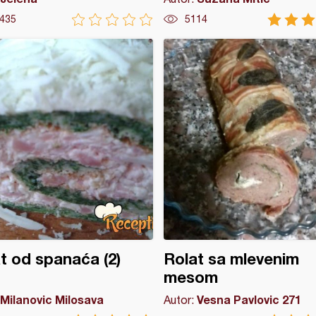
435
5114
t od spanaća (2)
Rolat sa mlevenim
mesom
Milanovic Milosava
Vesna Pavlovic 271
Autor: