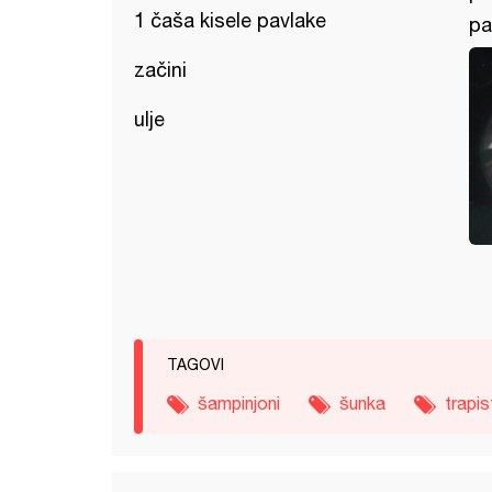
1 čaša kisele pavlake
pa
začini
ulje
TAGOVI
šampinjoni
šunka
trapis