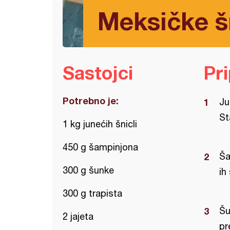
Meksičke š
Sastojci
Pr
Potrebno je:
Ju
St
1 kg junećih šnicli
450 g šampinjona
Ša
300 g šunke
ih
300 g trapista
Šu
2 jajeta
pr