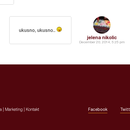
ukusno, ukusno..
jelena nikolic
December 20, 2014, 5:25 pm
ja
|
Marketing
|
Kontakt
Facebook
Twitt