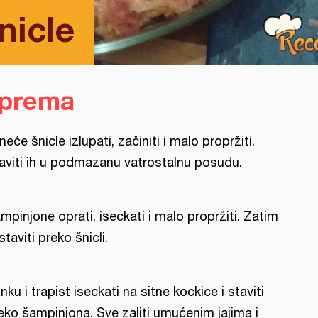
nicle
iprema
neće šnicle izlupati, začiniti i malo propržiti.
aviti ih u podmazanu vatrostalnu posudu.
mpinjone oprati, iseckati i malo propržiti. Zatim
 staviti preko šnicli.
nku i trapist iseckati na sitne kockice i staviti
eko šampinjona. Sve zaliti umućenim jajima i