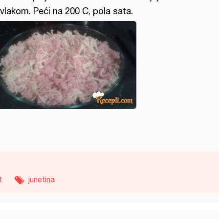
vlakom. Peći na 200 C, pola sata.
t
junetina