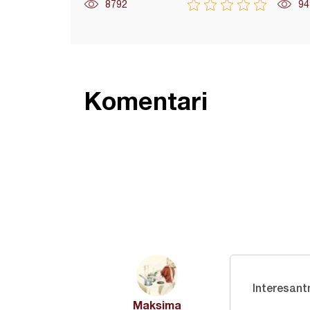
8792
94
Komentari
Interesant
Maksima