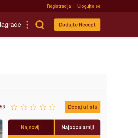
Registracija
Ulogujte se
Nagrade
Dodajte Recept
Dodaj u listu
58
Najnoviji
Najpopularniji