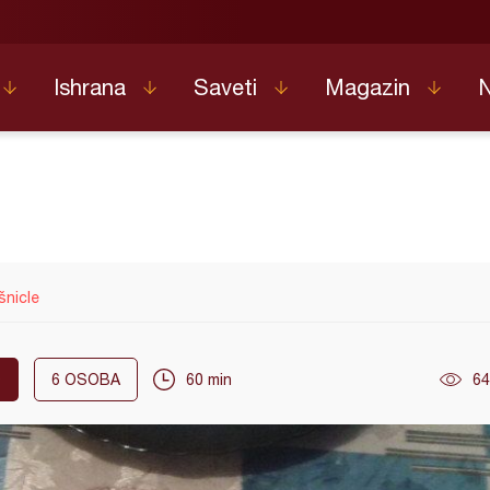
Ishrana
Saveti
Magazin
šnicle
O
6
OSOBA
60 min
64