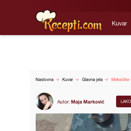
Kuvar
Naslovna
Kuvar
Glavna jela
Meksičke 
Maja Marković
Autor:
LAK