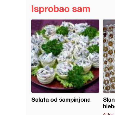
Isprobao sam
lana torta (2)
Salata od šampinjona
Slan
hle
Autor: