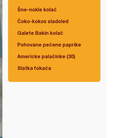
Šne-nokle kolač
Čoko-kokos sladoled
Galete Bakin kolač
Pohovane pečene paprike
Americke palačinke (30)
Slatka fokača