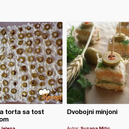
a torta sa tost
Dvobojni minjoni
bom
Jelena
Suzana Mitic
Autor: