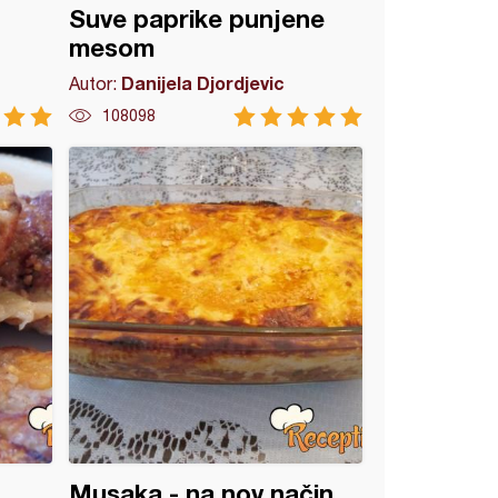
Suve paprike punjene
mesom
Danijela Djordjevic
Autor:
108098
Musaka - na nov način