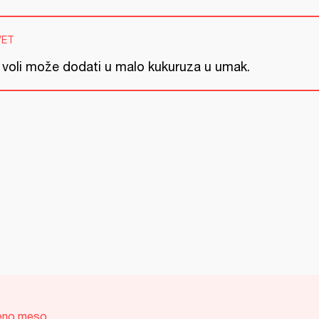
VET
 voli može dodati u malo kukuruza u umak.
eno meso