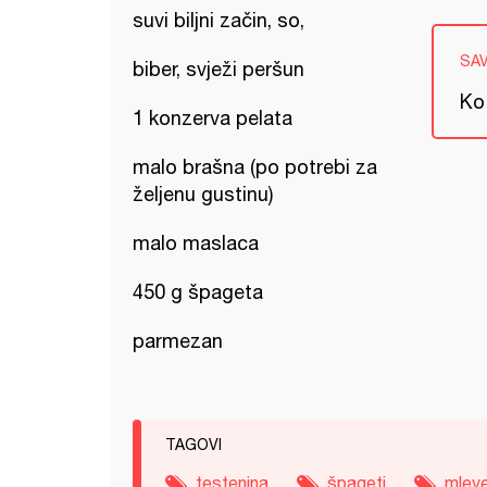
suvi biljni začin, so,
SA
biber, svježi peršun
Ko
1 konzerva pelata
malo brašna (po potrebi za
željenu gustinu)
malo maslaca
450 g špageta
parmezan
TAGOVI
testenina
špageti
mlev