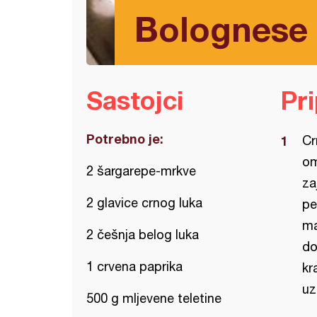
Bolognese
Sastojci
Pr
Potrebno je:
Cr
om
2 šargarepe-mrkve
za
2 glavice crnog luka
pe
ma
2 češnja belog luka
do
1 crvena paprika
kr
uz
500 g mljevene teletine