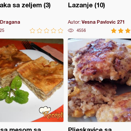
ka sa zeljem (3)
Lazanje (10)
Dragana
Vesna Pavlovic 271
Autor:
25
4556
 sa mesom sa
Pljeskavice sa