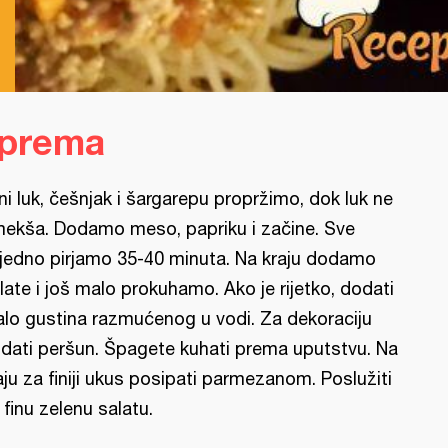
iprema
ni luk, češnjak i šargarepu propržimo, dok luk ne
ekša. Dodamo meso, papriku i začine. Sve
jedno pirjamo 35-40 minuta. Na kraju dodamo
late i još malo prokuhamo. Ako je rijetko, dodati
lo gustina razmućenog u vodi. Za dekoraciju
dati peršun. Špagete kuhati prema uputstvu. Na
aju za finiji ukus posipati parmezanom. Poslužiti
 finu zelenu salatu.