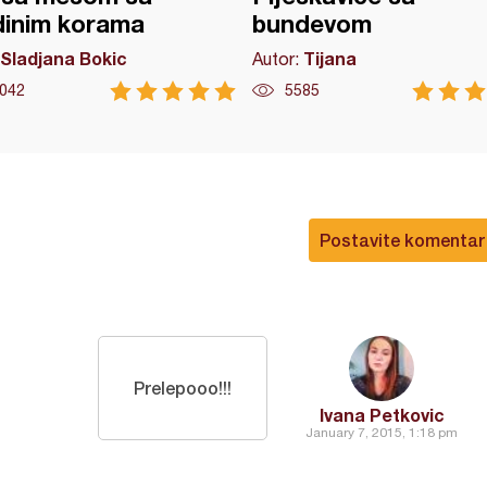
dinim korama
bundevom
Sladjana Bokic
Tijana
Autor:
042
5585
Postavite komentar
Prelepooo!!!
Ivana Petkovic
January 7, 2015, 1:18 pm