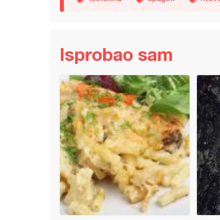
Isprobao sam
paprike punjene mesom