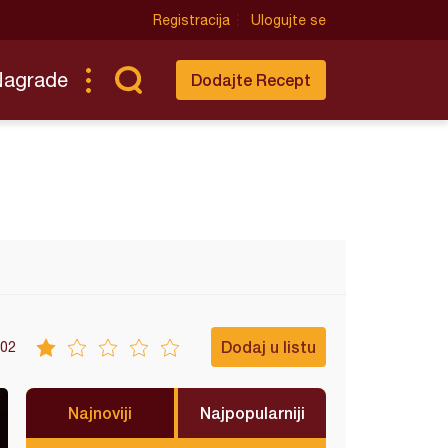
Registracija
Ulogujte se
Nagrade
Dodajte Recept
Dodaj u listu
02
Najnoviji
Najpopularniji