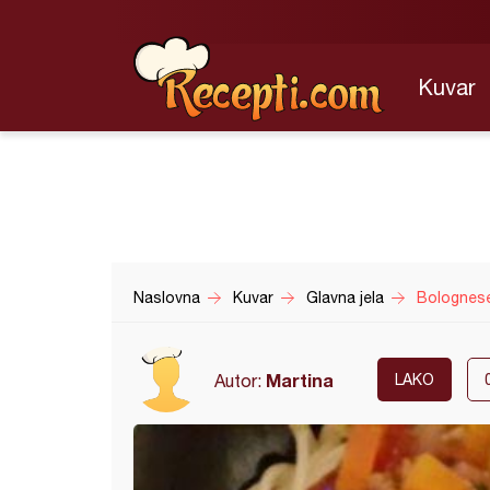
Kuvar
Naslovna
Kuvar
Glavna jela
Bolognes
Martina
Autor:
LAKO