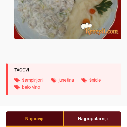
TAGOVI
šampinjoni
junetina
šnicle
belo vino
Najnoviji
Najpopularniji