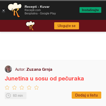
Recepti - Kuvar
Instalirajte
Recepti.com
Besplatna - Google Play
Ulogujte se
Zuzana Grnja
Autor:
Junetina u sosu od pečuraka
Dodaj u listu
60 min