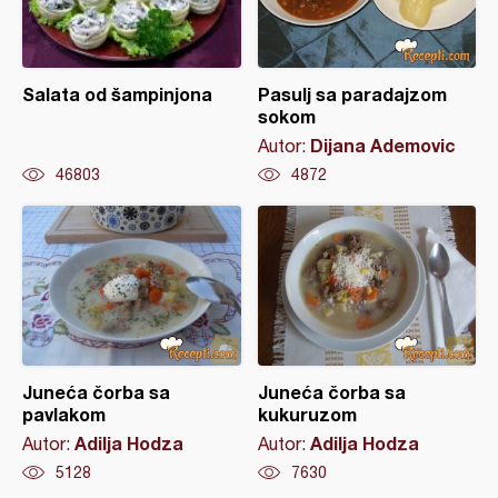
Salata od šampinjona
Pasulj sa paradajzom
sokom
Dijana Ademovic
Autor:
46803
4872
Juneća čorba sa
Juneća čorba sa
pavlakom
kukuruzom
Adilja Hodza
Adilja Hodza
Autor:
Autor:
5128
7630