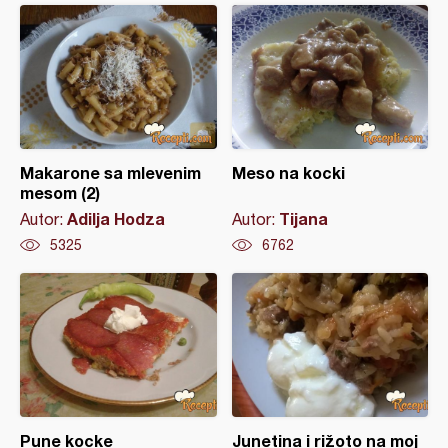
Makarone sa mlevenim
Meso na kocki
mesom (2)
Adilja Hodza
Tijana
Autor:
Autor:
5325
6762
Pune kocke
Junetina i rižoto na moj