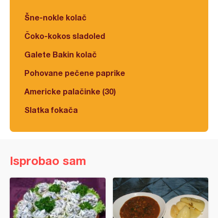
Šne-nokle kolač
Čoko-kokos sladoled
Galete Bakin kolač
Pohovane pečene paprike
Americke palačinke (30)
Slatka fokača
Isprobao sam