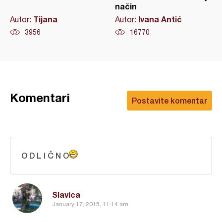
način
Tijana
Ivana Antić
Autor:
Autor:
3956
16770
Komentari
Postavite komentar
O D L I Č N O
Slavica
January 17, 2015, 11:14 am