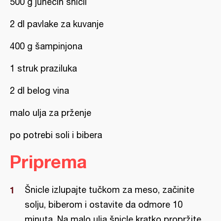
500 g junećih šnicli
2 dl pavlake za kuvanje
400 g šampinjona
1 struk praziluka
2 dl belog vina
malo ulja za prženje
po potrebi soli i bibera
Priprema
Šnicle izlupajte tučkom za meso, začinite
solju, biberom i ostavite da odmore 10
minuta. Na malo ulja šnicle kratko propržite