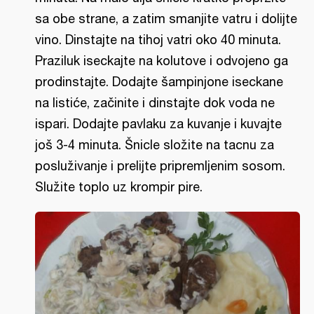
sa obe strane, a zatim smanjite vatru i dolijte
vino. Dinstajte na tihoj vatri oko 40 minuta.
Praziluk iseckajte na kolutove i odvojeno ga
prodinstajte. Dodajte šampinjone iseckane
na listiće, začinite i dinstajte dok voda ne
ispari. Dodajte pavlaku za kuvanje i kuvajte
još 3-4 minuta. Šnicle složite na tacnu za
posluživanje i prelijte pripremljenim sosom.
Služite toplo uz krompir pire.