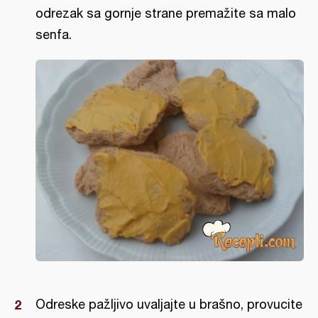
odrezak sa gornje strane premažite sa malo
senfa.
Odreske pažljivo uvaljajte u brašno, provucite