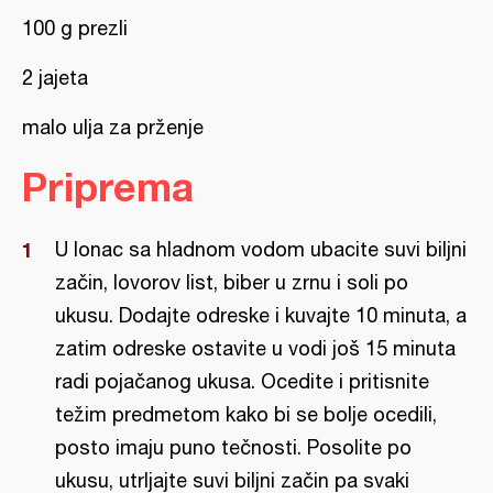
100 g prezli
2 jajeta
malo ulja za prženje
Priprema
U lonac sa hladnom vodom ubacite suvi biljni
začin, lovorov list, biber u zrnu i soli po
ukusu. Dodajte odreske i kuvajte 10 minuta, a
zatim odreske ostavite u vodi još 15 minuta
radi pojačanog ukusa. Ocedite i pritisnite
težim predmetom kako bi se bolje ocedili,
posto imaju puno tečnosti. Posolite po
ukusu, utrljajte suvi biljni začin pa svaki