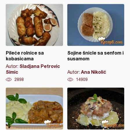
Pileće rolnice sa
Sojine šnicle sa senfom i
kobasicama
susamom
Sladjana Petrovic
Autor:
Simic
Ana Nikolić
Autor:
2898
14909