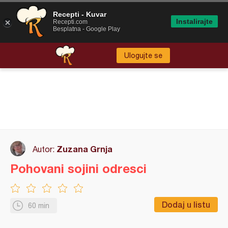
Recepti - Kuvar
Instalirajte
Recepti.com
Besplatna - Google Play
Ulogujte se
Zuzana Grnja
Autor:
Pohovani sojini odresci
Dodaj u listu
60 min