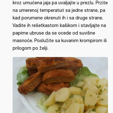
kroz umućena jaja pa uvaljajte u prezlu. Przite
na umerenoj temperaturi sa jedne strane, pa
kad porumene okrenuti ih i sa druge strane.
Vadite ih rešetkastom kašikom i stavljajte na
papirne ubruse da se ocede od suvišne
masnoće. Poslužite sa kuvanim krompirom ili
prilogom po želji.