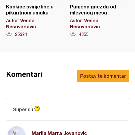
Kockice svinjetine u
Punjena gnezda od
pikantnom umaku
mlevenog mesa
Vesna
Vesna
Autor:
Autor:
Nesovanovic
Nesovanovic
25394
4355
Komentari
Postavite komentar
Super su
Marija Marra Jovanovic