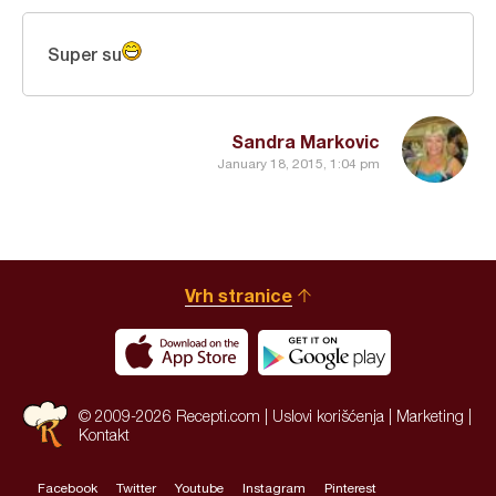
Super su
Sandra Markovic
January 18, 2015, 1:04 pm
Vrh stranice
© 2009-2026 Recepti.com |
Uslovi korišćenja
|
Marketing
|
Kontakt
Facebook
Twitter
Youtube
Instagram
Pinterest