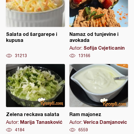
Salata od šargarepe i
Namaz od tunjevine i
kupusa
avokada
Sofija Cvjeticanin
Autor:
31213
13166
Zelena reckava salata
Ram majonez
Marija Tanasković
Verica Damjanovic
Autor:
Autor:
4184
6559