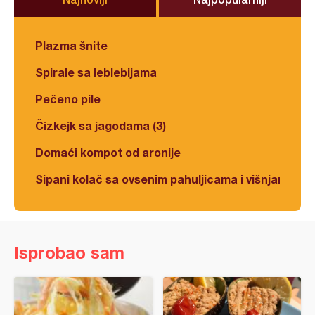
Plazma šnite
Spirale sa leblebijama
Pečeno pile
Čizkejk sa jagodama (3)
Domaći kompot od aronije
Sipani kolač sa ovsenim pahuljicama i višnjama
Isprobao sam