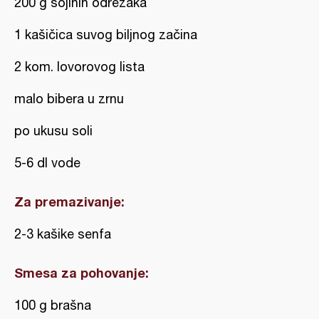
200 g sojinih odrezaka
1 kašičica suvog biljnog začina
2 kom. lovorovog lista
malo bibera u zrnu
po ukusu soli
5-6 dl vode
Za premazivanje:
2-3 kašike senfa
Smesa za pohovanje:
100 g brašna