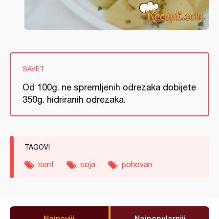
SAVET
Od 100g. ne spremljenih odrezaka dobijete
350g. hidriranih odrezaka.
TAGOVI
senf
soja
pohovan
Najnoviji
Najpopularniji