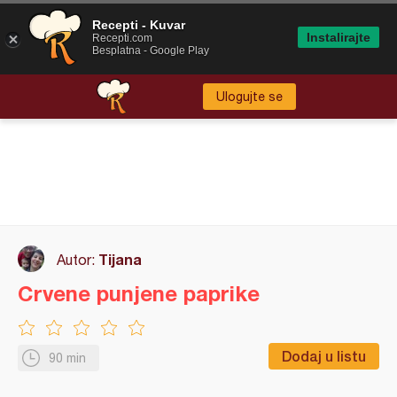
Recepti - Kuvar
Instalirajte
Recepti.com
Besplatna - Google Play
Ulogujte se
Tijana
Autor:
Crvene punjene paprike
Dodaj u listu
90 min