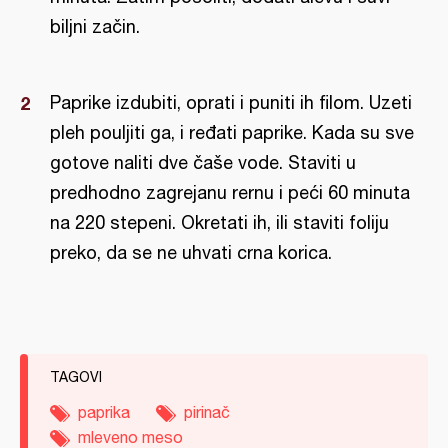
biljni začin.
Paprike izdubiti, oprati i puniti ih filom. Uzeti
pleh pouljiti ga, i ređati paprike. Kada su sve
gotove naliti dve čaše vode. Staviti u
predhodno zagrejanu rernu i peći 60 minuta
na 220 stepeni. Okretati ih, ili staviti foliju
preko, da se ne uhvati crna korica.
TAGOVI
paprika
pirinač
mleveno meso