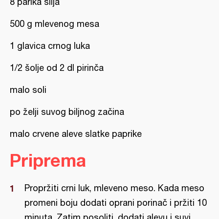
8 parika šilja
500 g mlevenog mesa
1 glavica crnog luka
1/2 šolje od 2 dl pirinča
malo soli
po želji suvog biljnog začina
malo crvene aleve slatke paprike
Priprema
Propržiti crni luk, mleveno meso. Kada meso
promeni boju dodati oprani porinač i pržiti 10
minuta. Zatim posoliti, dodati alevu i suvi