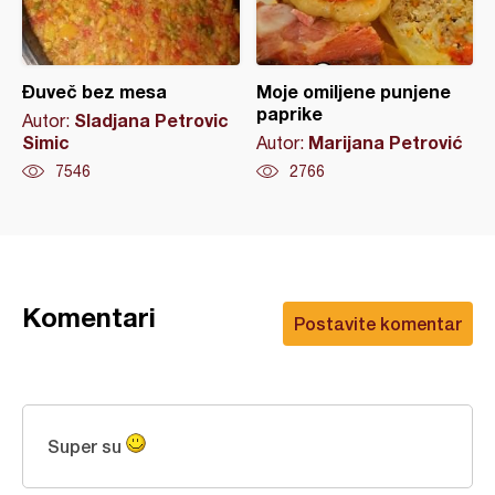
Đuveč bez mesa
Moje omiljene punjene
paprike
Sladjana Petrovic
Autor:
Simic
Marijana Petrović
Autor:
7546
2766
Komentari
Postavite komentar
Super su