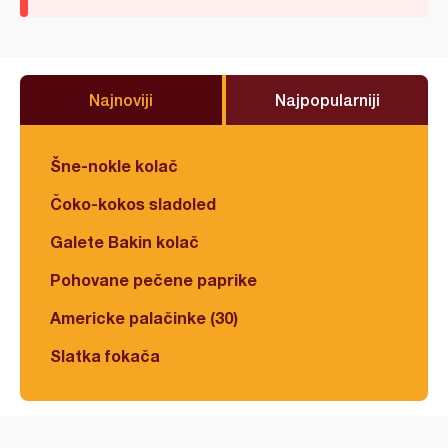
Najnoviji
Najpopularniji
Šne-nokle kolač
Čoko-kokos sladoled
Galete Bakin kolač
Pohovane pečene paprike
Americke palačinke (30)
Slatka fokača