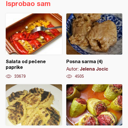
Isprobao sam
Salata od pečene
Posna sarma (4)
paprike
Jelena Jocic
Autor:
33679
4505