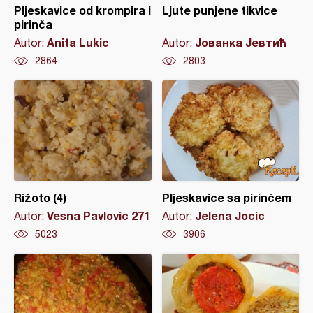
Pljeskavice od krompira i
Ljute punjene tikvice
pirinča
Anita Lukic
Јованка Јевтић
Autor:
Autor:
2864
2803
Rižoto (4)
Pljeskavice sa pirinčem
Vesna Pavlovic 271
Jelena Jocic
Autor:
Autor:
5023
3906