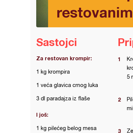
restovani
Sastojci
Pr
Za restovan krompir:
Kr
kr
1 kg krompira
5 
1 veća glavica crnog luka
3 dl paradajza iz flaše
Pi
mi
I još:
1 kg pilećeg belog mesa
Ze