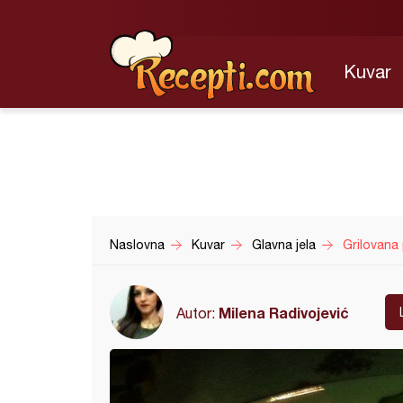
Kuvar
Naslovna
Kuvar
Glavna jela
Grilovana 
Milena Radivojević
Autor: