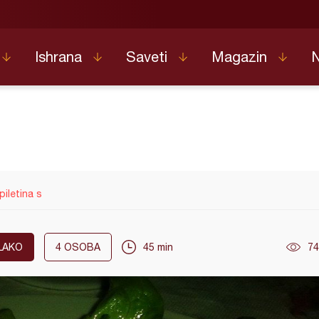
Ishrana
Saveti
Magazin
piletina s
LAKO
4
OSOBA
45 min
74