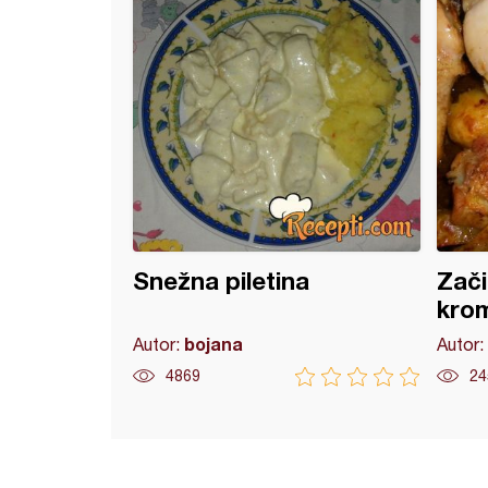
Snežna piletina
Zači
krom
bojana
Autor:
Autor:
4869
24