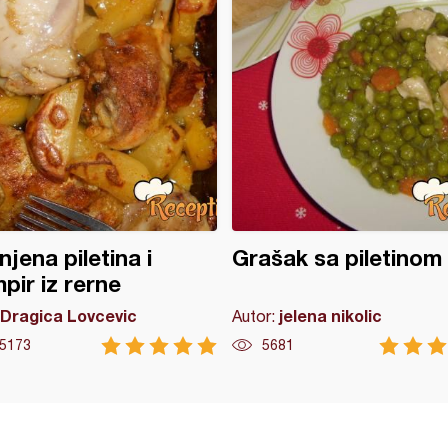
njena piletina i
Grašak sa piletinom
pir iz rerne
Dragica Lovcevic
jelena nikolic
Autor:
5173
5681