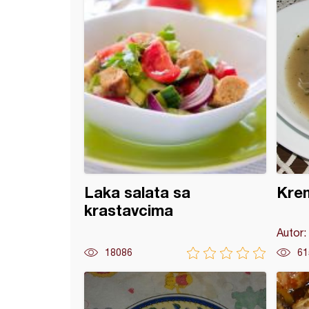
Laka salata sa
Krem
krastavcima
Autor:
18086
61
a šnicla sa muskatnim oraščićem