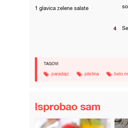
so
1 glavica zelene salate
Se
TAGOVI
paradajz
piletina
belo 
Isprobao sam
a salata sa ananasom