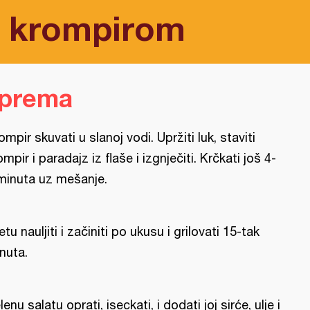
m krompirom
iprema
ompir skuvati u slanoj vodi. Upržiti luk, staviti
ompir i paradajz iz flaše i izgnječiti. Krčkati još 4-
minuta uz mešanje.
letu nauljiti i začiniti po ukusu i grilovati 15-tak
nuta.
lenu salatu oprati, iseckati, i dodati joj sirće, ulje i