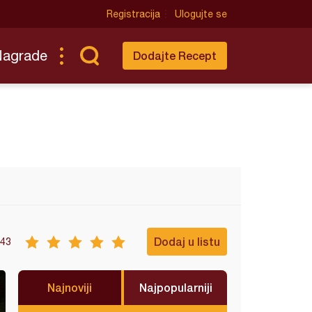
Registracija
Ulogujte se
Nagrade
Dodajte Recept
Dodaj u listu
43
Najnoviji
Najpopularniji