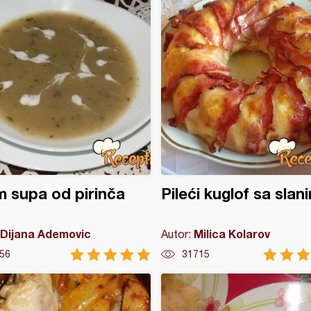
 supa od pirinča
Pileći kuglof sa sla
Dijana Ademovic
Milica Kolarov
Autor:
56
31715