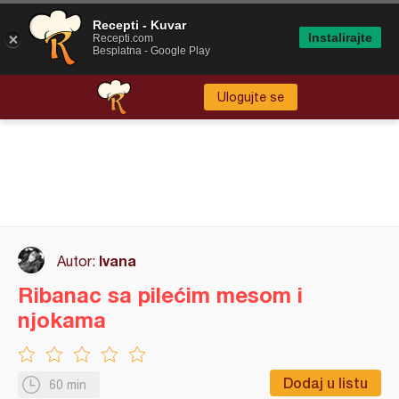
Recepti - Kuvar
Instalirajte
Recepti.com
Besplatna - Google Play
Ulogujte se
Ivana
Autor:
Ribanac sa pilećim mesom i
njokama
Dodaj u listu
60 min