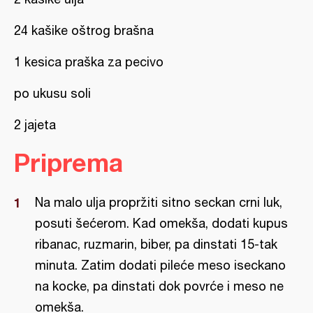
24 kašike oštrog brašna
1 kesica praška za pecivo
po ukusu soli
2 jajeta
Priprema
Na malo ulja propržiti sitno seckan crni luk,
posuti šećerom. Kad omekša, dodati kupus
ribanac, ruzmarin, biber, pa dinstati 15-tak
minuta. Zatim dodati pileće meso iseckano
na kocke, pa dinstati dok povrće i meso ne
omekša.