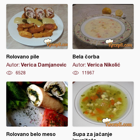
Rolovano pile
Bela čorba
Verica Damjanovic
Verica Nikolić
Autor:
Autor:
6528
11967
Rolovano belo meso
Supa za jačanje