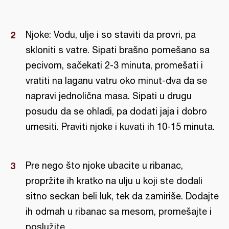
Njoke: Vodu, ulje i so staviti da provri, pa
skloniti s vatre. Sipati brašno pomešano sa
pecivom, sačekati 2-3 minuta, promešati i
vratiti na laganu vatru oko minut-dva da se
napravi jednolična masa. Sipati u drugu
posudu da se ohladi, pa dodati jaja i dobro
umesiti. Praviti njoke i kuvati ih 10-15 minuta.
Pre nego što njoke ubacite u ribanac,
propržite ih kratko na ulju u koji ste dodali
sitno seckan beli luk, tek da zamiriše. Dodajte
ih odmah u ribanac sa mesom, promešajte i
poslužite.