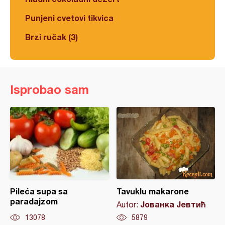
Punjeni cvetovi tikvica
Brzi ručak (3)
Isprobao sam
Pileća supa sa
Tavuklu makarone
paradajzom
Јованка Јевтић
Autor:
13078
5879