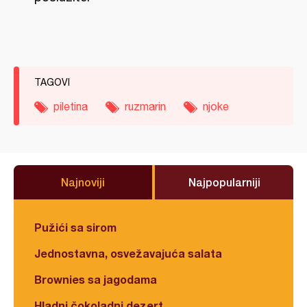
TAGOVI
piletina
ruzmarin
njoke
Najnoviji
Najpopularniji
Pužići sa sirom
Jednostavna, osvežavajuća salata
Brownies sa jagodama
Hladni čokoladni dezert