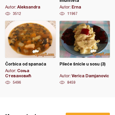
imuniteta
Aleksandra
Erna
Autor:
Autor:
3512
11967
Čorbica od spanaća
Pileće šnicle u sosu (3)
Соња
Autor:
Стевановић
Verica Damjanovic
Autor:
5496
8459