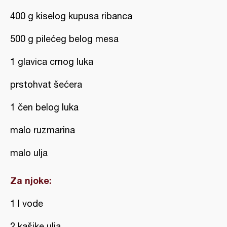
400 g kiselog kupusa ribanca
500 g pilećeg belog mesa
1 glavica crnog luka
prstohvat šećera
1 čen belog luka
malo ruzmarina
malo ulja
Za njoke:
1 l vode
2 kašike ulja