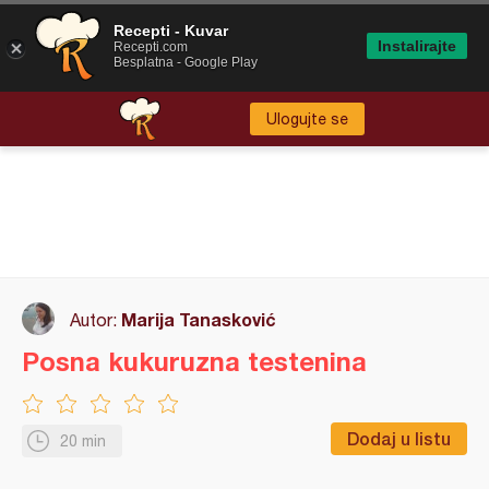
Recepti - Kuvar
Instalirajte
Recepti.com
Besplatna - Google Play
Ulogujte se
Marija Tanasković
Autor:
Posna kukuruzna testenina
Dodaj u listu
20 min