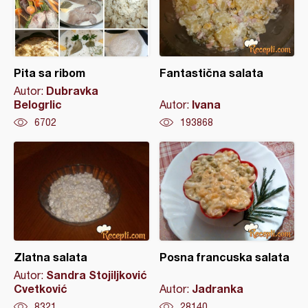
Pita sa ribom
Fantastična salata
Dubravka
Autor:
Belogrlic
Ivana
Autor:
6702
193868
Zlatna salata
Posna francuska salata
Sandra Stojiljković
Autor:
Cvetković
Jadranka
Autor:
8321
28140