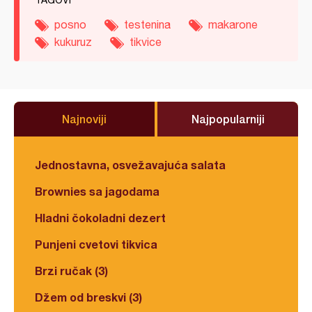
TAGOVI
posno
testenina
makarone
kukuruz
tikvice
Najnoviji
Najpopularniji
Jednostavna, osvežavajuća salata
Brownies sa jagodama
Hladni čokoladni dezert
Punjeni cvetovi tikvica
Brzi ručak (3)
Džem od breskvi (3)