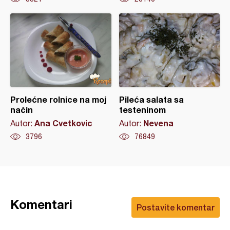
Prolećne rolnice na moj
Pileća salata sa
način
testeninom
Ana Cvetkovic
Nevena
Autor:
Autor:
3796
76849
Komentari
Postavite komentar