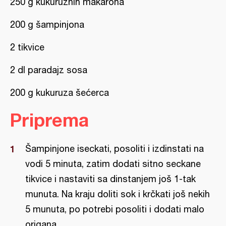
250 g kukuruznih makarona
200 g šampinjona
2 tikvice
2 dl paradajz sosa
200 g kukuruza šećerca
Priprema
Šampinjone iseckati, posoliti i izdinstati na
vodi 5 minuta, zatim dodati sitno seckane
tikvice i nastaviti sa dinstanjem još 1-tak
munuta. Na kraju doliti sok i krčkati još nekih
5 munuta, po potrebi posoliti i dodati malo
origana.