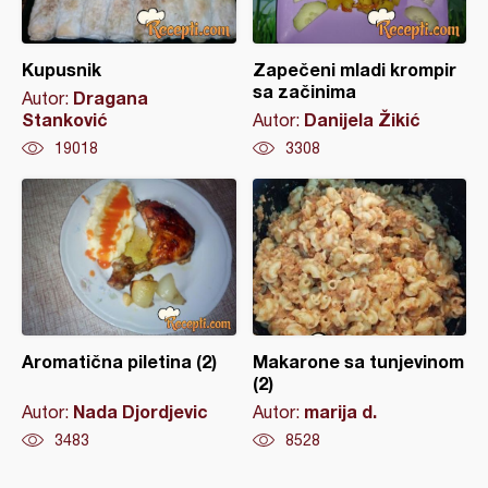
Kupusnik
Zapečeni mladi krompir
sa začinima
Dragana
Autor:
Stanković
Danijela Žikić
Autor:
19018
3308
Aromatična piletina (2)
Makarone sa tunjevinom
(2)
Nada Djordjevic
marija d.
Autor:
Autor:
3483
8528