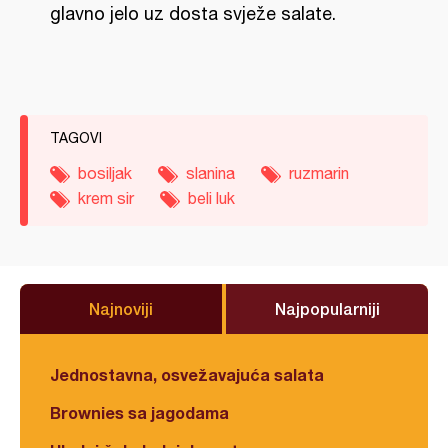
glavno jelo uz dosta svježe salate.
TAGOVI
bosiljak
slanina
ruzmarin
krem sir
beli luk
Najnoviji
Najpopularniji
Jednostavna, osvežavajuća salata
Brownies sa jagodama