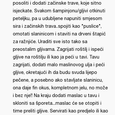
posoliti i dodati začinske trave, koje sitno
isjeckate. Svakom šampinjonu/gljivi otkinuti
peteljku, pa u udubljene napuniti smjesom
sira i začinskih trava..spojiti kao "puslice",
omotati slaninicom i staviti na drveni štapić
za ražnjiće. Uraditi sve isto tako sa
preostalim gljivama. Zagrijati roštilj i ispeći
gljive na roštilju ili kao ja peći u tavi. Tavu
zagrijati, dodati malo maslinovog ulja i peći
gljive, okretajući ih da budu svuda lijepo
pečene, a posebno ako stavljate slaninicu,
ona daje fin okus, kompletnom jelu, no može
i bez nje!! Na kraju dodati maslac u tavu i
skloniti sa šporeta...maslac će se otopiti i
time preliti gljive. Servirati kao predjelo ili kao