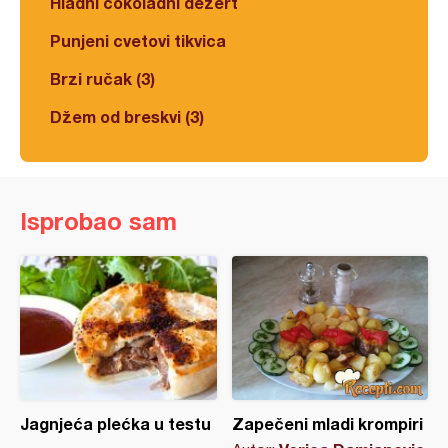
Hladni čokoladni dezert
Punjeni cvetovi tikvica
Brzi ručak (3)
Džem od breskvi (3)
Isprobao sam
Jagnjeća plećka u testu
Zapečeni mladi krompiri