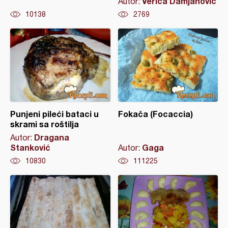
Verica Damjanovic
Autor:
10138
2769
Punjeni pileći bataci u
Fokača (Focaccia)
skrami sa roštilja
Dragana
Autor:
Stanković
Gaga
Autor:
10830
111225