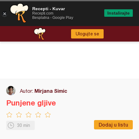
Recepti - Kuvar
Instalirajte
Recepti.com
Besplatna - Google Play
Ulogujte se
Mirjana Simic
Autor:
Punjene gljive
Dodaj u listu
30 min