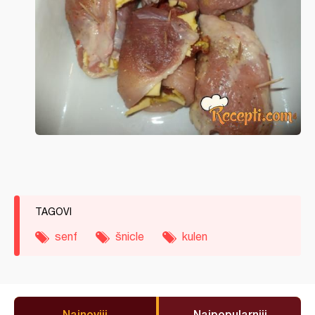
TAGOVI
senf
šnicle
kulen
Najnoviji
Najpopularniji