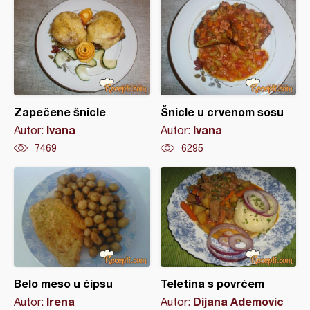
Zapečene šnicle
Šnicle u crvenom sosu
Ivana
Ivana
Autor:
Autor:
7469
6295
Belo meso u čipsu
Teletina s povrćem
Irena
Dijana Ademovic
Autor:
Autor: