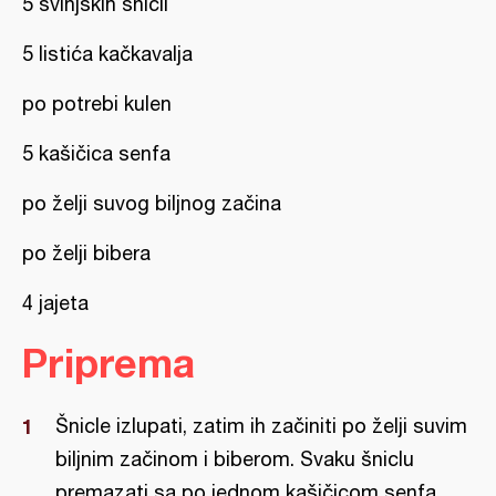
5 svinjskih šnicli
5 listića kačkavalja
po potrebi kulen
5 kašičica senfa
po želji suvog biljnog začina
po želji bibera
4 jajeta
Priprema
Šnicle izlupati, zatim ih začiniti po želji suvim
biljnim začinom i biberom. Svaku šniclu
premazati sa po jednom kašičicom senfa.