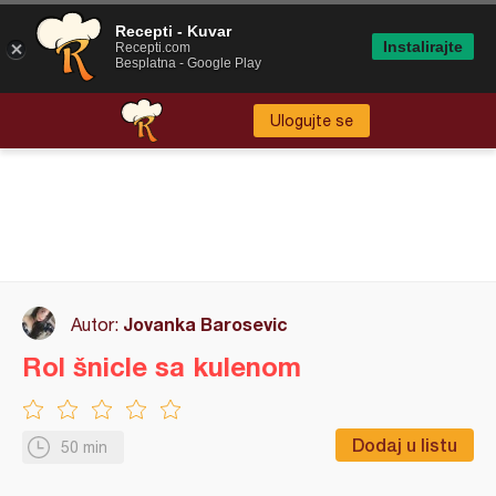
Recepti - Kuvar
Instalirajte
Recepti.com
Besplatna - Google Play
Ulogujte se
Jovanka Barosevic
Autor:
Rol šnicle sa kulenom
Dodaj u listu
50 min