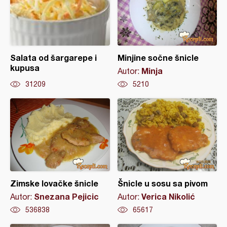
Salata od šargarepe i
Minjine sočne šnicle
kupusa
Minja
Autor:
31209
5210
Zimske lovačke šnicle
Šnicle u sosu sa pivom
Snezana Pejicic
Verica Nikolić
Autor:
Autor:
536838
65617