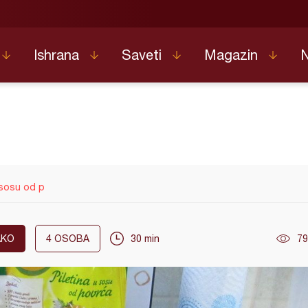
Ishrana
Saveti
Magazin
 sosu od p
AKO
4
OSOBA
30 min
79