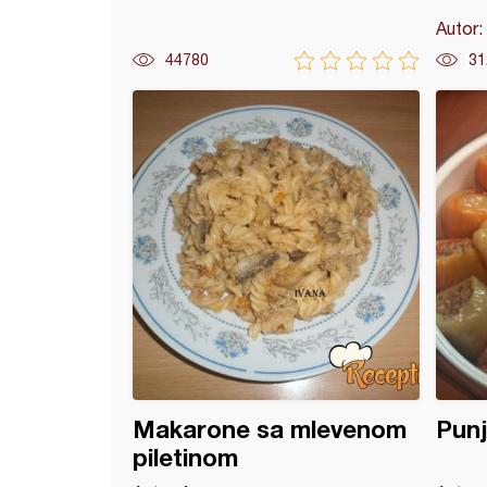
Autor:
44780
31
a sa pečenim paprikama (3)
Makarone sa mlevenom
Punj
piletinom