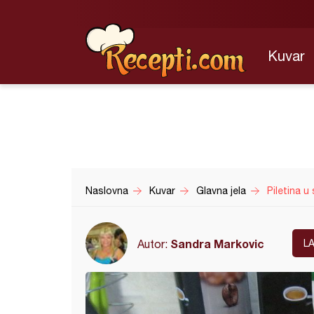
Kuvar
Naslovna
Kuvar
Glavna jela
Piletina u
Sandra Markovic
Autor:
L