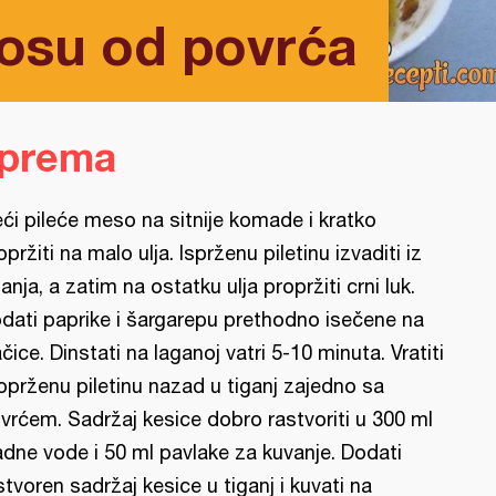
sosu od povrća
iprema
eći pileće meso na sitnije komade i kratko
opržiti na malo ulja. Isprženu piletinu izvaditi iz
ganja, a zatim na ostatku ulja propržiti crni luk.
dati paprike i šargarepu prethodno isečene na
ačice. Dinstati na laganoj vatri 5-10 minuta. Vratiti
oprženu piletinu nazad u tiganj zajedno sa
vrćem. Sadržaj kesice dobro rastvoriti u 300 ml
adne vode i 50 ml pavlake za kuvanje. Dodati
stvoren sadržaj kesice u tiganj i kuvati na