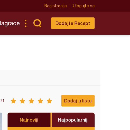
Registracija
Ulogujte se
Nagrade
Dodajte Recept
Dodaj u listu
71
Najnoviji
Najpopularniji