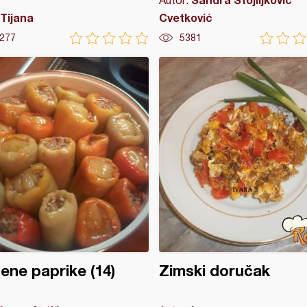
Autor:
Tijana
Cvetković
277
5381
ene paprike (14)
Zimski doručak