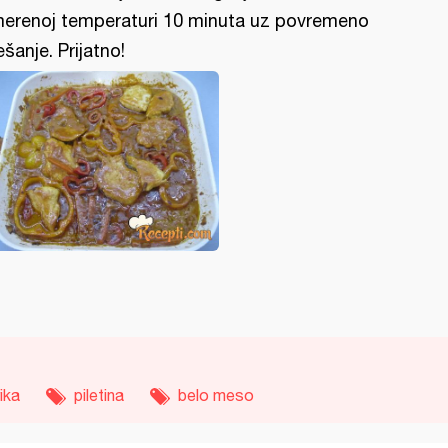
erenoj temperaturi 10 minuta uz povremeno
šanje. Prijatno!
ika
piletina
belo meso