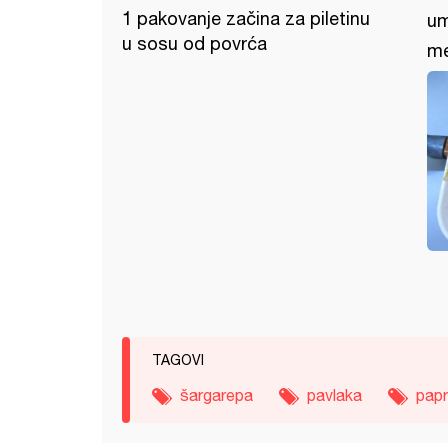
1 pakovanje začina za piletinu
um
u sosu od povrća
me
TAGOVI
šargarepa
pavlaka
papr