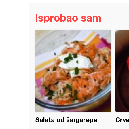
Isprobao sam
 paprikaš (3)
Salata od šargarepe
Crve