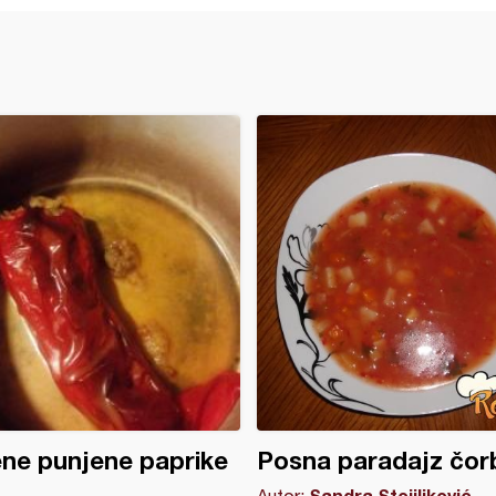
ne punjene paprike
Posna paradajz čor
Sandra Stojiljković