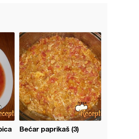
bica
Bećar paprikaš (3)