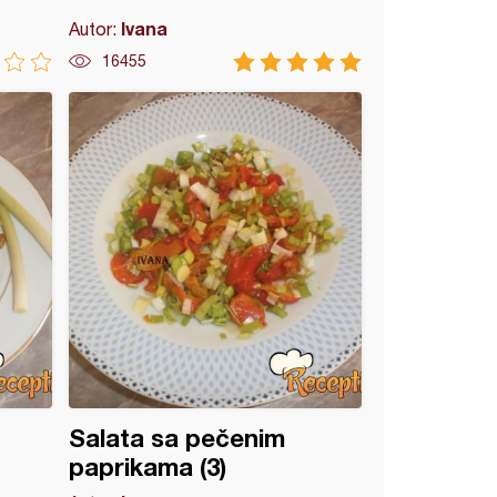
Ivana
Autor:
16455
Salata sa pečenim
paprikama (3)