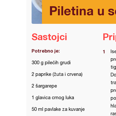
Piletina u 
Sastojci
Pr
Potrebno je:
Is
pr
300 g pilećih grudi
ti
2 paprike (žuta i crvena)
Do
tr
2 šargarepe
pr
1 glavica crnog luka
po
hl
50 ml pavlake za kuvanje
ra