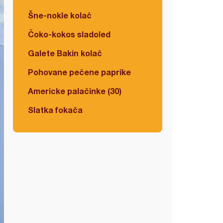
Šne-nokle kolač
Čoko-kokos sladoled
Galete Bakin kolač
Pohovane pečene paprike
Americke palačinke (30)
Slatka fokača