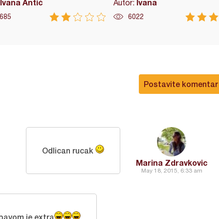
Ivana Antić
Ivana
Autor:
685
6022
Postavite komentar
Odlican rucak
Marina Zdravkovic
May 18, 2015, 6:33 am
pavom je extra