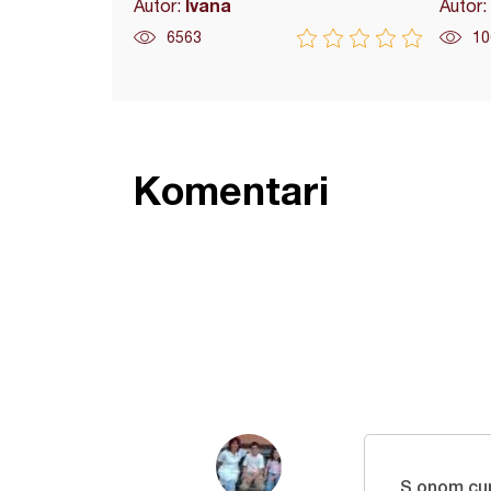
Ivana
Autor:
Autor:
6563
10
Komentari
S onom cu