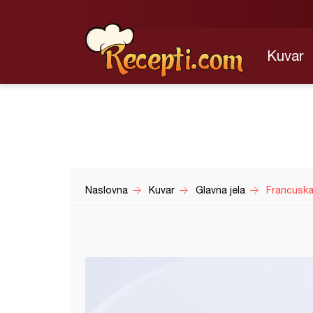
Kuvar
Naslovna
Kuvar
Glavna jela
Francusk