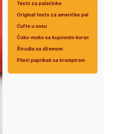
Testo za palačinke
Original testo za američke palačinke
Ćufte u sosu
Čoko-moko sa kupovnim korama
Štrudla sa džemom
Pileći paprikaš sa krompirom