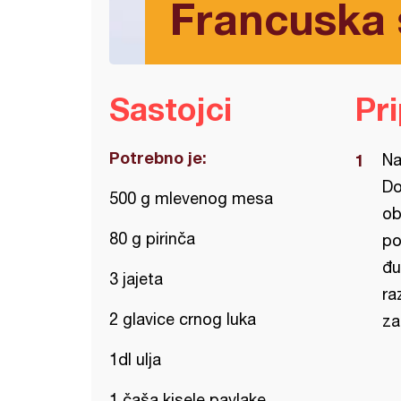
Francuska
Sastojci
Pr
Potrebno je:
Na
Do
500 g mlevenog mesa
ob
80 g pirinča
po
đu
3 jajeta
ra
2 glavice crnog luka
za
1dl ulja
1 čaša kisele pavlake