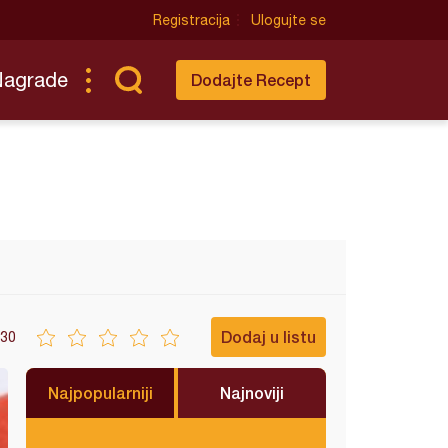
Registracija
Ulogujte se
Nagrade
Dodajte Recept
Dodaj u listu
30
Najpopularniji
Najnoviji