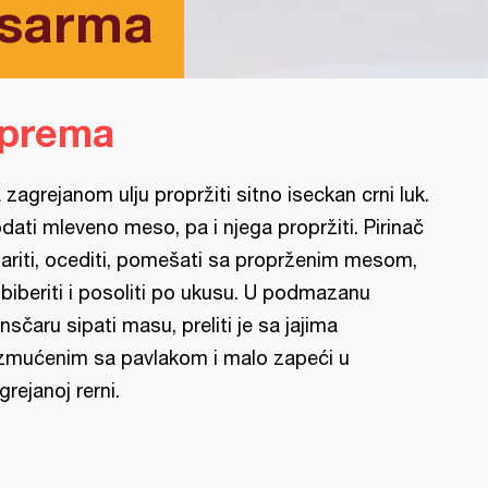
 sarma
iprema
 zagrejanom ulju propržiti sitno iseckan crni luk.
dati mleveno meso, pa i njega propržiti. Pirinač
ariti, ocediti, pomešati sa proprženim mesom,
biberiti i posoliti po ukusu. U podmazanu
nsčaru sipati masu, preliti je sa jajima
zmućenim sa pavlakom i malo zapeći u
grejanoj rerni.