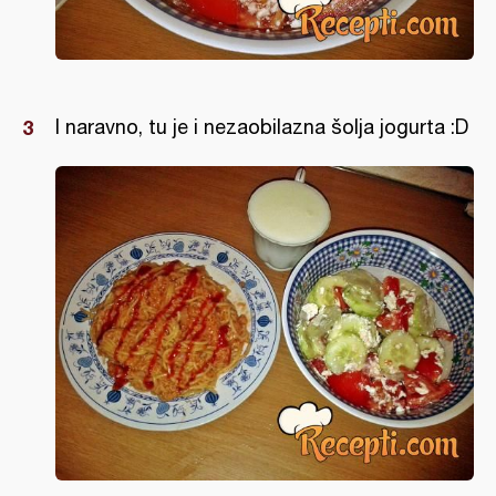
I naravno, tu je i nezaobilazna šolja jogurta :D