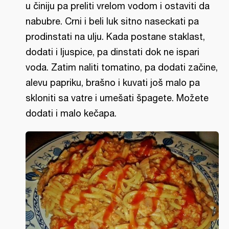
u činiju pa preliti vrelom vodom i ostaviti da
nabubre. Crni i beli luk sitno naseckati pa
prodinstati na ulju. Kada postane staklast,
dodati i ljuspice, pa dinstati dok ne ispari
voda. Zatim naliti tomatino, pa dodati začine,
alevu papriku, brašno i kuvati još malo pa
skloniti sa vatre i umešati špagete. Možete
dodati i malo kečapa.