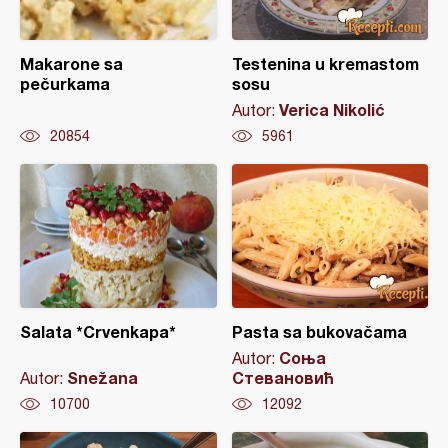
Makarone sa
Testenina u kremastom
pečurkama
sosu
Verica Nikolić
Autor:
20854
5961
Salata *Crvenkapa*
Pasta sa bukovačama
Соња
Autor:
Snežana
Стевановић
Autor:
10700
12092