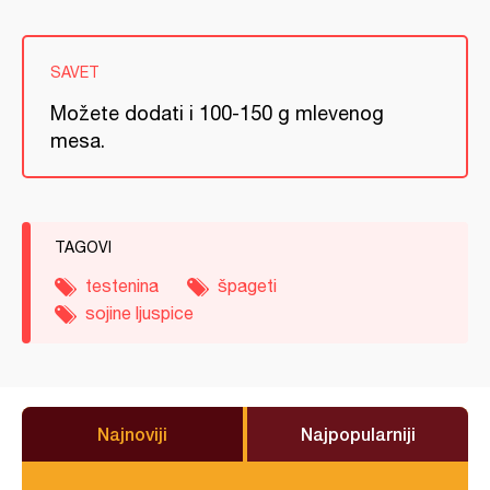
SAVET
Možete dodati i 100-150 g mlevenog
mesa.
TAGOVI
testenina
špageti
sojine ljuspice
Najnoviji
Najpopularniji