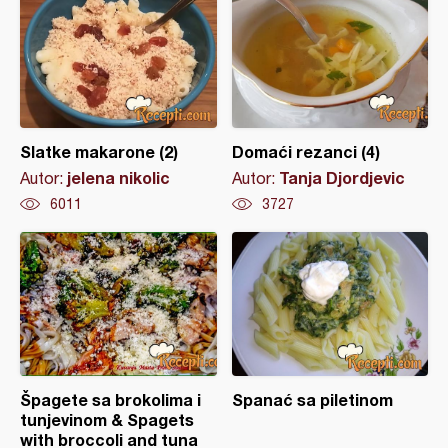
Slatke makarone (2)
Domaći rezanci (4)
jelena nikolic
Tanja Djordjevic
Autor:
Autor:
6011
3727
Špagete sa brokolima i
Spanać sa piletinom
tunjevinom & Spagets
with broccoli and tuna