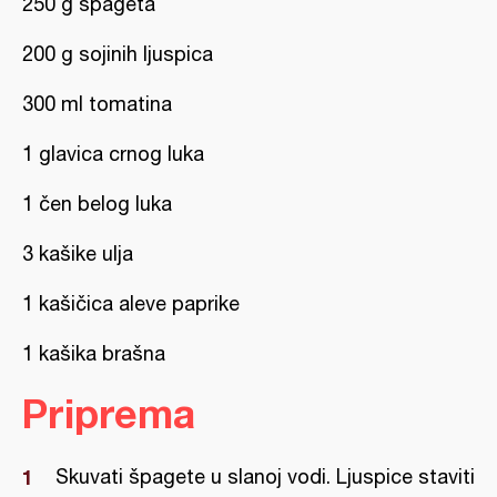
250 g špageta
200 g sojinih ljuspica
300 ml tomatina
1 glavica crnog luka
1 čen belog luka
3 kašike ulja
1 kašičica aleve paprike
1 kašika brašna
Priprema
Skuvati špagete u slanoj vodi. Ljuspice staviti