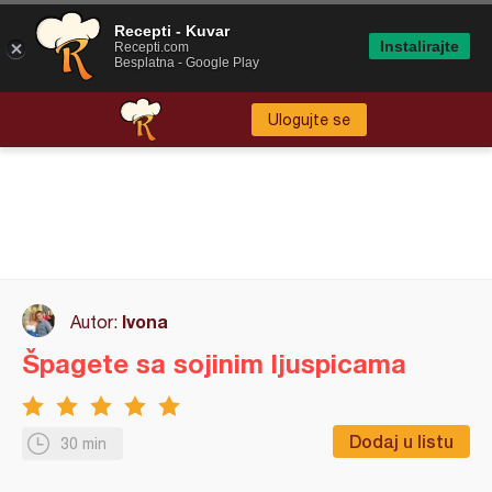
Recepti - Kuvar
Instalirajte
Recepti.com
Besplatna - Google Play
Ulogujte se
Ivona
Autor:
Špagete sa sojinim ljuspicama
Dodaj u listu
30 min