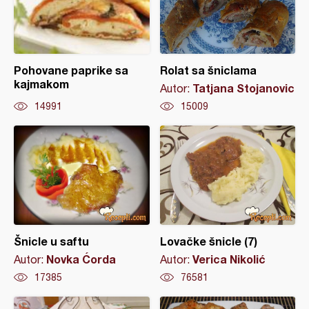
Pohovane paprike sa
Rolat sa šniclama
kajmakom
Tatjana Stojanovic
Autor:
14991
15009
Šnicle u saftu
Lovačke šnicle (7)
Novka Ćorda
Verica Nikolić
Autor:
Autor:
17385
76581