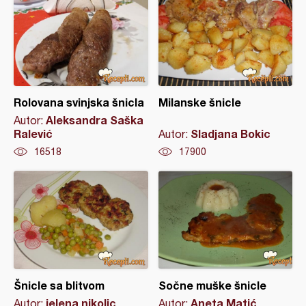
Rolovana svinjska šnicla
Milanske šnicle
Aleksandra Saška
Autor:
Ralević
Sladjana Bokic
Autor:
16518
17900
Šnicle sa blitvom
Sočne muške šnicle
jelena nikolic
Aneta Matić
Autor:
Autor: