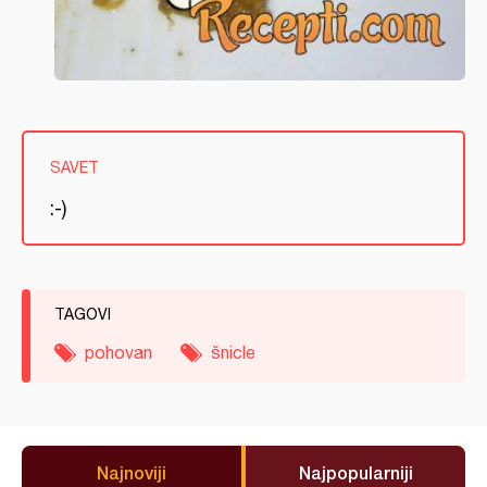
SAVET
:-)
TAGOVI
pohovan
šnicle
Najnoviji
Najpopularniji