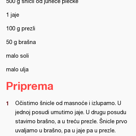
500 g šnicli od juneće plećke
1 jaje
100 g prezli
50 g brašna
malo soli
malo ulja
Priprema
Očistimo šnicle od masnoće i izlupamo. U
jednoj posudi umutimo jaje. U drugu posudu
stavimo brašno, a u treću prezle. Šnicle prvo
uvaljamo u brašno, pa u jaje pa u prezle.