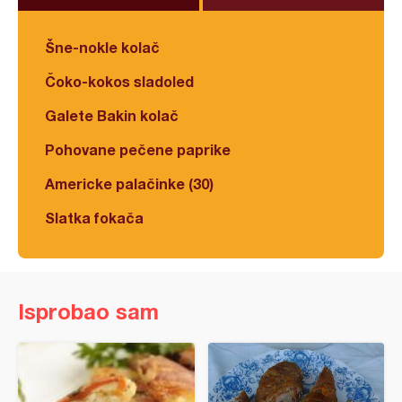
Šne-nokle kolač
Čoko-kokos sladoled
Galete Bakin kolač
Pohovane pečene paprike
Americke palačinke (30)
Slatka fokača
Isprobao sam