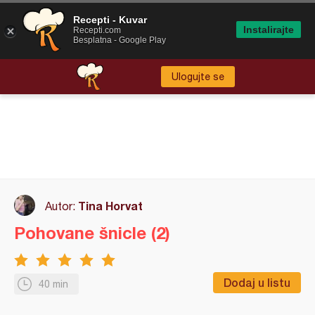
Recepti - Kuvar
Instalirajte
Recepti.com
Besplatna - Google Play
Ulogujte se
Tina Horvat
Autor:
Pohovane šnicle (2)
Dodaj u listu
40 min