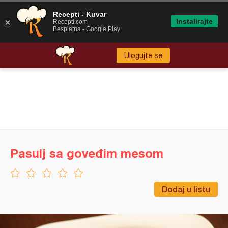
Recepti - Kuvar
Instalirajte
Recepti.com
Besplatna - Google Play
Ulogujte se
Pasulj sa goveđim mesom
Dodaj u listu