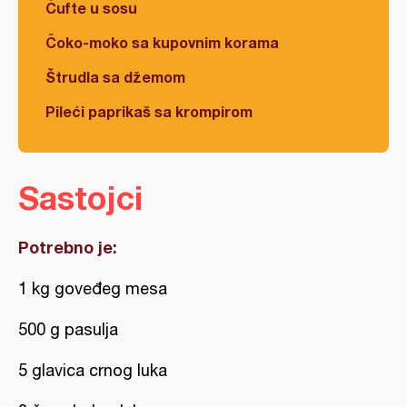
Ćufte u sosu
Čoko-moko sa kupovnim korama
Štrudla sa džemom
Pileći paprikaš sa krompirom
Sastojci
Potrebno je:
1 kg goveđeg mesa
500 g pasulja
5 glavica crnog luka