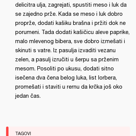
delicitra ulja, zagrejati, spustiti meso i luk da
se zajedno prže. Kada se meso i luk dobro
proprže, dodati kašiku brašna i pržiti dok ne
porumeni. Tada dodati kašičicu aleve paprike,
malo mlevenog bibera, sve dobro izmešati i
skinuti s vatre. Iz pasulja izvaditi vezanu
zelen, a pasulj izručiti u šerpu sa prženim
mesom. Posoliti po ukusu, dodati sitno
isečena dva čena belog luka, list lorbera,
promešati i staviti u rernu da krčka još oko
jedan čas.
TAGOVI