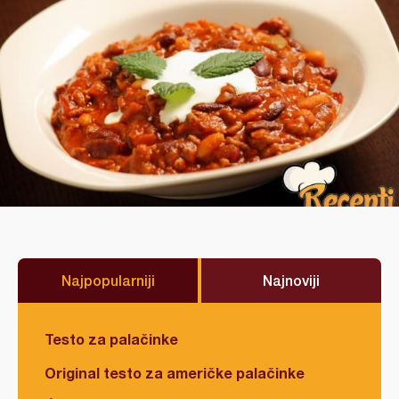
Najpopularniji
Najnoviji
Testo za palačinke
Original testo za američke palačinke