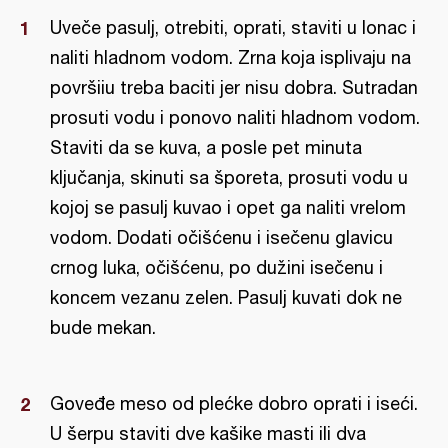
Uveče pasulj, otrebiti, oprati, staviti u lonac i
naliti hladnom vodom. Zrna koja isplivaju na
površiiu treba baciti jer nisu dobra. Sutradan
prosuti vodu i ponovo naliti hladnom vodom.
Staviti da se kuva, a posle pet minuta
ključanja, skinuti sa šporeta, prosuti vodu u
kojoj se pasulj kuvao i opet ga naliti vrelom
vodom. Dodati očišćenu i isečenu glavicu
crnog luka, očišćenu, po dužini isečenu i
koncem vezanu zelen. Pasulj kuvati dok ne
bude mekan.
Goveđe meso od plećke dobro oprati i iseći.
U šerpu staviti dve kašike masti ili dva