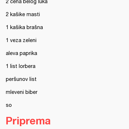
2 čena belog luka
2 kašike masti
1 kašika brašna
1 veza zeleni
aleva paprika
1 list lorbera
peršunov list
mleveni biber
so
Priprema