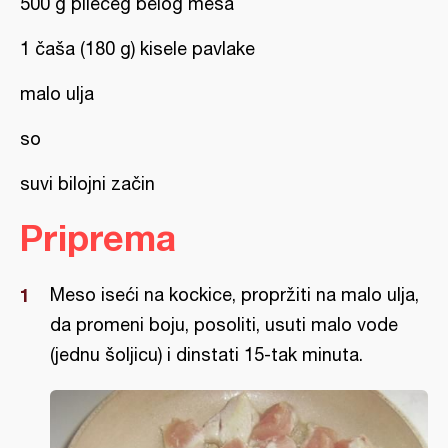
500 g pilećeg belog mesa
1 čaša (180 g) kisele pavlake
malo ulja
so
suvi bilojni začin
Priprema
Meso iseći na kockice, propržiti na malo ulja,
da promeni boju, posoliti, usuti malo vode
(jednu šoljicu) i dinstati 15-tak minuta.