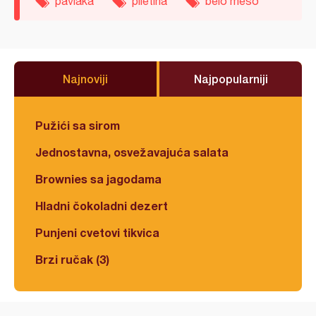
pavlaka
piletina
belo meso
Najnoviji
Najpopularniji
Pužići sa sirom
Jednostavna, osvežavajuća salata
Brownies sa jagodama
Hladni čokoladni dezert
Punjeni cvetovi tikvica
Brzi ručak (3)