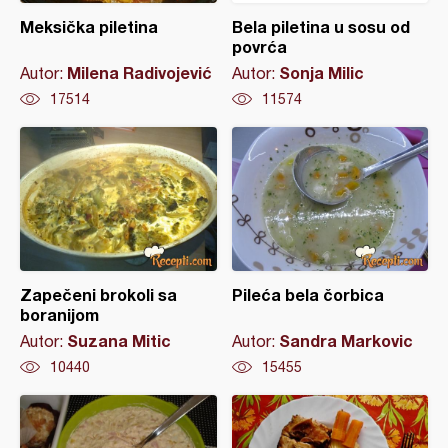
Meksička piletina
Bela piletina u sosu od
povrća
Milena Radivojević
Sonja Milic
Autor:
Autor:
17514
11574
Zapečeni brokoli sa
Pileća bela čorbica
boranijom
Suzana Mitic
Sandra Markovic
Autor:
Autor:
10440
15455