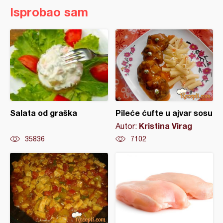
Isprobao sam
Salata od graška
Pileće ćufte u ajvar sosu
Kristina Virag
Autor:
35836
7102