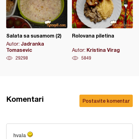
Salata sa susamom (2)
Rolovana piletina
Jadranka
Autor:
Tomasevic
Kristina Virag
Autor:
29298
5849
Komentari
Postavite komentar
hvala