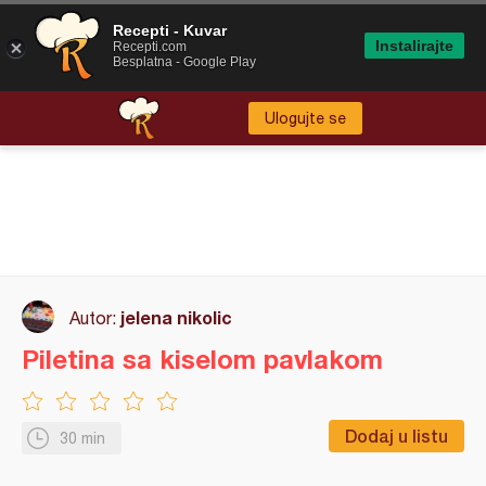
Recepti - Kuvar
Instalirajte
Recepti.com
Besplatna - Google Play
Ulogujte se
jelena nikolic
Autor:
Piletina sa kiselom pavlakom
Dodaj u listu
30 min