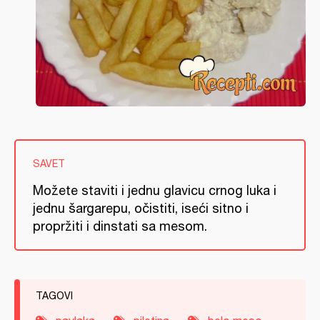
SAVET
Možete staviti i jednu glavicu crnog luka i
jednu šargarepu, očistiti, iseći sitno i
propržiti i dinstati sa mesom.
TAGOVI