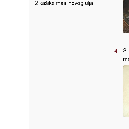
2 kašike maslinovog ulja
Sl
ma