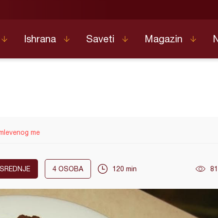
Ishrana
Saveti
Magazin
 mlevenog me
SREDNJE
4
OSOBA
120 min
81