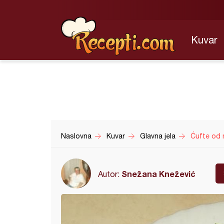
Kuvar
Naslovna
Kuvar
Glavna jela
Ćufte od
Snežana Knežević
Autor: