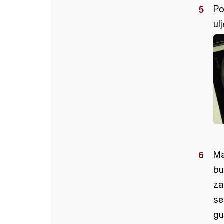
Po
ul
Ma
bu
za
se
gu