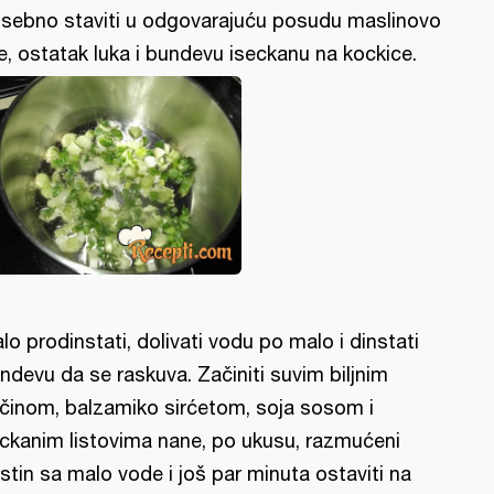
sebno staviti u odgovarajuću posudu maslinovo
je, ostatak luka i bundevu iseckanu na kockice.
lo prodinstati, dolivati vodu po malo i dinstati
ndevu da se raskuva. Začiniti suvim biljnim
činom, balzamiko sirćetom, soja sosom i
ckanim listovima nane, po ukusu, razmućeni
stin sa malo vode i još par minuta ostaviti na