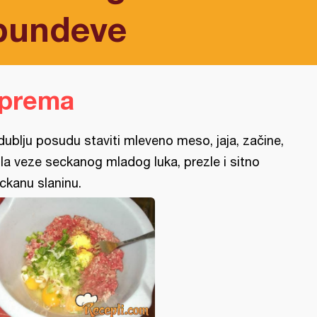
bundeve
iprema
dublju posudu staviti mleveno meso, jaja, začine,
la veze seckanog mladog luka, prezle i sitno
ckanu slaninu.