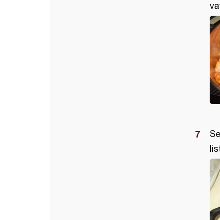
va
Se
li