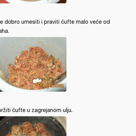
e dobro umesiti i praviti ćufte malo veće od
aha.
pržiti ćufte u zagrejanom ulju.