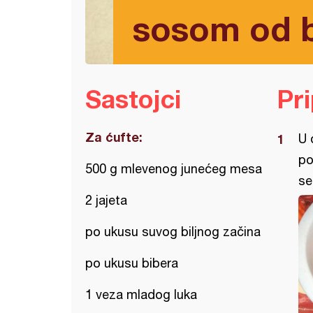
sosom od 
Sastojci
Pr
Za ćufte:
U 
po
500 g mlevenog junećeg mesa
se
2 jajeta
po ukusu suvog biljnog začina
po ukusu bibera
1 veza mladog luka