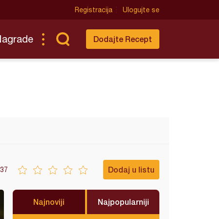
Registracija
Ulogujte se
Nagrade
Dodajte Recept
Dodaj u listu
37
Najnoviji
Najpopularniji