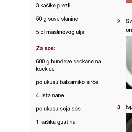
3 kašike prezli
50 g suve slanine
Sv
or
5 dl maslinovog ulja
Za sos:
600 g bundeve seckane na
kockice
po ukusu balzamiko sirće
4 lista nane
Is
po ukusu soja sos
1 kašika gustina