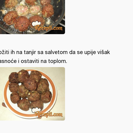
ožiti ih na tanjir sa salvetom da se upije višak
snoće i ostaviti na toplom.