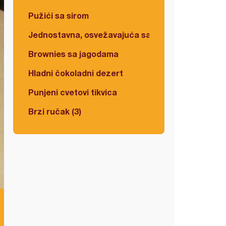
Pužići sa sirom
Jednostavna, osvežavajuća salata
Brownies sa jagodama
Hladni čokoladni dezert
Punjeni cvetovi tikvica
Brzi ručak (3)