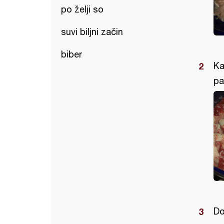
po želji so
suvi biljni začin
biber
Ka
pa
Do