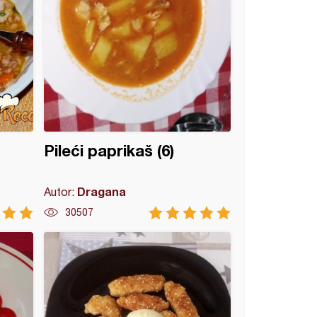
Pileći paprikaš (6)
Dragana
Autor:
30507