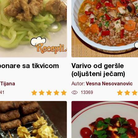
onare sa tikvicom
Varivo od geršle
(oljušteni ječam)
Tijana
Vesna Nesovanovic
Autor:
41
13369