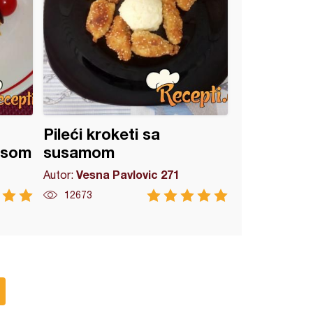
Pileći kroketi sa
esom
susamom
Vesna Pavlovic 271
Autor:
12673