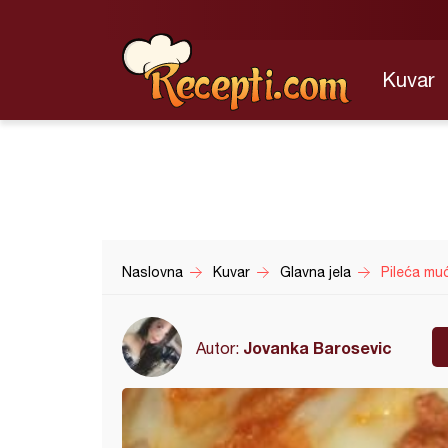
Kuvar
Naslovna
Kuvar
Glavna jela
Pileća muć
Jovanka Barosevic
Autor: