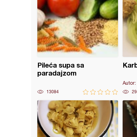
Pileća supa sa
Karb
paradajzom
Autor:
13084
29
i kroketi sa susamom