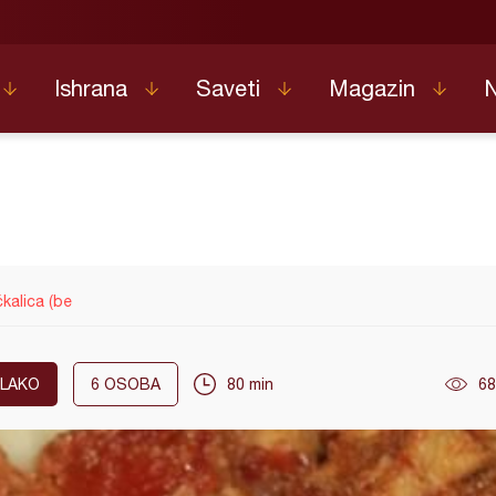
Ishrana
Saveti
Magazin
kalica (be
LAKO
6
OSOBA
80 min
68