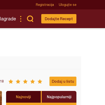
Registracija
Ulogujte se
Nagrade
Dodajte Recept
Dodaj u listu
18
Najnoviji
Najpopularniji