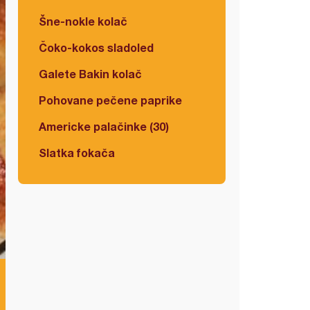
Šne-nokle kolač
Čoko-kokos sladoled
Galete Bakin kolač
Pohovane pečene paprike
Americke palačinke (30)
Slatka fokača