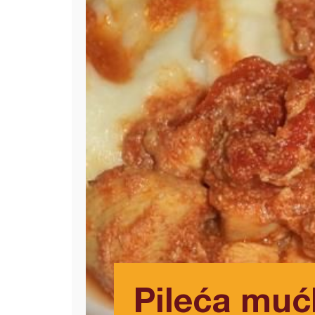
Pileća muć