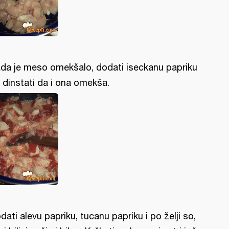
da je meso omekšalo, dodati iseckanu papriku
 dinstati da i ona omekša.
dati alevu papriku, tucanu papriku i po želji so,