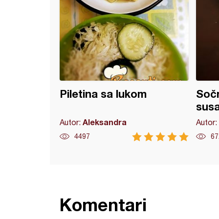
Piletina sa lukom
Sočn
sus
Aleksandra
Autor:
Autor:
4497
67
Komentari