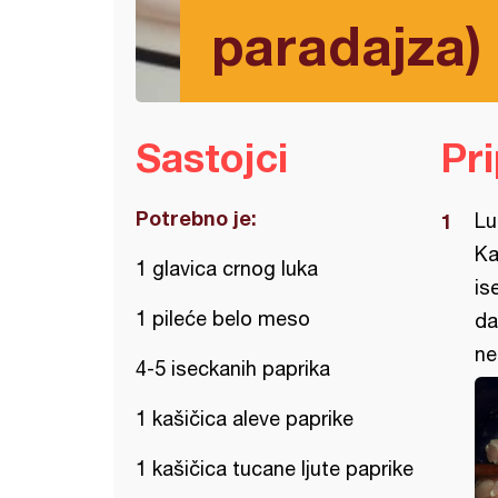
paradajza)
Sastojci
Pr
Potrebno je:
Lu
Ka
1 glavica crnog luka
is
1 pileće belo meso
da
ne
4-5 iseckanih paprika
1 kašičica aleve paprike
1 kašičica tucane ljute paprike