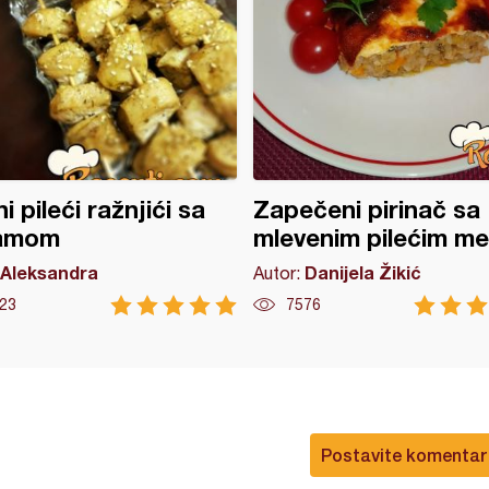
i pileći ražnjići sa
Zapečeni pirinač sa
amom
mlevenim pilećim m
Aleksandra
Danijela Žikić
Autor:
23
7576
Postavite komentar