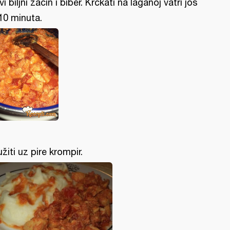
vi biljni začin i biber. Krčkati na laganoj vatri još
10 minuta.
užiti uz pire krompir.