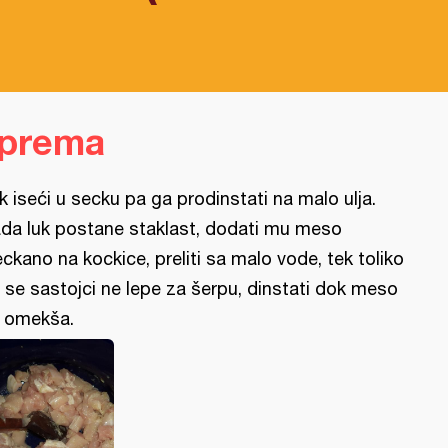
iprema
k iseći u secku pa ga prodinstati na malo ulja.
da luk postane staklast, dodati mu meso
eckano na kockice, preliti sa malo vode, tek toliko
 se sastojci ne lepe za šerpu, dinstati dok meso
 omekša.