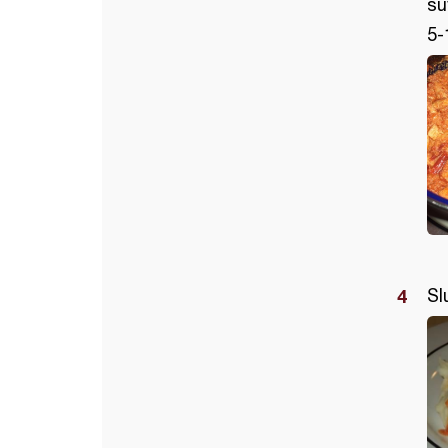
su
5-
Sl