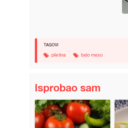
TAGOVI
piletina
belo meso
Isprobao sam
 paprikaš (6)