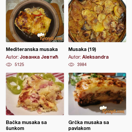
Mediteranska musaka
Musaka (19)
Јованка Јевтић
Aleksandra
Autor:
Autor:
5125
3984
Bačka musaka sa
Grčka musaka sa
šunkom
pavlakom