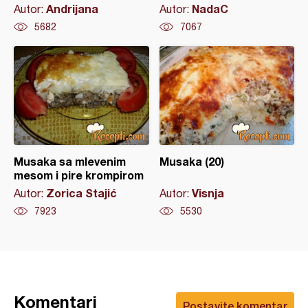
Andrijana
NadaC
Autor:
Autor:
5682
7067
Musaka sa mlevenim
Musaka (20)
mesom i pire krompirom
Zorica Stajić
Visnja
Autor:
Autor:
7923
5530
Komentari
Postavite komentar