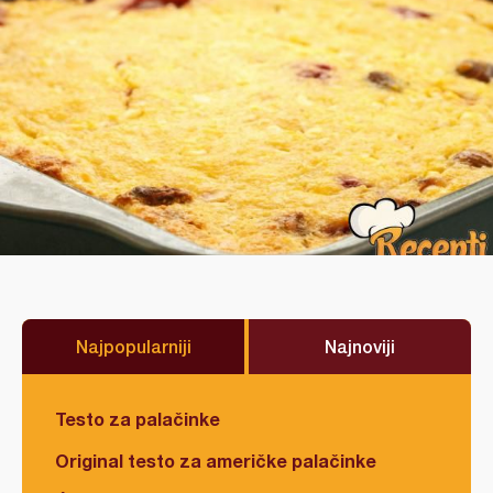
Najpopularniji
Najnoviji
Testo za palačinke
Original testo za američke palačinke