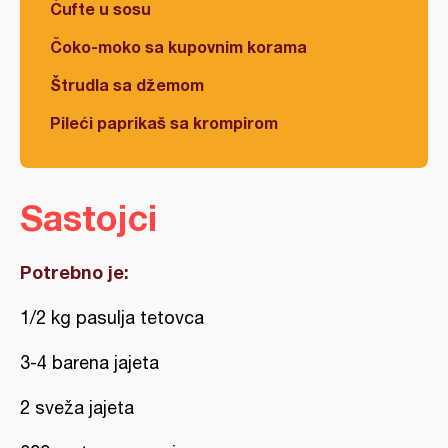
Ćufte u sosu
Čoko-moko sa kupovnim korama
Štrudla sa džemom
Pileći paprikaš sa krompirom
Sastojci
Potrebno je:
1/2 kg pasulja tetovca
3-4 barena jajeta
2 sveža jajeta