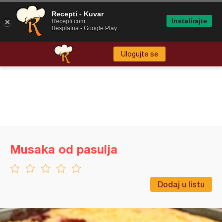
Recepti - Kuvar
Instalirajte
Recepti.com
Besplatna - Google Play
Ulogujte se
Musaka od pasulja
Dodaj u listu