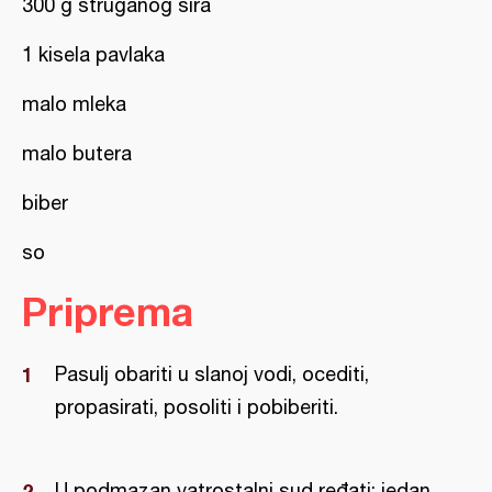
300 g struganog sira
1 kisela pavlaka
malo mleka
malo butera
biber
so
Priprema
Pasulj obariti u slanoj vodi, ocediti,
propasirati, posoliti i pobiberiti.
U podmazan vatrostalni sud ređati: jedan