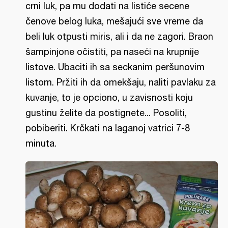
crni luk, pa mu dodati na listiće secene
čenove belog luka, mešajući sve vreme da
beli luk otpusti miris, ali i da ne zagori. Braon
šampinjone očistiti, pa naseći na krupnije
listove. Ubaciti ih sa seckanim peršunovim
listom. Pržiti ih da omekšaju, naliti pavlaku za
kuvanje, to je opciono, u zavisnosti koju
gustinu želite da postignete... Posoliti,
pobiberiti. Krčkati na laganoj vatrici 7-8
minuta.