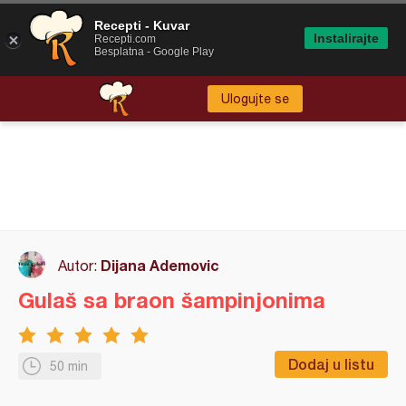
Recepti - Kuvar
Instalirajte
Recepti.com
Besplatna - Google Play
Ulogujte se
Dijana Ademovic
Autor:
Gulaš sa braon šampinjonima
Dodaj u listu
50 min