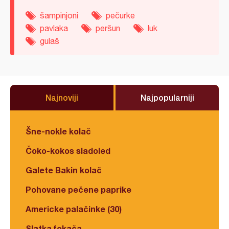
šampinjoni
pečurke
pavlaka
peršun
luk
gulaš
Najnoviji
Najpopularniji
Šne-nokle kolač
Čoko-kokos sladoled
Galete Bakin kolač
Pohovane pečene paprike
Americke palačinke (30)
Slatka fokača