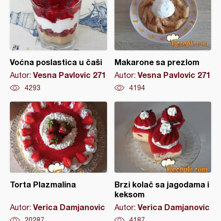
Voćna poslastica u čaši
Makarone sa prezlom
Vesna Pavlovic 271
Vesna Pavlovic 271
Autor:
Autor:
4293
4194
Torta Plazmalina
Brzi kolač sa jagodama i
keksom
Verica Damjanovic
Verica Damjanovic
Autor:
Autor:
20287
4187