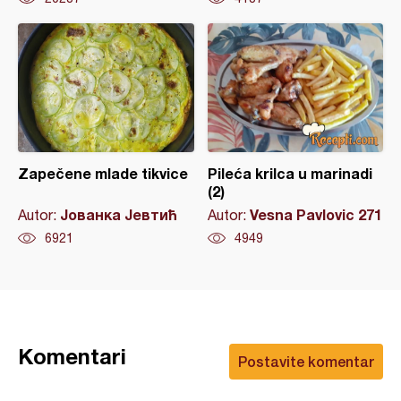
Zapečene mlade tikvice
Pileća krilca u marinadi
(2)
Јованка Јевтић
Vesna Pavlovic 271
Autor:
Autor:
6921
4949
Komentari
Postavite komentar