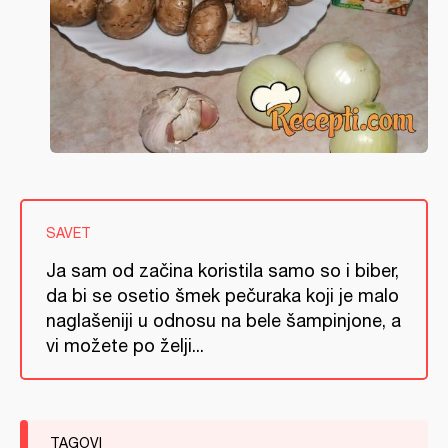
SAVET
Ja sam od začina koristila samo so i biber,
da bi se osetio šmek pečuraka koji je malo
naglašeniji u odnosu na bele šampinjone, a
vi možete po želji...
TAGOVI