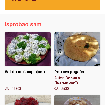
Isprobao sam
Salata od šampinjona
Petrova pogača
Верица
Autor:
Познановић
46803
2530