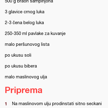
500 g braon šampinjona
3 glavice crnog luka
2-3 čena belog luka
250-350 ml pavlake za kuvanje
malo peršunovog lista
po ukusu soli
po ukusu bibera
malo maslinovog ulja
Priprema
Na maslinovom ulju prodinstati sitno seckani