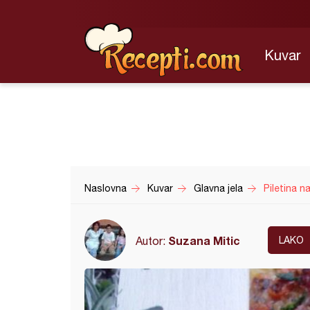
Kuvar
Naslovna
Kuvar
Glavna jela
Piletina n
Suzana Mitic
Autor:
LAKO