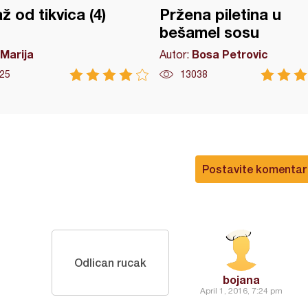
ž od tikvica (4)
Pržena piletina u
bešamel sosu
Marija
Bosa Petrovic
Autor:
25
13038
Postavite komentar
Odlican rucak
bojana
April 1, 2016, 7:24 pm