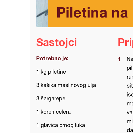
Piletina na
Sastojci
Pr
Potrebno je:
Na
pi
1 kg piletine
ru
3 kašika maslinovog ulja
si
is
3 šargarepe
ma
1 koren celera
va
mi
1 glavica crnog luka
da