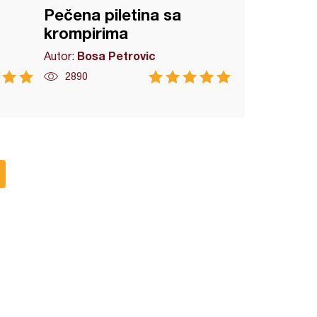
Pečena piletina sa
krompirima
Bosa Petrovic
Autor:
2890