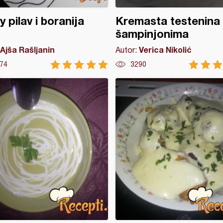
y pilav i boranija
Kremasta testenina
šampinjonima
Ajša Rašljanin
Verica Nikolić
Autor:
74
3290