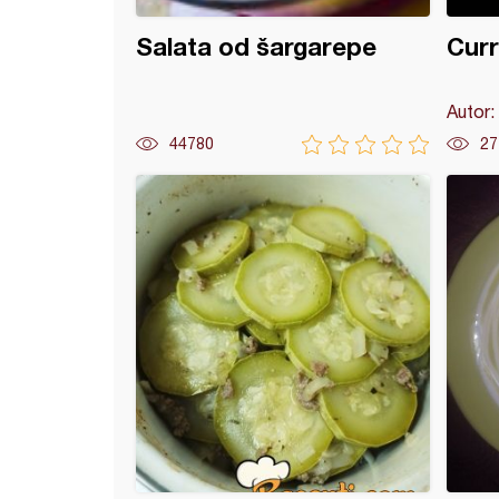
Salata od šargarepe
Curr
Autor:
44780
27
a piletina sa krompirima