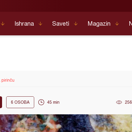
Ishrana
Saveti
Magazin
a pirinču
6
OSOBA
45 min
256