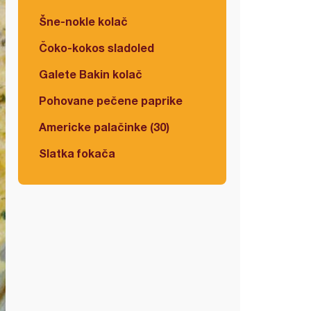
Šne-nokle kolač
Čoko-kokos sladoled
Galete Bakin kolač
Pohovane pečene paprike
Americke palačinke (30)
Slatka fokača