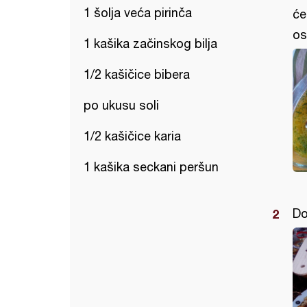
1 šolja veća pirinča
će
os
1 kašika začinskog bilja
1/2 kašičice bibera
po ukusu soli
1/2 kašičice karia
1 kašika seckani peršun
Do