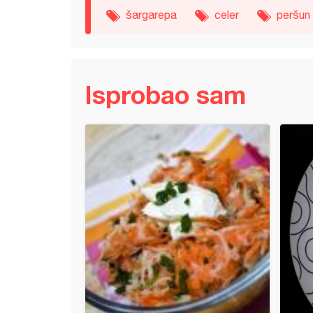
šargarepa
celer
peršun
Isprobao sam
eni karfiol u kremastom sosu