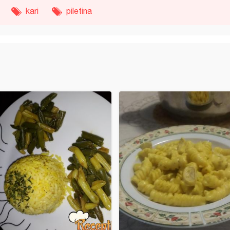
kari
piletina