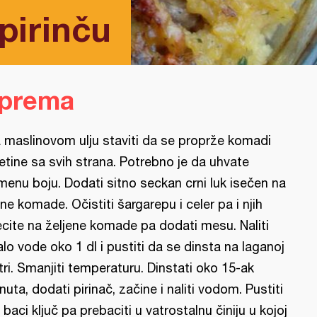
 pirinču
iprema
 maslinovom ulju staviti da se proprže komadi
letine sa svih strana. Potrebno je da uhvate
menu boju. Dodati sitno seckan crni luk isečen na
tne komade. Očistiti šargarepu i celer pa i njih
ecite na željene komade pa dodati mesu. Naliti
lo vode oko 1 dl i pustiti da se dinsta na laganoj
tri. Smanjiti temperaturu. Dinstati oko 15-ak
nuta, dodati pirinač, začine i naliti vodom. Pustiti
 baci ključ pa prebaciti u vatrostalnu činiju u kojoj