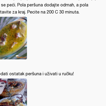
 se peći. Pola peršuna dodajte odmah, a pola
tavite za kraj. Pecite na 200 C 30 minuta.
dati ostatak peršuna i uživati u ručku!