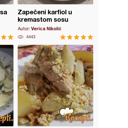
 sa
Zapečeni karfiol u
kremastom sosu
Verica Nikolić
Autor:
4443