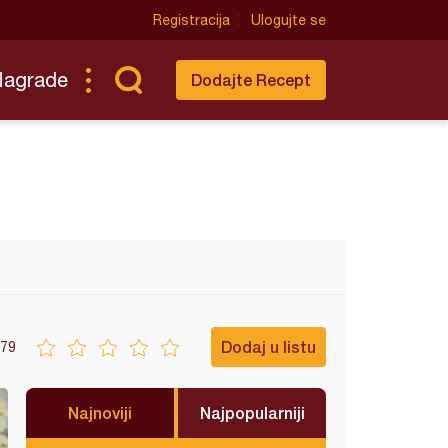
Registracija
Ulogujte se
Nagrade
Dodajte Recept
Dodaj u listu
79
Najnoviji
Najpopularniji