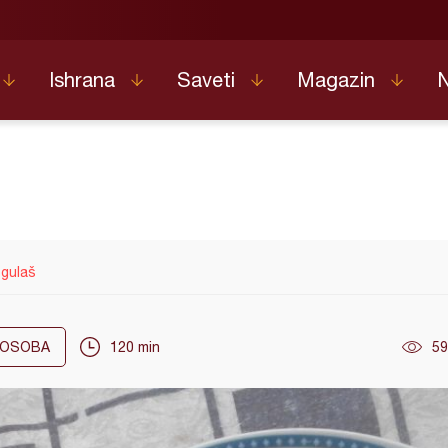
Ishrana
Saveti
Magazin
 gulaš
OSOBA
120 min
59