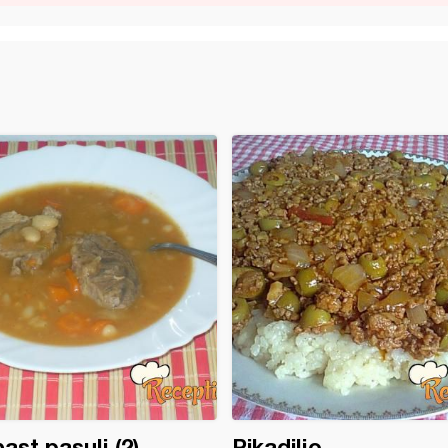
ast pasulj (2)
Pikadiljo