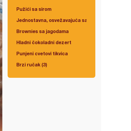
Pužići sa sirom
Jednostavna, osvežavajuća salata
Brownies sa jagodama
Hladni čokoladni dezert
Punjeni cvetovi tikvica
Brzi ručak (3)