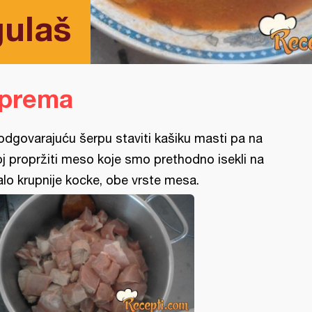
gulaš
iprema
odgovarajuću šerpu staviti kašiku masti pa na
oj propržiti meso koje smo prethodno isekli na
lo krupnije kocke, obe vrste mesa.