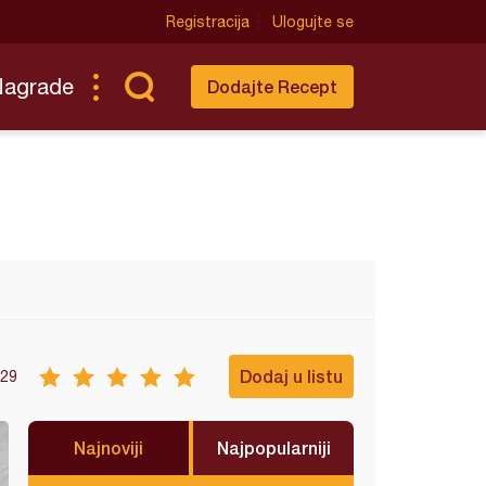
Registracija
Ulogujte se
Nagrade
Dodajte Recept
Dodaj u listu
29
Najnoviji
Najpopularniji