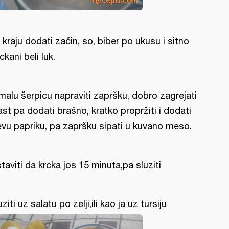
i kraju dodati začin, so, biber po ukusu i sitno
ckani beli luk.
malu šerpicu napraviti zapršku, dobro zagrejati
st pa dodati brašno, kratko propržiti i dodati
evu papriku, pa zapršku sipati u kuvano meso.
taviti da krcka jos 15 minuta,pa sluziti
uziti uz salatu po zelji,ili kao ja uz tursiju