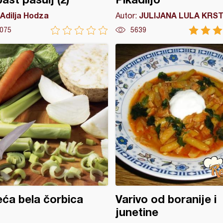
Adilja Hodza
JULIJANA LULA KRST
Autor:
075
5639
ća bela čorbica
Varivo od boranije i
junetine