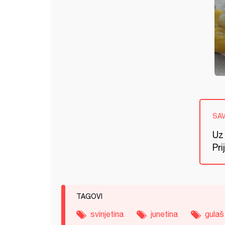
SA
Uz 
Pri
TAGOVI
svinjetina
junetina
gulaš