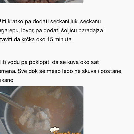
žiti kratko pa dodati seckani luk, seckanu
rgarepu, lovor, pa dodati šoljicu paradajza i
taviti da krčka oko 15 minuta.
liti vodu pa poklopiti da se kuva oko sat
emena. Sve dok se meso lepo ne skuva i postane
kano.