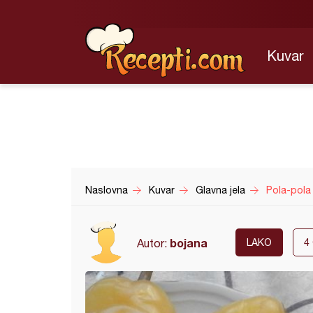
Kuvar
Naslovna
Kuvar
Glavna jela
Pola-pola
bojana
Autor:
LAKO
4