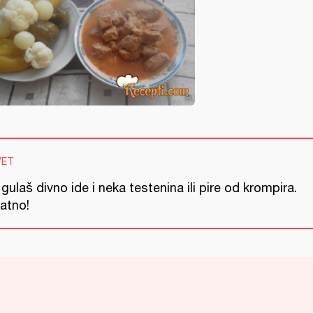
VET
gulaš divno ide i neka testenina ili pire od krompira.
jatno!