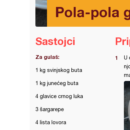
Pola-pola 
Sastojci
Pr
Za gulaš:
U 
nj
1 kg svinjskog buta
ma
1 kg junećeg buta
4 glavice crnog luka
3 šargarepe
4 lista lovora