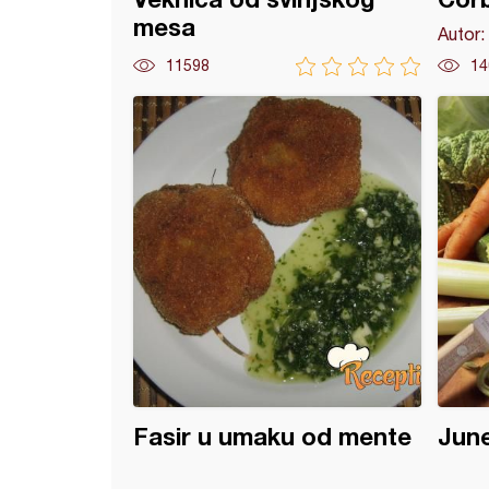
mesa
Autor:
11598
14
ana junetina pikant
Fasir u umaku od mente
June