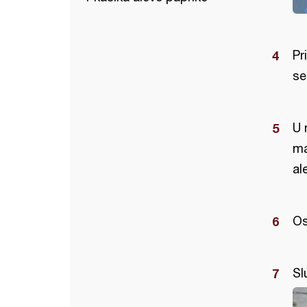
Pr
se
U 
ma
al
Os
Sl