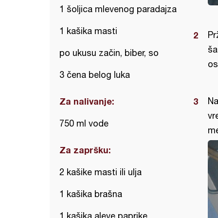
1 šoljica mlevenog paradajza
1 kašika masti
Pr
ša
po ukusu začin, biber, so
os
3 čena belog luka
Za nalivanje:
Na
vr
750 ml vode
me
Za zapršku:
2 kašike masti ili ulja
1 kašika brašna
1 kašika aleve paprike