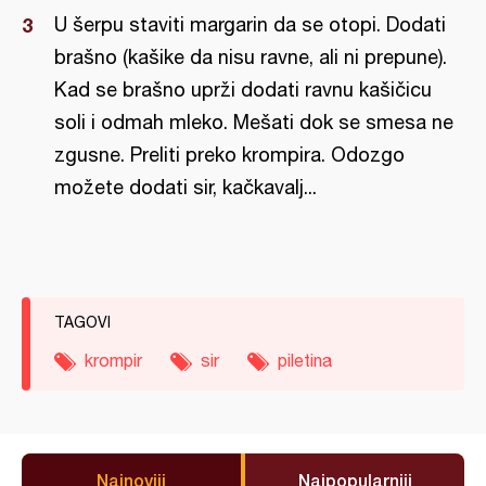
U šerpu staviti margarin da se otopi. Dodati
brašno (kašike da nisu ravne, ali ni prepune).
Kad se brašno uprži dodati ravnu kašičicu
soli i odmah mleko. Mešati dok se smesa ne
zgusne. Preliti preko krompira. Odozgo
možete dodati sir, kačkavalj...
TAGOVI
krompir
sir
piletina
Najnoviji
Najpopularniji