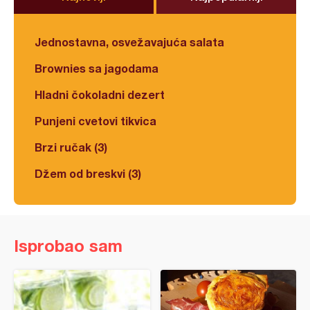
Jednostavna, osvežavajuća salata
Brownies sa jagodama
Hladni čokoladni dezert
Punjeni cvetovi tikvica
Brzi ručak (3)
Džem od breskvi (3)
Isprobao sam