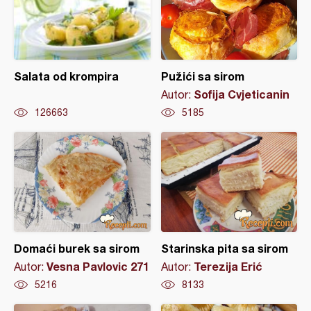
Salata od krompira
Pužići sa sirom
Sofija Cvjeticanin
Autor:
126663
5185
Domaći burek sa sirom
Starinska pita sa sirom
Vesna Pavlovic 271
Terezija Erić
Autor:
Autor:
5216
8133