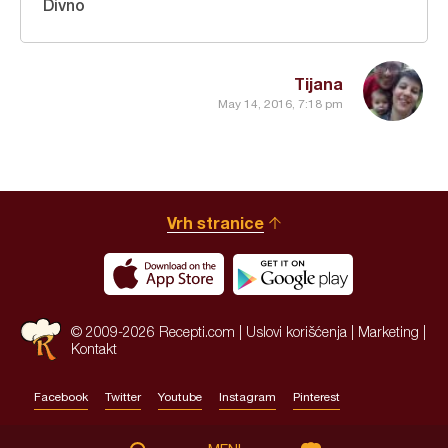
Divno
Tijana
May 14, 2016, 7:18 pm
Vrh stranice
© 2009-2026 Recepti.com |
Uslovi korišćenja
|
Marketing
|
Kontakt
Facebook
Twitter
Youtube
Instagram
Pinterest
Site by:
HALO