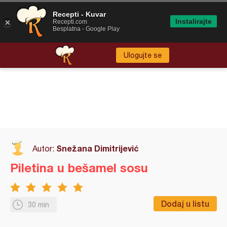
Recepti - Kuvar
Instalirajte
Recepti.com
Besplatna - Google Play
Ulogujte se
Snežana Dimitrijević
Autor:
Piletina u bešamel sosu
Dodaj u listu
30 min