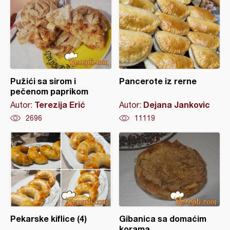
Pužići sa sirom i
Pancerote iz rerne
pečenom paprikom
Terezija Erić
Dejana Jankovic
Autor:
Autor:
2696
11119
Pekarske kiflice (4)
Gibanica sa domaćim
korama