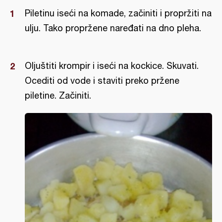
Piletinu iseći na komade, začiniti i propržiti na
ulju. Tako propržene naređati na dno pleha.
Oljuštiti krompir i iseći na kockice. Skuvati.
Ocediti od vode i staviti preko pržene
piletine. Začiniti.