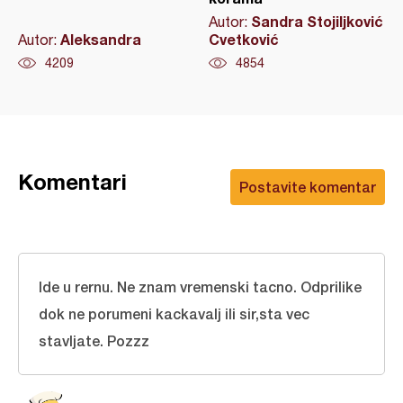
Sandra Stojiljković
Autor:
Aleksandra
Cvetković
Autor:
4209
4854
Komentari
Postavite komentar
Ide u rernu. Ne znam vremenski tacno. Odprilike
dok ne porumeni kackavalj ili sir,sta vec
stavljate. Pozzz