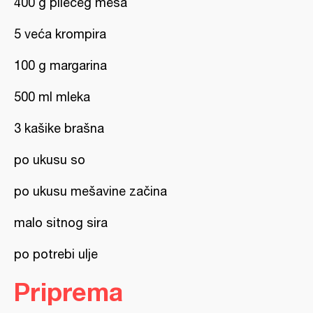
400 g pilećeg mesa
5 veća krompira
100 g margarina
500 ml mleka
3 kašike brašna
po ukusu so
po ukusu mešavine začina
malo sitnog sira
po potrebi ulje
Priprema