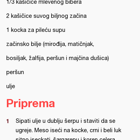
1/3 kašičice mlevenog bibera
2 kašičice suvog biljnog začina
1 kocka za pileću supu
začinsko bilje (mirođija, matičnjak,
bosiljak, žalfija, peršun i majčina dušica)
peršun
ulje
Priprema
Sipati ulje u dublju šerpu i staviti da se
ugreje. Meso iseći na kocke, crni i beli luk
sitno iseckati, šargarepu i koren celera