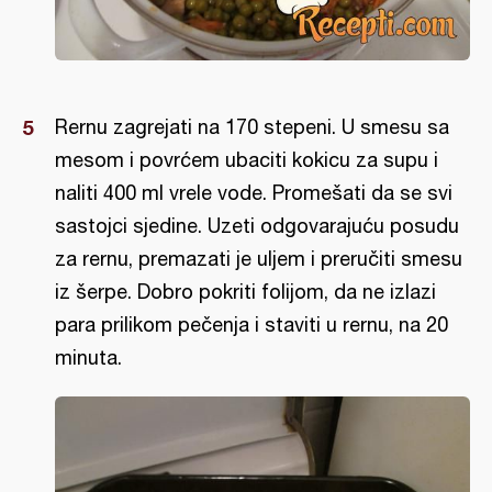
Rernu zagrejati na 170 stepeni. U smesu sa
mesom i povrćem ubaciti kokicu za supu i
naliti 400 ml vrele vode. Promešati da se svi
sastojci sjedine. Uzeti odgovarajuću posudu
za rernu, premazati je uljem i preručiti smesu
iz šerpe. Dobro pokriti folijom, da ne izlazi
para prilikom pečenja i staviti u rernu, na 20
minuta.