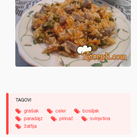
TAGOVI
grašak
celer
bosiljak
paradajz
pirinač
svinjetina
žalfija