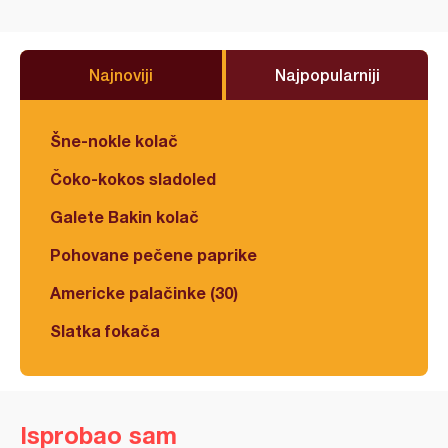
Najnoviji
Najpopularniji
Šne-nokle kolač
Čoko-kokos sladoled
Galete Bakin kolač
Pohovane pečene paprike
Americke palačinke (30)
Slatka fokača
Isprobao sam