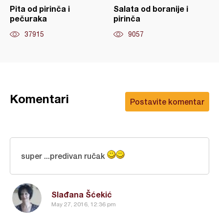
Pita od pirinča i
Salata od boranije i
pečuraka
pirinča
37915
9057
Komentari
Postavite komentar
super ...predivan ručak
Slađana Šćekić
May 27, 2016, 12:36 pm