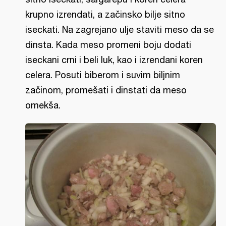
krupno izrendati, a začinsko bilje sitno
iseckati. Na zagrejano ulje staviti meso da se
dinsta. Kada meso promeni boju dodati
iseckani crni i beli luk, kao i izrendani koren
celera. Posuti biberom i suvim biljnim
začinom, promešati i dinstati da meso
omekša.