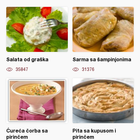
Salata od graška
Sarma sa šampinjonima
35847
31376
Ćureća čorba sa
Pita sa kupusom i
pirinčem
pirinčem