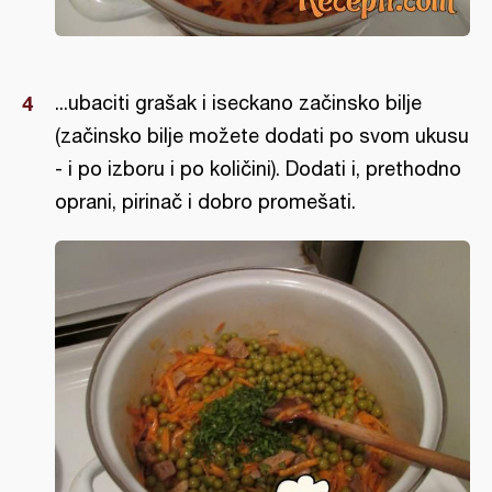
...ubaciti grašak i iseckano začinsko bilje
(začinsko bilje možete dodati po svom ukusu
- i po izboru i po količini). Dodati i, prethodno
oprani, pirinač i dobro promešati.