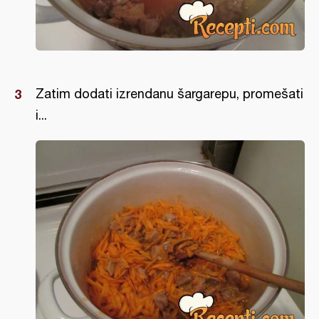
Zatim dodati izrendanu šargarepu, promešati
i...