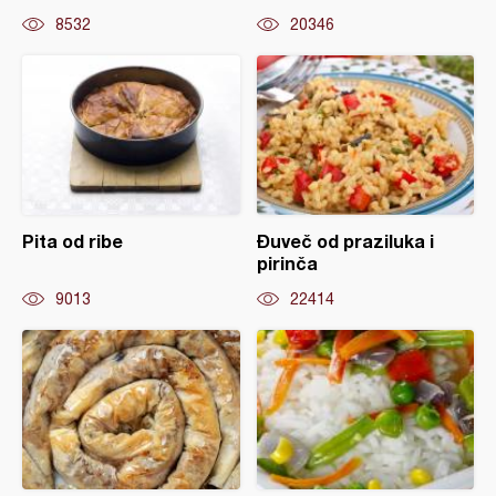
8532
20346
Pita od ribe
Đuveč od praziluka i
pirinča
9013
22414