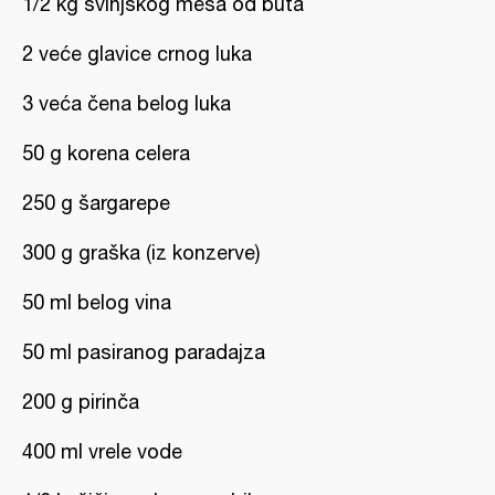
1/2 kg svinjskog mesa od buta
2 veće glavice crnog luka
3 veća čena belog luka
50 g korena celera
250 g šargarepe
300 g graška (iz konzerve)
50 ml belog vina
50 ml pasiranog paradajza
200 g pirinča
400 ml vrele vode