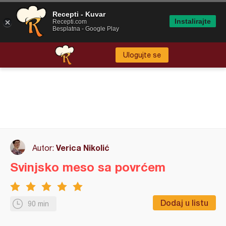
Recepti - Kuvar
Instalirajte
Recepti.com
Besplatna - Google Play
Ulogujte se
Verica Nikolić
Autor:
Svinjsko meso sa povrćem
Dodaj u listu
90 min