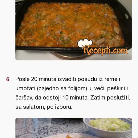
Posle 20 minuta izvaditi posudu iz rerne i
umotati (zajedno sa folijom) u, veći, peškir ili
čaršav, da odstoji 10 minuta. Zatim poslužiti,
sa salatom, po izboru.